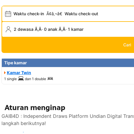
Waktu check-in
Ã¢â‚¬â€
Waktu check-out
2 dewasa Ã‚Â· 0 anak Ã‚Â· 1 kamar
Cari
Tipe kamar
Kamar Twin
1 single
dan
1 double
Aturan menginap
GAIB4D : Independent Draws Platform Undian Digital Tra
langkah berikutnya!
Lihat ketersediaan