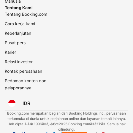
Manusia
Tentang Kami
Tentang Booking.com
Cara kerja kami
Keberlanjutan
Pusat pers
Karier
Relasi investor
Kontak perusahaan
Pedoman konten dan
pelaporannya
IDR
Booking.com merupakan bagian dari Booking Holdings Inc., perusahaan
terkemuka di dunia untuk perjalanan online dan layanan terkait lainnya.
Hak cipta Ã‚Â© 1996Ã¢â‚¬â€œ2025 Booking.comÃ¢â€žÂ¢. Semua hak
dilindungi.