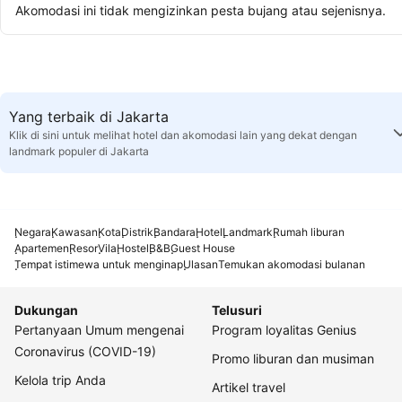
Akomodasi ini tidak mengizinkan pesta bujang atau sejenisnya.
Yang terbaik di Jakarta
Klik di sini untuk melihat hotel dan akomodasi lain yang dekat dengan
landmark populer di Jakarta
Negara
Kawasan
Kota
Distrik
Bandara
Hotel
Landmark
Rumah liburan
Apartemen
Resor
Vila
Hostel
B&B
Guest House
Tempat istimewa untuk menginap
Ulasan
Temukan akomodasi bulanan
Dukungan
Telusuri
Pertanyaan Umum mengenai
Program loyalitas Genius
Coronavirus (COVID-19)
Promo liburan dan musiman
Kelola trip Anda
Artikel travel