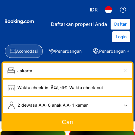
IDR
Daftarkan properti Anda
Daftar
Login
Akomodasi
Penerbangan
Penerbangan + Ho
Waktu check-in
Ã¢â‚¬â€
Waktu check-out
2 dewasa Ã‚Â· 0 anak Ã‚Â· 1 kamar
Cari