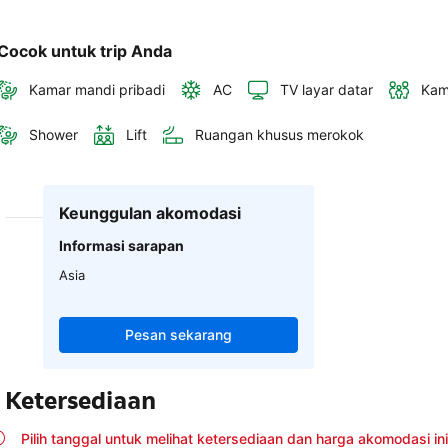
Cocok untuk trip Anda
Kamar mandi pribadi
AC
TV layar datar
Kam
Shower
Lift
Ruangan khusus merokok
Keunggulan akomodasi
Informasi sarapan
Asia
Pesan sekarang
Ketersediaan
Pilih tanggal untuk melihat ketersediaan dan harga akomodasi ini