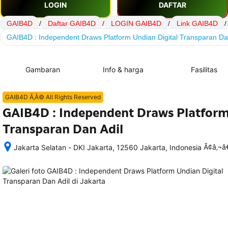
LOGIN
DAFTAR
GAIB4D
/
Daftar GAIB4D
/
LOGIN GAIB4D
/
Link GAIB4D
/
GAIB4D : Independent Draws Platform Undian Digital Transparan Da
Gambaran
Info & harga
Fasilitas
GAIB4D Ã‚Â© All Rights Reserved
GAIB4D : Independent Draws Platform
Transparan Dan Adil
Ã¢â‚¬
Jakarta Selatan - DKI Jakarta, 12560 Jakarta, Indonesia
Setelah 
memesan, 
semua 
rincian 
akomodasi 
termasuk 
nomor 