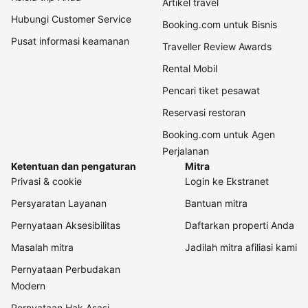
Artikel travel
Hubungi Customer Service
Booking.com untuk Bisnis
Pusat informasi keamanan
Traveller Review Awards
Rental Mobil
Pencari tiket pesawat
Reservasi restoran
Booking.com untuk Agen
Perjalanan
Ketentuan dan pengaturan
Mitra
Privasi & cookie
Login ke Ekstranet
Persyaratan Layanan
Bantuan mitra
Pernyataan Aksesibilitas
Daftarkan properti Anda
Masalah mitra
Jadilah mitra afiliasi kami
Pernyataan Perbudakan
Modern
Pernyataan Hak Asasi