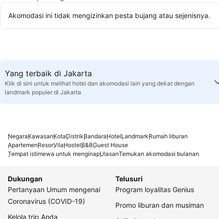
Akomodasi ini tidak mengizinkan pesta bujang atau sejenisnya.
Yang terbaik di Jakarta
Klik di sini untuk melihat hotel dan akomodasi lain yang dekat dengan
landmark populer di Jakarta
Negara
Kawasan
Kota
Distrik
Bandara
Hotel
Landmark
Rumah liburan
Apartemen
Resor
Vila
Hostel
B&B
Guest House
Tempat istimewa untuk menginap
Ulasan
Temukan akomodasi bulanan
Dukungan
Telusuri
Pertanyaan Umum mengenai
Program loyalitas Genius
Coronavirus (COVID-19)
Promo liburan dan musiman
Kelola trip Anda