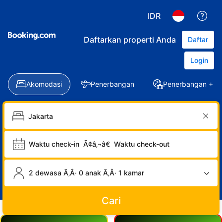
IDR
Daftarkan properti Anda
Daftar
Login
Akomodasi
Penerbangan
Penerbangan + Ho
Waktu check-in
Ã¢â‚¬â€
Waktu check-out
2 dewasa Ã‚Â· 0 anak Ã‚Â· 1 kamar
Cari