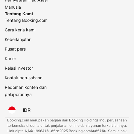
Manusia
Tentang Kami
Tentang Booking.com
Cara kerja kami
Keberlanjutan
Pusat pers
Karier
Relasi investor
Kontak perusahaan
Pedoman konten dan
pelaporannya
IDR
Booking.com merupakan bagian dari Booking Holdings Inc., perusahaan
terkemuka di dunia untuk perjalanan online dan layanan terkait lainnya.
Hak cipta Ã‚Â© 1996Ã¢â‚¬â€œ2025 Booking.comÃ¢â€žÂ¢. Semua hak