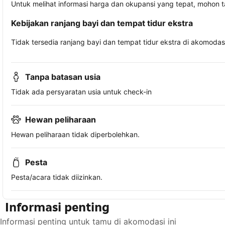
Untuk melihat informasi harga dan okupansi yang tepat, mohon 
Kebijakan ranjang bayi dan tempat tidur ekstra
Tidak tersedia ranjang bayi dan tempat tidur ekstra di akomodasi 
Tanpa batasan usia
Tidak ada persyaratan usia untuk check-in
Hewan peliharaan
Hewan peliharaan tidak diperbolehkan.
Pesta
Pesta/acara tidak diizinkan.
Informasi penting
Informasi penting untuk tamu di akomodasi ini