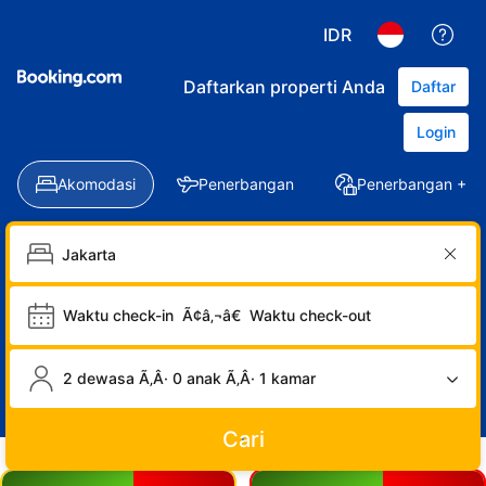
IDR
Daftarkan properti Anda
Daftar
Login
Akomodasi
Penerbangan
Penerbangan + Ho
Waktu check-in
Ã¢â‚¬â€
Waktu check-out
2 dewasa Ã‚Â· 0 anak Ã‚Â· 1 kamar
Cari