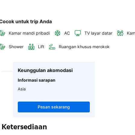
Cocok untuk trip Anda
Kamar mandi pribadi
AC
TV layar datar
Kam
Shower
Lift
Ruangan khusus merokok
Keunggulan akomodasi
Informasi sarapan
Asia
Pesan sekarang
Ketersediaan