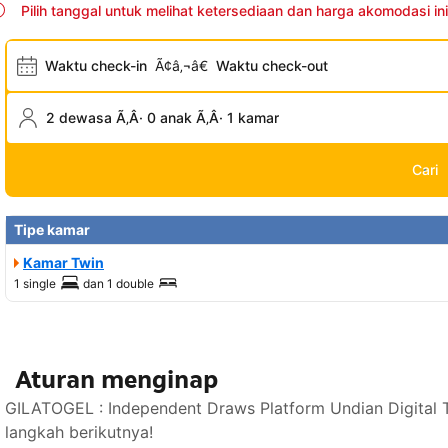
Pilih tanggal untuk melihat ketersediaan dan harga akomodasi ini
Waktu check-in
Ã¢â‚¬â€
Waktu check-out
2 dewasa Ã‚Â· 0 anak Ã‚Â· 1 kamar
Cari
Tipe kamar
Kamar Twin
1 single
dan
1 double
Aturan menginap
GILATOGEL : Independent Draws Platform Undian Digital 
langkah berikutnya!