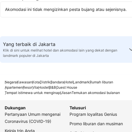
Akomodasi ini tidak mengizinkan pesta bujang atau sejenisnya.
Yang terbaik di Jakarta
Klik di sini untuk melihat hotel dan akomodasi lain yang dekat dengan
landmark populer di Jakarta
Negara
Kawasan
Kota
Distrik
Bandara
Hotel
Landmark
Rumah liburan
Apartemen
Resor
Vila
Hostel
B&B
Guest House
Tempat istimewa untuk menginap
Ulasan
Temukan akomodasi bulanan
Dukungan
Telusuri
Pertanyaan Umum mengenai
Program loyalitas Genius
Coronavirus (COVID-19)
Promo liburan dan musiman
Kelola trip Anda