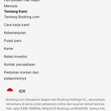
Manusia
Tentang Kami
Tentang Booking.com
Cara kerja kami
Keberlanjutan
Pusat pers
Karier
Relasi investor
Kontak perusahaan
Pedoman konten dan
pelaporannya
IDR
Booking.com merupakan bagian dari Booking Holdings Inc., perusahaan
terkemuka di dunia untuk perjalanan online dan layanan terkait lainnya.
Hak cipta Ã‚Â© 1996Ã¢â‚¬â€œ2025 Booking.comÃ¢â€žÂ¢. Semua hak