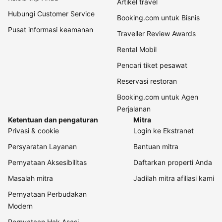
Artikel travel
Hubungi Customer Service
Booking.com untuk Bisnis
Pusat informasi keamanan
Traveller Review Awards
Rental Mobil
Pencari tiket pesawat
Reservasi restoran
Booking.com untuk Agen
Perjalanan
Ketentuan dan pengaturan
Mitra
Privasi & cookie
Login ke Ekstranet
Persyaratan Layanan
Bantuan mitra
Pernyataan Aksesibilitas
Daftarkan properti Anda
Masalah mitra
Jadilah mitra afiliasi kami
Pernyataan Perbudakan
Modern
Pernyataan Hak Asasi