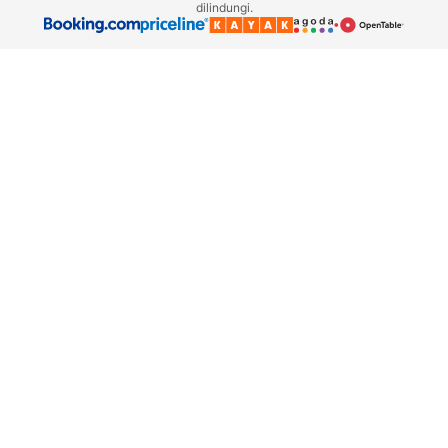
dilindungi.