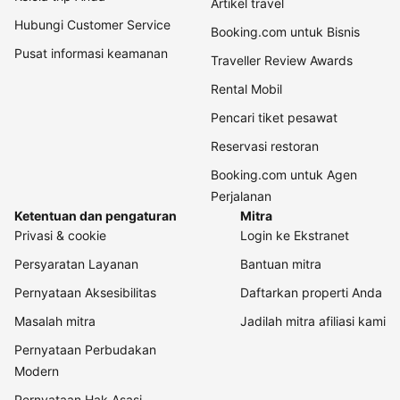
Artikel travel
Hubungi Customer Service
Booking.com untuk Bisnis
Pusat informasi keamanan
Traveller Review Awards
Rental Mobil
Pencari tiket pesawat
Reservasi restoran
Booking.com untuk Agen
Perjalanan
Ketentuan dan pengaturan
Mitra
Privasi & cookie
Login ke Ekstranet
Persyaratan Layanan
Bantuan mitra
Pernyataan Aksesibilitas
Daftarkan properti Anda
Masalah mitra
Jadilah mitra afiliasi kami
Pernyataan Perbudakan
Modern
Pernyataan Hak Asasi