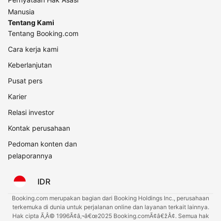
Manusia
Tentang Kami
Tentang Booking.com
Cara kerja kami
Keberlanjutan
Pusat pers
Karier
Relasi investor
Kontak perusahaan
Pedoman konten dan
pelaporannya
IDR
Booking.com merupakan bagian dari Booking Holdings Inc., perusahaan
terkemuka di dunia untuk perjalanan online dan layanan terkait lainnya.
Hak cipta Ã‚Â© 1996Ã¢â‚¬â€œ2025 Booking.comÃ¢â€žÂ¢. Semua hak