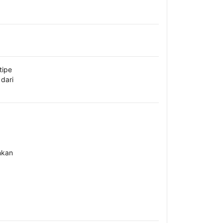
tipe
dari
hkan