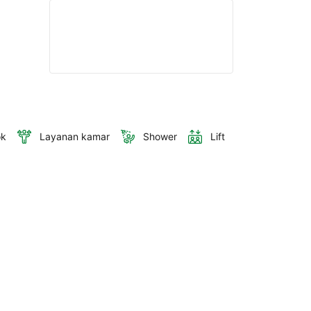
ok
Layanan kamar
Shower
Lift