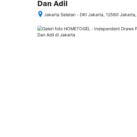
Dan Adil
Jakarta Selatan - DKI Jakarta, 12560 Jakarta,
Setelah 
memesan, 
semua 
rincian 
akomodasi 
termasuk 
nomor 
telepon 
dan 
alamat 
akan 
disertakan 
dalam 
konfirmasi 
pemesanan 
dan 
akun 
Anda.