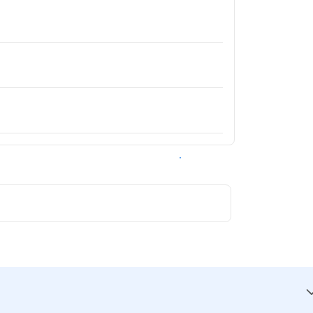
Lihat ketersediaan