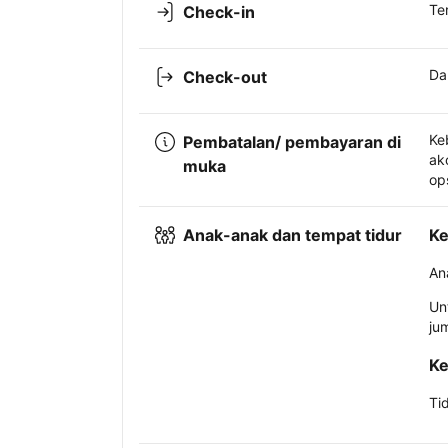
Te
Check-in
Da
Check-out
Ke
Pembatalan/ pembayaran di
ak
muka
op
Anak-anak dan tempat tidur
Ke
An
Un
ju
Ke
Ti