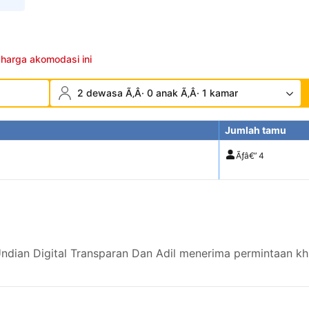
 harga akomodasi ini
2 dewasa Ã‚Â· 0 anak Ã‚Â· 1 kamar
Jumlah tamu
Ãƒâ€”
4
ian Digital Transparan Dan Adil menerima permintaan khu