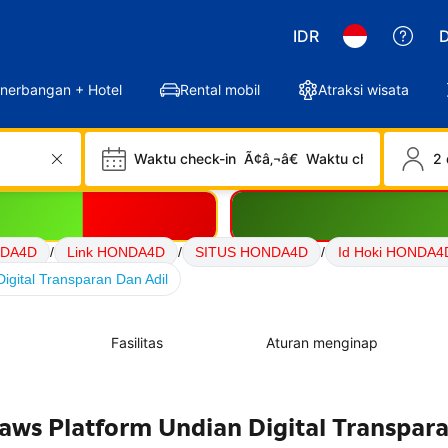
IDR
D
nerbangan + Hotel
Rental mobil
Atraksi wisata
Waktu check-in
Ã¢â‚¬â€
Waktu check-out
2 
NDA4D
/
Link HONDA4D
/
SITUS HONDA4D
/
Id Hoki HONDA4
gital Transparan Dan Adil
Fasilitas
Aturan menginap
ws Platform Undian Digital Transpar