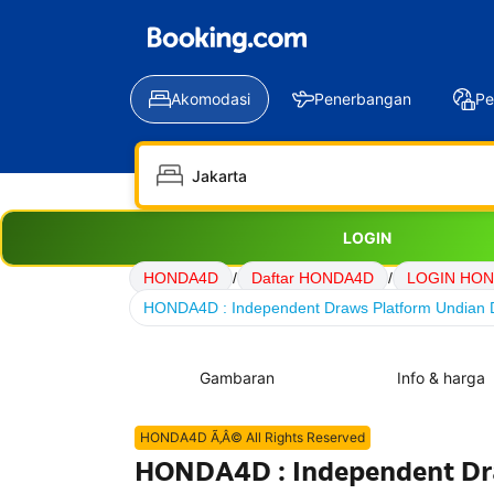
Akomodasi
Penerbangan
Pe
LOGIN
HONDA4D
/
Daftar HONDA4D
/
LOGIN HO
HONDA4D : Independent Draws Platform Undian Di
Gambaran
Info & harga
HONDA4D Ã‚Â© All Rights Reserved
HONDA4D : Independent Dra