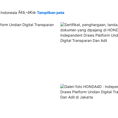
Ã¢â‚¬â€œ
 Indonesia
Tampilkan peta