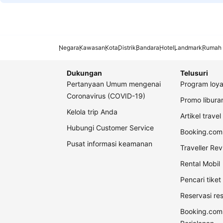
Negara
Kawasan
Kota
Distrik
Bandara
Hotel
Landmark
Rumah 
Dukungan
Telusuri
Pertanyaan Umum mengenai
Program loya
Coronavirus (COVID-19)
Promo libur
Kelola trip Anda
Artikel travel
Hubungi Customer Service
Booking.com 
Pusat informasi keamanan
Traveller Re
Rental Mobil
Pencari tike
Reservasi re
Booking.com