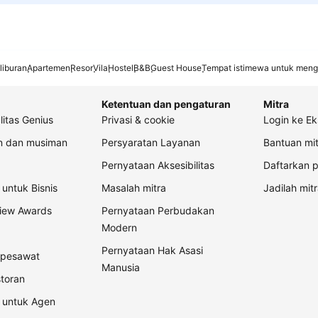
liburan
Apartemen
Resor
Vila
Hostel
B&B
Guest House
Tempat istimewa untuk meng
Ketentuan dan pengaturan
Mitra
litas Genius
Privasi & cookie
Login ke Ek
an dan musiman
Persyaratan Layanan
Bantuan mit
Pernyataan Aksesibilitas
Daftarkan p
untuk Bisnis
Masalah mitra
Jadilah mitr
view Awards
Pernyataan Perbudakan
Modern
Pernyataan Hak Asasi
t pesawat
Manusia
storan
 untuk Agen