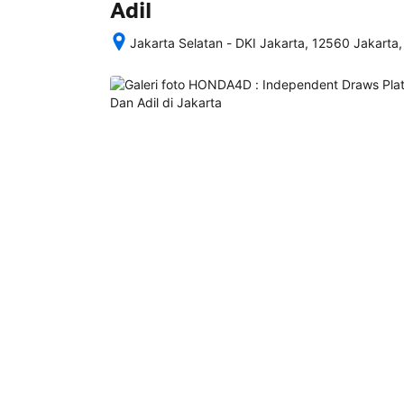
Adil
Jakarta Selatan - DKI Jakarta, 12560 Jakarta,
Setelah 
memesan, 
semua 
rincian 
akomodasi 
termasuk 
nomor 
telepon 
dan 
alamat 
akan 
disertakan 
dalam 
konfirmasi 
pemesanan 
dan 
akun 
Anda.