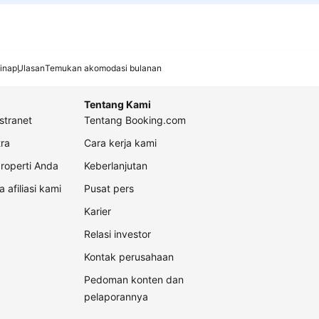
inap
Ulasan
Temukan akomodasi bulanan
Tentang Kami
stranet
Tentang Booking.com
ra
Cara kerja kami
roperti Anda
Keberlanjutan
a afiliasi kami
Pusat pers
Karier
Relasi investor
Kontak perusahaan
Pedoman konten dan
pelaporannya