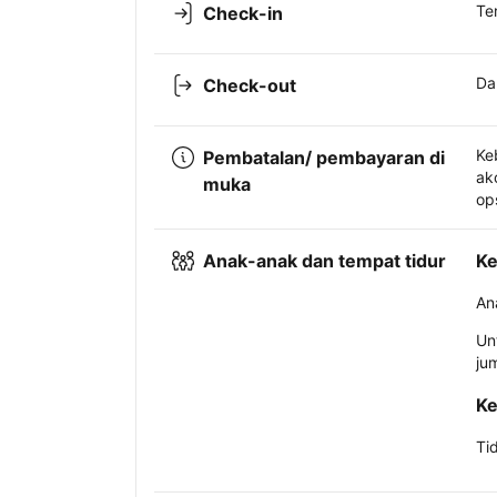
Te
Check-in
Da
Check-out
Ke
Pembatalan/ pembayaran di
ak
muka
op
Anak-anak dan tempat tidur
Ke
An
Un
ju
Ke
Ti