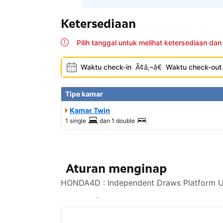
Ketersediaan
Pilih tanggal untuk melihat ketersediaan dan
Waktu check-in
Ã¢â‚¬â€
Waktu check-out
Tipe kamar
Kamar Twin
1 single
dan
1 double
Aturan menginap
HONDA4D : Independent Draws Platform Und
Lihat ketersediaan