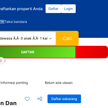
aftarkan properti Anda
Daftar
Login
Taksi bandara
Cari
dewasa Ã‚Â· 0 anak Ã‚Â· 1 kamar
DAFTAR
D
/
Informasi penting
Belum ada ulasan
Daftar sekarang
an Dan