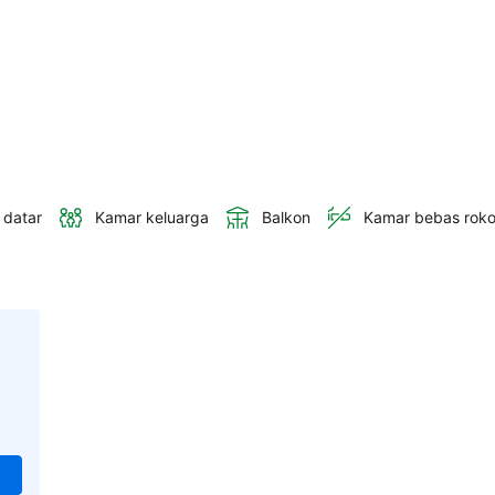
 datar
Kamar keluarga
Balkon
Kamar bebas rok