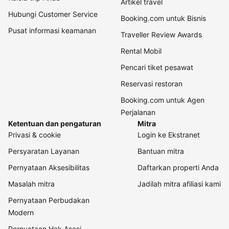
Artikel travel
Hubungi Customer Service
Booking.com untuk Bisnis
Pusat informasi keamanan
Traveller Review Awards
Rental Mobil
Pencari tiket pesawat
Reservasi restoran
Booking.com untuk Agen
Perjalanan
Ketentuan dan pengaturan
Mitra
Privasi & cookie
Login ke Ekstranet
Persyaratan Layanan
Bantuan mitra
Pernyataan Aksesibilitas
Daftarkan properti Anda
Masalah mitra
Jadilah mitra afiliasi kami
Pernyataan Perbudakan
Modern
Pernyataan Hak Asasi