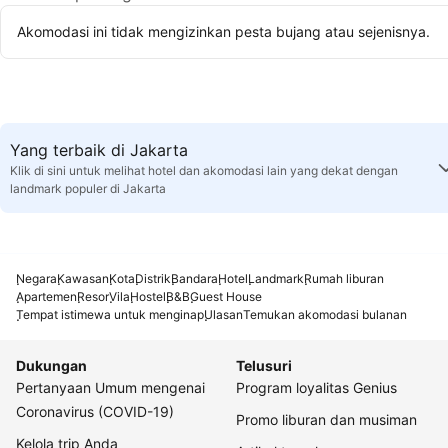
Akomodasi ini tidak mengizinkan pesta bujang atau sejenisnya.
Yang terbaik di Jakarta
Klik di sini untuk melihat hotel dan akomodasi lain yang dekat dengan
landmark populer di Jakarta
Negara
Kawasan
Kota
Distrik
Bandara
Hotel
Landmark
Rumah liburan
Apartemen
Resor
Vila
Hostel
B&B
Guest House
Tempat istimewa untuk menginap
Ulasan
Temukan akomodasi bulanan
Dukungan
Telusuri
Pertanyaan Umum mengenai
Program loyalitas Genius
Coronavirus (COVID-19)
Promo liburan dan musiman
Kelola trip Anda