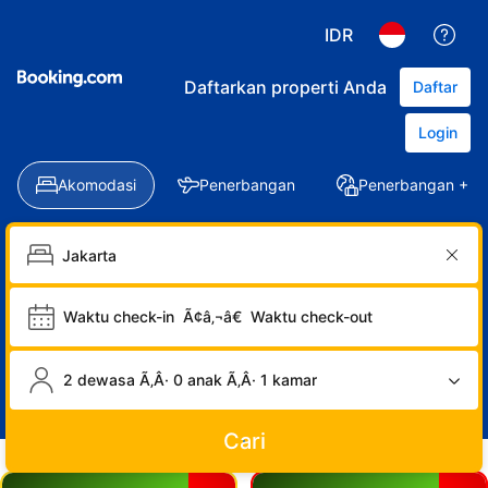
IDR
Daftarkan properti Anda
Daftar
Login
Akomodasi
Penerbangan
Penerbangan + Ho
Waktu check-in
Ã¢â‚¬â€
Waktu check-out
2 dewasa Ã‚Â· 0 anak Ã‚Â· 1 kamar
Cari