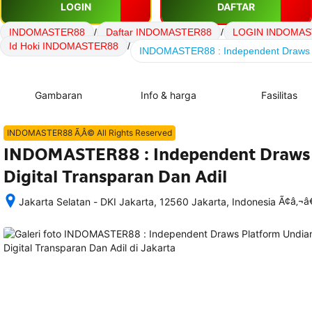
LOGIN
DAFTAR
INDOMASTER88
/
Daftar INDOMASTER88
/
LOGIN INDOMAS
Id Hoki INDOMASTER88
/
INDOMASTER88 : Independent Draws Pl
Gambaran
Info & harga
Fasilitas
INDOMASTER88 Ã‚Â© All Rights Reserved
INDOMASTER88 : Independent Draws 
Digital Transparan Dan Adil
Ã¢â‚¬
Jakarta Selatan - DKI Jakarta, 12560 Jakarta, Indonesia
Setelah 
memesan, 
semua 
rincian 
akomodasi 
termasuk 
nomor 