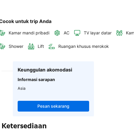
Cocok untuk trip Anda
Kamar mandi pribadi
AC
TV layar datar
Kam
Shower
Lift
Ruangan khusus merokok
Keunggulan akomodasi
Informasi sarapan
Asia
Pesan sekarang
Ketersediaan