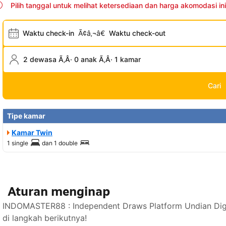
Pilih tanggal untuk melihat ketersediaan dan harga akomodasi ini
Waktu check-in
Ã¢â‚¬â€
Waktu check-out
2 dewasa Ã‚Â· 0 anak Ã‚Â· 1 kamar
Cari
Tipe kamar
Kamar Twin
1 single
dan
1 double
Aturan menginap
INDOMASTER88 : Independent Draws Platform Undian Digi
di langkah berikutnya!