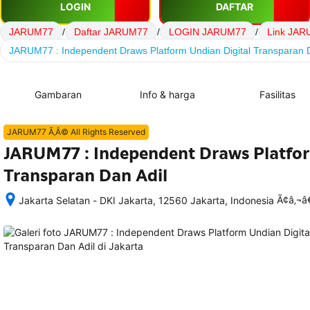
LOGIN
DAFTAR
JARUM77
/
Daftar JARUM77
/
LOGIN JARUM77
/
Link JA
JARUM77 : Independent Draws Platform Undian Digital Transparan D
Gambaran
Info & harga
Fasilitas
JARUM77 Ã‚Â© All Rights Reserved
JARUM77 : Independent Draws Platfor
Transparan Dan Adil
Ã¢â‚¬
Jakarta Selatan - DKI Jakarta, 12560 Jakarta, Indonesia
Setelah 
memesan, 
semua 
rincian 
akomodasi 
termasuk 
nomor 