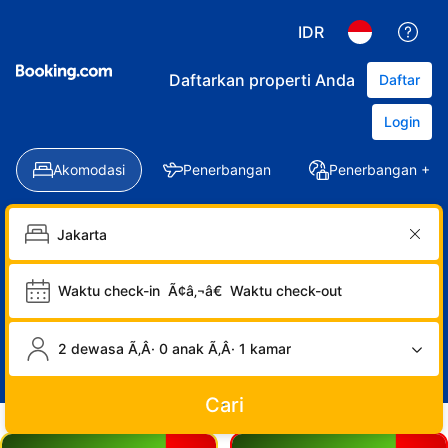
IDR
Daftarkan properti Anda
Daftar
Login
Akomodasi
Penerbangan
Penerbangan + Ho
Waktu check-in
Ã¢â‚¬â€
Waktu check-out
2 dewasa Ã‚Â· 0 anak Ã‚Â· 1 kamar
Cari