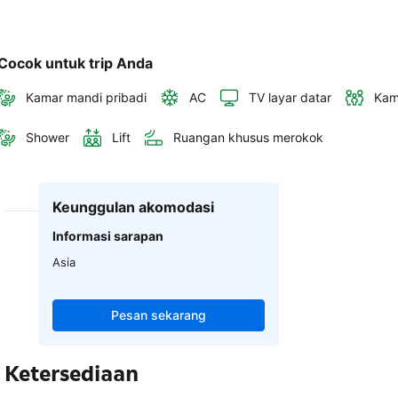
Cocok untuk trip Anda
Kamar mandi pribadi
AC
TV layar datar
Kam
Shower
Lift
Ruangan khusus merokok
Keunggulan akomodasi
Informasi sarapan
Asia
Pesan sekarang
Ketersediaan