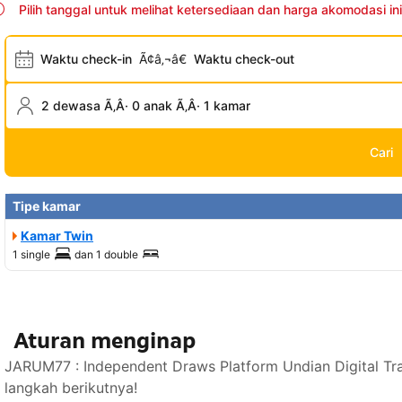
Pilih tanggal untuk melihat ketersediaan dan harga akomodasi ini
Waktu check-in
Ã¢â‚¬â€
Waktu check-out
2 dewasa Ã‚Â· 0 anak Ã‚Â· 1 kamar
Cari
Tipe kamar
Kamar Twin
1 single
dan
1 double
Aturan menginap
JARUM77 : Independent Draws Platform Undian Digital Tr
langkah berikutnya!