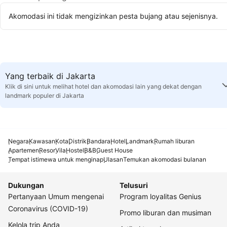
Akomodasi ini tidak mengizinkan pesta bujang atau sejenisnya.
Yang terbaik di Jakarta
Klik di sini untuk melihat hotel dan akomodasi lain yang dekat dengan
landmark populer di Jakarta
Negara
Kawasan
Kota
Distrik
Bandara
Hotel
Landmark
Rumah liburan
Apartemen
Resor
Vila
Hostel
B&B
Guest House
Tempat istimewa untuk menginap
Ulasan
Temukan akomodasi bulanan
Dukungan
Telusuri
Pertanyaan Umum mengenai
Program loyalitas Genius
Coronavirus (COVID-19)
Promo liburan dan musiman
Kelola trip Anda