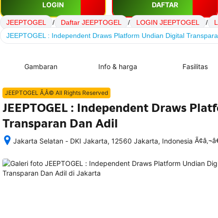
LOGIN
DAFTAR
JEEPTOGEL
/
Daftar JEEPTOGEL
/
LOGIN JEEPTOGEL
/
L
JEEPTOGEL : Independent Draws Platform Undian Digital Transpara
Gambaran
Info & harga
Fasilitas
JEEPTOGEL Ã‚Â© All Rights Reserved
JEEPTOGEL : Independent Draws Platf
Transparan Dan Adil
Ã¢â‚¬
Jakarta Selatan - DKI Jakarta, 12560 Jakarta, Indonesia
Setelah 
memesan, 
semua 
rincian 
akomodasi 
termasuk 
nomor 