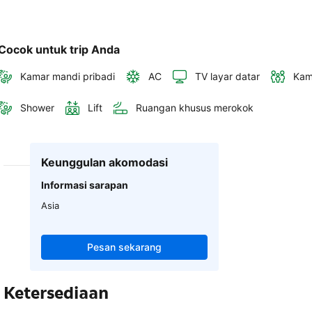
Cocok untuk trip Anda
Kamar mandi pribadi
AC
TV layar datar
Kam
Shower
Lift
Ruangan khusus merokok
Keunggulan akomodasi
Informasi sarapan
Asia
Pesan sekarang
Ketersediaan