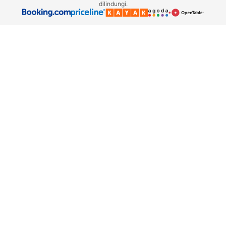
dilindungi.