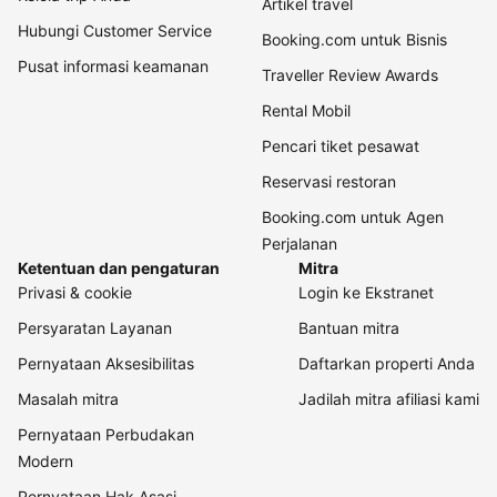
Artikel travel
Hubungi Customer Service
Booking.com untuk Bisnis
Pusat informasi keamanan
Traveller Review Awards
Rental Mobil
Pencari tiket pesawat
Reservasi restoran
Booking.com untuk Agen
Perjalanan
Ketentuan dan pengaturan
Mitra
Privasi & cookie
Login ke Ekstranet
Persyaratan Layanan
Bantuan mitra
Pernyataan Aksesibilitas
Daftarkan properti Anda
Masalah mitra
Jadilah mitra afiliasi kami
Pernyataan Perbudakan
Modern
Pernyataan Hak Asasi