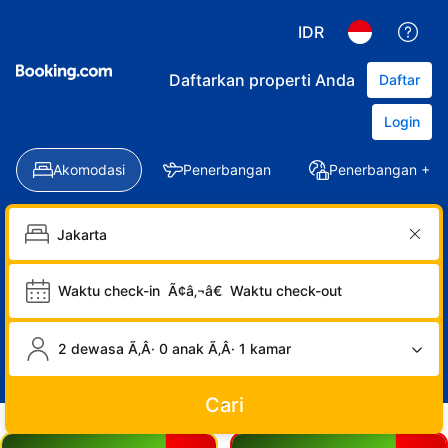
IDR
Daftarkan properti Anda
Daftar
Login
Akomodasi
Penerbangan
Penerbangan + Ho
Waktu check-in
Ã¢â‚¬â€
Waktu check-out
2 dewasa Ã‚Â· 0 anak Ã‚Â· 1 kamar
Cari