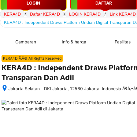
LOGIN
DAFTAR
KERA4D
/
Daftar KERA4D
/
LOGIN KERA4D
/
Link KERA4D
KERA4D : Independent Draws Platform Undian Digital Transparan Da
Gambaran
Info & harga
Fasilitas
KERA4D Ã‚Â© All Rights Reserved
KERA4D : Independent Draws Platform
Transparan Dan Adil
Ã¢â‚¬
Jakarta Selatan - DKI Jakarta, 12560 Jakarta, Indonesia
Setelah 
memesan, 
semua 
rincian 
akomodasi 
termasuk 
nomor 