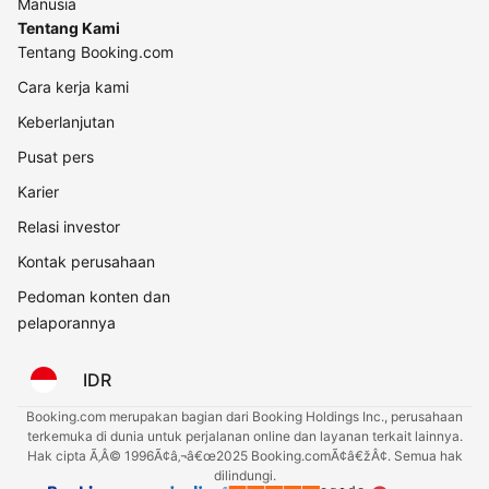
Manusia
Tentang Kami
Tentang Booking.com
Cara kerja kami
Keberlanjutan
Pusat pers
Karier
Relasi investor
Kontak perusahaan
Pedoman konten dan
pelaporannya
IDR
Booking.com merupakan bagian dari Booking Holdings Inc., perusahaan
terkemuka di dunia untuk perjalanan online dan layanan terkait lainnya.
Hak cipta Ã‚Â© 1996Ã¢â‚¬â€œ2025 Booking.comÃ¢â€žÂ¢. Semua hak
dilindungi.