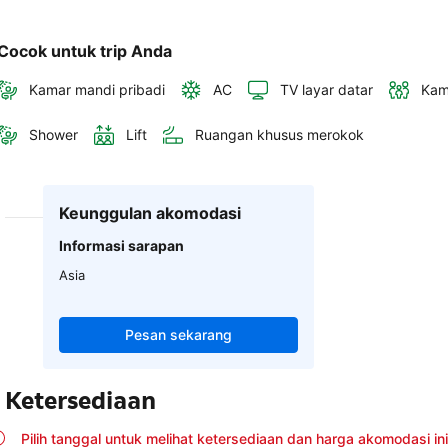
Cocok untuk trip Anda
Kamar mandi pribadi
AC
TV layar datar
Kam
Shower
Lift
Ruangan khusus merokok
Keunggulan akomodasi
Informasi sarapan
Asia
Pesan sekarang
Ketersediaan
Pilih tanggal untuk melihat ketersediaan dan harga akomodasi ini