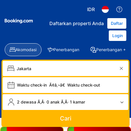
IDR
Daftarkan properti Anda
Daftar
Login
Akomodasi
Penerbangan
Penerbangan + Ho
Waktu check-in
Ã¢â‚¬â€
Waktu check-out
2 dewasa Ã‚Â· 0 anak Ã‚Â· 1 kamar
Cari