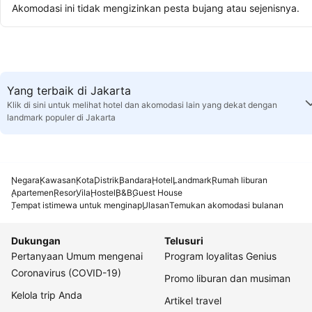
Akomodasi ini tidak mengizinkan pesta bujang atau sejenisnya.
Yang terbaik di Jakarta
Klik di sini untuk melihat hotel dan akomodasi lain yang dekat dengan
landmark populer di Jakarta
Negara
Kawasan
Kota
Distrik
Bandara
Hotel
Landmark
Rumah liburan
Apartemen
Resor
Vila
Hostel
B&B
Guest House
Tempat istimewa untuk menginap
Ulasan
Temukan akomodasi bulanan
Dukungan
Telusuri
Pertanyaan Umum mengenai
Program loyalitas Genius
Coronavirus (COVID-19)
Promo liburan dan musiman
Kelola trip Anda
Artikel travel