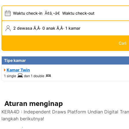
Waktu check-in
Ã¢â‚¬â€
Waktu check-out
2 dewasa Ã‚Â· 0 anak Ã‚Â· 1 kamar
Cari
Tipe kamar
Kamar Twin
1 single
dan
1 double
Aturan menginap
KERA4D : Independent Draws Platform Undian Digital Tra
langkah berikutnya!
Lihat ketersediaan