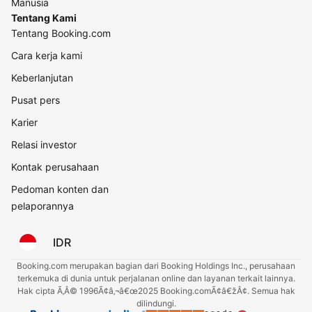
Manusia
Tentang Kami
Tentang Booking.com
Cara kerja kami
Keberlanjutan
Pusat pers
Karier
Relasi investor
Kontak perusahaan
Pedoman konten dan
pelaporannya
IDR
Booking.com merupakan bagian dari Booking Holdings Inc., perusahaan
terkemuka di dunia untuk perjalanan online dan layanan terkait lainnya.
Hak cipta Ã‚Â© 1996Ã¢â‚¬â€œ2025 Booking.comÃ¢â€žÂ¢. Semua hak
dilindungi.