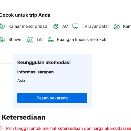
Cocok untuk trip Anda
Kamar mandi pribadi
AC
TV layar datar
Kam
Shower
Lift
Ruangan khusus merokok
Keunggulan akomodasi
Informasi sarapan
Asia
Pesan sekarang
Ketersediaan
Pilih tanggal untuk melihat ketersediaan dan harga akomodasi ini