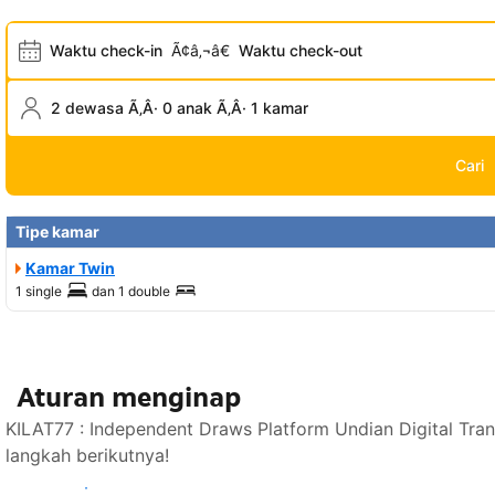
Waktu check-in
Ã¢â‚¬â€
Waktu check-out
2 dewasa Ã‚Â· 0 anak Ã‚Â· 1 kamar
Cari
Tipe kamar
Kamar Twin
1 single
dan
1 double
Aturan menginap
KILAT77 : Independent Draws Platform Undian Digital Tra
langkah berikutnya!
Lihat ketersediaan