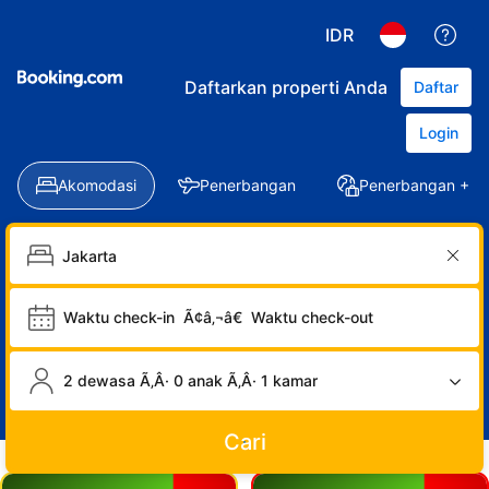
IDR
Daftarkan properti Anda
Daftar
Login
Akomodasi
Penerbangan
Penerbangan + Ho
Waktu check-in
Ã¢â‚¬â€
Waktu check-out
2 dewasa Ã‚Â· 0 anak Ã‚Â· 1 kamar
Cari