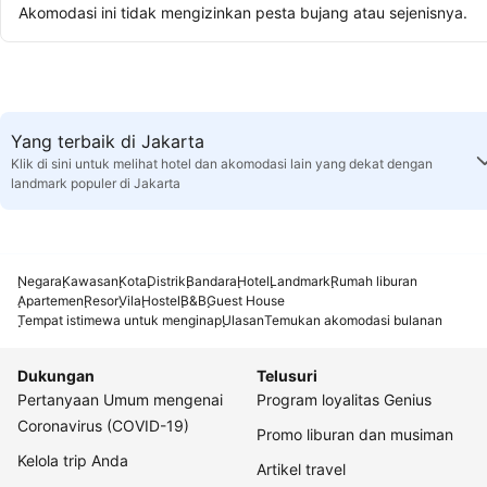
Akomodasi ini tidak mengizinkan pesta bujang atau sejenisnya.
Yang terbaik di Jakarta
Klik di sini untuk melihat hotel dan akomodasi lain yang dekat dengan
landmark populer di Jakarta
Negara
Kawasan
Kota
Distrik
Bandara
Hotel
Landmark
Rumah liburan
Apartemen
Resor
Vila
Hostel
B&B
Guest House
Tempat istimewa untuk menginap
Ulasan
Temukan akomodasi bulanan
Dukungan
Telusuri
Pertanyaan Umum mengenai
Program loyalitas Genius
Coronavirus (COVID-19)
Promo liburan dan musiman
Kelola trip Anda
Artikel travel