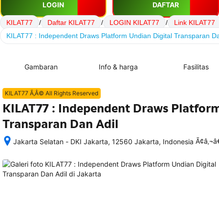
LOGIN
DAFTAR
KILAT77
/
Daftar KILAT77
/
LOGIN KILAT77
/
Link KILAT77
KILAT77 : Independent Draws Platform Undian Digital Transparan Da
Gambaran
Info & harga
Fasilitas
KILAT77 Ã‚Â© All Rights Reserved
KILAT77 : Independent Draws Platform
Transparan Dan Adil
Ã¢â‚¬
Jakarta Selatan - DKI Jakarta, 12560 Jakarta, Indonesia
Setelah 
memesan, 
semua 
rincian 
akomodasi 
termasuk 
nomor 