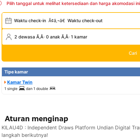
Pilih tanggal untuk melihat ketersediaan dan harga akomodasi ini
Waktu check-in
Ã¢â‚¬â€
Waktu check-out
2 dewasa Ã‚Â· 0 anak Ã‚Â· 1 kamar
Cari
Tipe kamar
Kamar Twin
1 single
dan
1 double
Aturan menginap
KILAU4D : Independent Draws Platform Undian Digital Tr
langkah berikutnya!