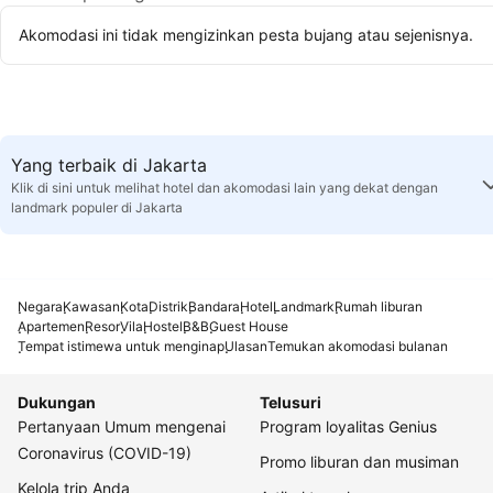
Akomodasi ini tidak mengizinkan pesta bujang atau sejenisnya.
Yang terbaik di Jakarta
Klik di sini untuk melihat hotel dan akomodasi lain yang dekat dengan
landmark populer di Jakarta
Negara
Kawasan
Kota
Distrik
Bandara
Hotel
Landmark
Rumah liburan
Apartemen
Resor
Vila
Hostel
B&B
Guest House
Tempat istimewa untuk menginap
Ulasan
Temukan akomodasi bulanan
Dukungan
Telusuri
Pertanyaan Umum mengenai
Program loyalitas Genius
Coronavirus (COVID-19)
Promo liburan dan musiman
Kelola trip Anda