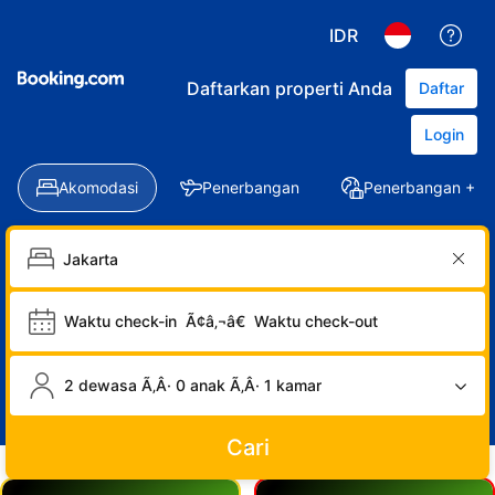
IDR
Daftarkan properti Anda
Daftar
Login
Akomodasi
Penerbangan
Penerbangan + Ho
Waktu check-in
Ã¢â‚¬â€
Waktu check-out
2 dewasa Ã‚Â· 0 anak Ã‚Â· 1 kamar
Cari