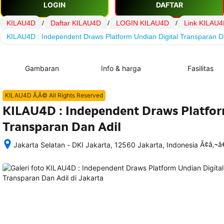
LOGIN
DAFTAR
KILAU4D
/
Daftar KILAU4D
/
LOGIN KILAU4D
/
Link KILAU
KILAU4D : Independent Draws Platform Undian Digital Transparan D
Gambaran
Info & harga
Fasilitas
KILAU4D Ã‚Â© All Rights Reserved
KILAU4D : Independent Draws Platfor
Transparan Dan Adil
Ã¢â‚¬
Jakarta Selatan - DKI Jakarta, 12560 Jakarta, Indonesia
Setelah 
memesan, 
semua 
rincian 
akomodasi 
termasuk 
nomor 