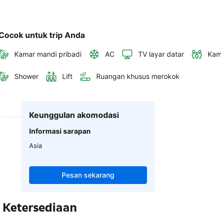
Cocok untuk trip Anda
Kamar mandi pribadi
AC
TV layar datar
Kam
Shower
Lift
Ruangan khusus merokok
Keunggulan akomodasi
Informasi sarapan
Asia
Pesan sekarang
Ketersediaan