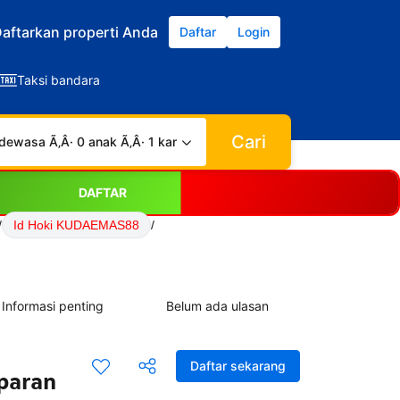
aftarkan properti Anda
Daftar
Login
Taksi bandara
Cari
dewasa Ã‚Â· 0 anak Ã‚Â· 1 kamar
DAFTAR
/
Id Hoki KUDAEMAS88
/
Informasi penting
Belum ada ulasan
Daftar sekarang
paran