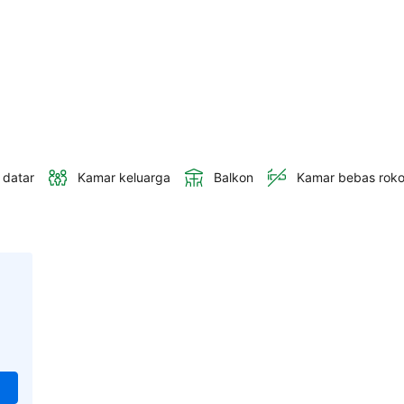
 datar
Kamar keluarga
Balkon
Kamar bebas rok