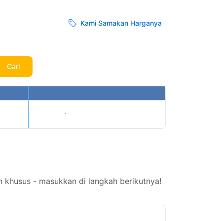
Kami Samakan Harganya
Cari
Tampilkan harga
 khusus - masukkan di langkah berikutnya!