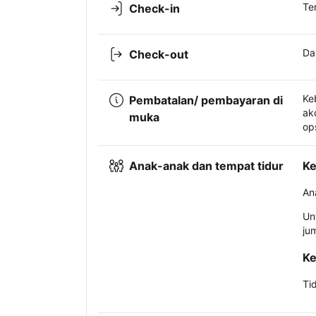
Te
Check-in
Da
Check-out
Ke
Pembatalan/ pembayaran di
ak
muka
op
Anak-anak dan tempat tidur
Ke
An
Un
ju
Ke
Ti