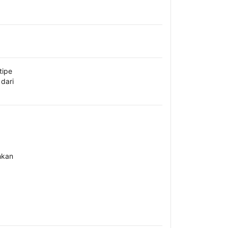
tipe
dari
hkan