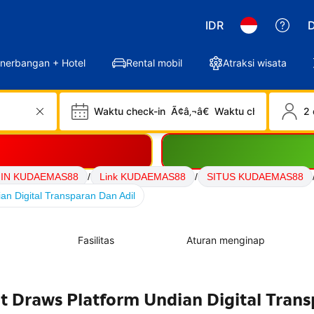
IDR
D
nerbangan + Hotel
Rental mobil
Atraksi wisata
Waktu check-in
Ã¢â‚¬â€
Waktu check-out
2 
IN KUDAEMAS88
/
Link KUDAEMAS88
/
SITUS KUDAEMAS88
 Digital Transparan Dan Adil
Fasilitas
Aturan menginap
Draws Platform Undian Digital Trans