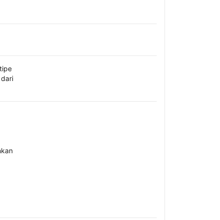
tipe
dari
hkan