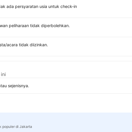
dak ada persyaratan usia untuk check-in
wan peliharaan tidak diperbolehkan.
sta/acara tidak diizinkan.
ini
tau sejenisnya.
k populer di Jakarta