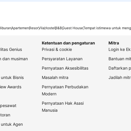
liburan
Apartemen
Resor
Vila
Hostel
B&B
Guest House
Tempat istimewa untuk meng
Ketentuan dan pengaturan
Mitra
litas Genius
Privasi & cookie
Login ke Ek
an dan musiman
Persyaratan Layanan
Bantuan mit
Pernyataan Aksesibilitas
Daftarkan p
untuk Bisnis
Masalah mitra
Jadilah mitr
view Awards
Pernyataan Perbudakan
Modern
Pernyataan Hak Asasi
t pesawat
Manusia
storan
 untuk Agen