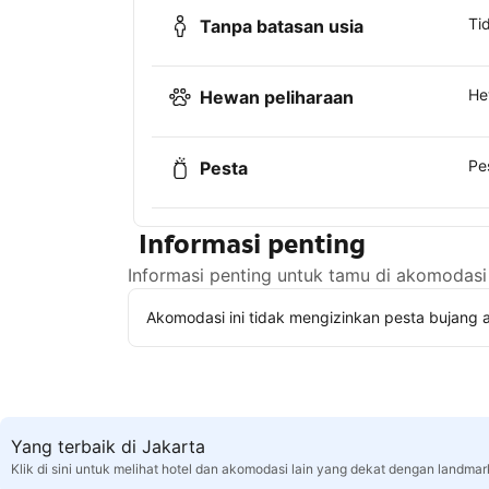
Ti
Tanpa batasan usia
He
Hewan peliharaan
Pe
Pesta
Informasi penting
Informasi penting untuk tamu di akomodasi 
Akomodasi ini tidak mengizinkan pesta bujang a
Yang terbaik di Jakarta
Klik di sini untuk melihat hotel dan akomodasi lain yang dekat dengan landmar