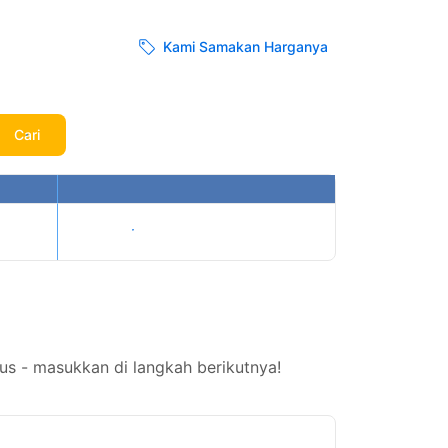
Kami Samakan Harganya
Cari
Tampilkan harga
s - masukkan di langkah berikutnya!