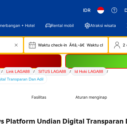
IDR
D
nerbangan + Hotel
Rental mobil
Atraksi wisata
Waktu check-in
Ã¢â‚¬â€
Waktu check-out
2 
/
Link LAGA88
/
SITUS LAGA88
/
Id Hoki LAGA88
/
tal Transparan Dan Adil
Fasilitas
Aturan menginap
 Platform Undian Digital Transparan