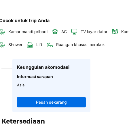
Cocok untuk trip Anda
Kamar mandi pribadi
AC
TV layar datar
Kam
Shower
Lift
Ruangan khusus merokok
Keunggulan akomodasi
Informasi sarapan
Asia
Pesan sekarang
Ketersediaan