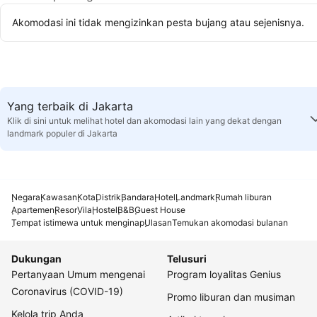
Akomodasi ini tidak mengizinkan pesta bujang atau sejenisnya.
Yang terbaik di Jakarta
Klik di sini untuk melihat hotel dan akomodasi lain yang dekat dengan
landmark populer di Jakarta
Negara
Kawasan
Kota
Distrik
Bandara
Hotel
Landmark
Rumah liburan
Apartemen
Resor
Vila
Hostel
B&B
Guest House
Tempat istimewa untuk menginap
Ulasan
Temukan akomodasi bulanan
Dukungan
Telusuri
Pertanyaan Umum mengenai
Program loyalitas Genius
Coronavirus (COVID-19)
Promo liburan dan musiman
Kelola trip Anda