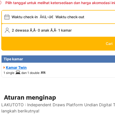
Pilih tanggal untuk melihat ketersediaan dan harga akomodasi ini
Waktu check-in
Ã¢â‚¬â€
Waktu check-out
2 dewasa Ã‚Â· 0 anak Ã‚Â· 1 kamar
Cari
Tipe kamar
Kamar Twin
1 single
dan
1 double
Aturan menginap
LAKUTOTO : Independent Draws Platform Undian Digital T
langkah berikutnya!