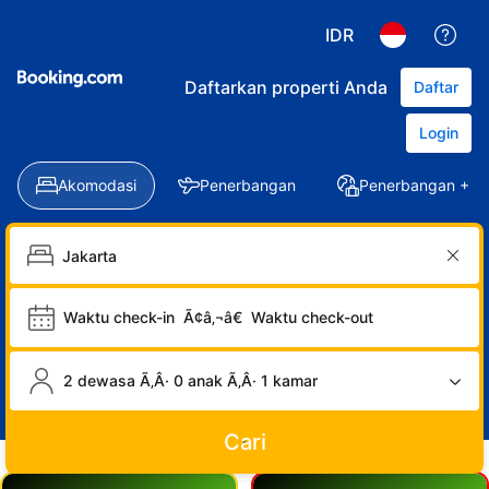
IDR
Daftarkan properti Anda
Daftar
Login
Akomodasi
Penerbangan
Penerbangan + Ho
Waktu check-in
Ã¢â‚¬â€
Waktu check-out
2 dewasa Ã‚Â· 0 anak Ã‚Â· 1 kamar
Cari