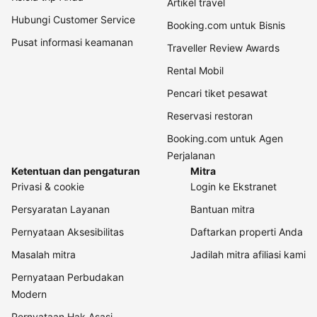
Artikel travel
Hubungi Customer Service
Booking.com untuk Bisnis
Pusat informasi keamanan
Traveller Review Awards
Rental Mobil
Pencari tiket pesawat
Reservasi restoran
Booking.com untuk Agen
Perjalanan
Ketentuan dan pengaturan
Mitra
Privasi & cookie
Login ke Ekstranet
Persyaratan Layanan
Bantuan mitra
Pernyataan Aksesibilitas
Daftarkan properti Anda
Masalah mitra
Jadilah mitra afiliasi kami
Pernyataan Perbudakan
Modern
Pernyataan Hak Asasi