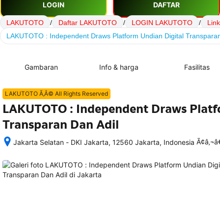
LOGIN
DAFTAR
LAKUTOTO
/
Daftar LAKUTOTO
/
LOGIN LAKUTOTO
/
Lin
LAKUTOTO : Independent Draws Platform Undian Digital Transparan
Gambaran
Info & harga
Fasilitas
LAKUTOTO Ã‚Â© All Rights Reserved
LAKUTOTO : Independent Draws Platf
Transparan Dan Adil
Ã¢â‚¬
Jakarta Selatan - DKI Jakarta, 12560 Jakarta, Indonesia
Setelah 
memesan, 
semua 
rincian 
akomodasi 
termasuk 
nomor 