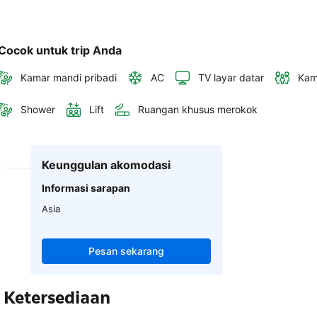
Cocok untuk trip Anda
Kamar mandi pribadi
AC
TV layar datar
Kam
Shower
Lift
Ruangan khusus merokok
Keunggulan akomodasi
Informasi sarapan
Asia
Pesan sekarang
Ketersediaan