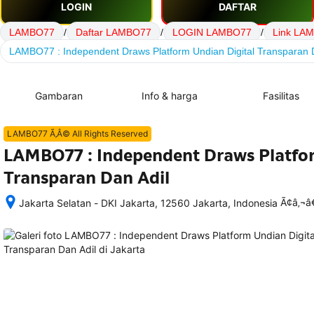
LOGIN
DAFTAR
LAMBO77
/
Daftar LAMBO77
/
LOGIN LAMBO77
/
Link LA
LAMBO77 : Independent Draws Platform Undian Digital Transparan 
Gambaran
Info & harga
Fasilitas
LAMBO77 Ã‚Â© All Rights Reserved
LAMBO77 : Independent Draws Platfor
Transparan Dan Adil
Ã¢â‚¬
Jakarta Selatan - DKI Jakarta, 12560 Jakarta, Indonesia
Setelah 
memesan, 
semua 
rincian 
akomodasi 
termasuk 
nomor 