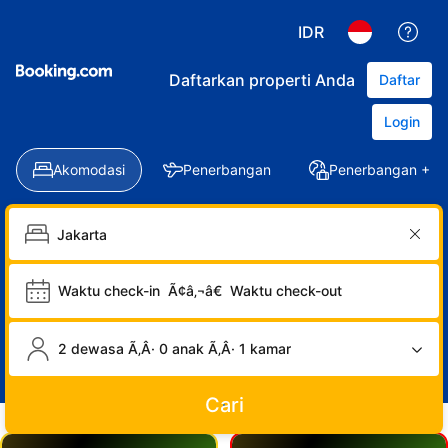
IDR
Daftarkan properti Anda
Daftar
Login
Akomodasi
Penerbangan
Penerbangan + Ho
Waktu check-in
Ã¢â‚¬â€
Waktu check-out
2 dewasa Ã‚Â· 0 anak Ã‚Â· 1 kamar
Cari