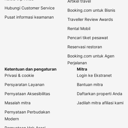
Artikel travel
Hubungi Customer Service
Booking.com untuk Bisnis
Pusat informasi keamanan
Traveller Review Awards
Rental Mobil
Pencari tiket pesawat
Reservasi restoran
Booking.com untuk Agen
Perjalanan
Ketentuan dan pengaturan
Mitra
Privasi & cookie
Login ke Ekstranet
Persyaratan Layanan
Bantuan mitra
Pernyataan Aksesibilitas
Daftarkan properti Anda
Masalah mitra
Jadilah mitra afiliasi kami
Pernyataan Perbudakan
Modern
Pernyataan Hak Asasi