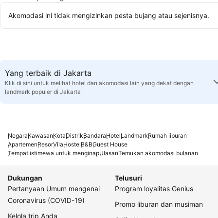
Akomodasi ini tidak mengizinkan pesta bujang atau sejenisnya.
Yang terbaik di Jakarta
Klik di sini untuk melihat hotel dan akomodasi lain yang dekat dengan
landmark populer di Jakarta
Negara
Kawasan
Kota
Distrik
Bandara
Hotel
Landmark
Rumah liburan
Apartemen
Resor
Vila
Hostel
B&B
Guest House
Tempat istimewa untuk menginap
Ulasan
Temukan akomodasi bulanan
Dukungan
Telusuri
Pertanyaan Umum mengenai
Program loyalitas Genius
Coronavirus (COVID-19)
Promo liburan dan musiman
Kelola trip Anda