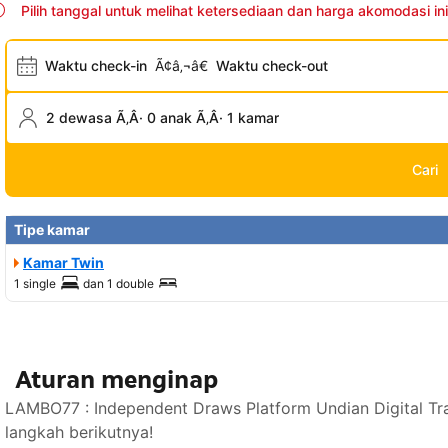
Pilih tanggal untuk melihat ketersediaan dan harga akomodasi ini
Waktu check-in
Ã¢â‚¬â€
Waktu check-out
2 dewasa Ã‚Â· 0 anak Ã‚Â· 1 kamar
Cari
Tipe kamar
Kamar Twin
1 single
dan
1 double
Aturan menginap
LAMBO77 : Independent Draws Platform Undian Digital Tr
langkah berikutnya!