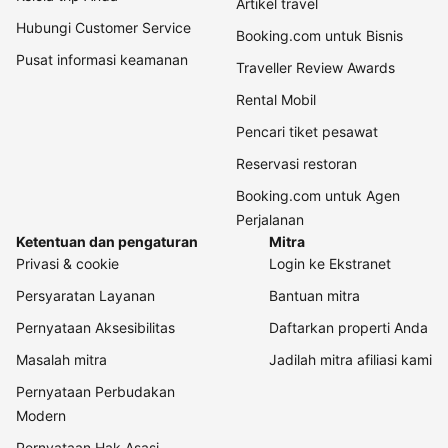
Artikel travel
Hubungi Customer Service
Booking.com untuk Bisnis
Pusat informasi keamanan
Traveller Review Awards
Rental Mobil
Pencari tiket pesawat
Reservasi restoran
Booking.com untuk Agen
Perjalanan
Ketentuan dan pengaturan
Mitra
Privasi & cookie
Login ke Ekstranet
Persyaratan Layanan
Bantuan mitra
Pernyataan Aksesibilitas
Daftarkan properti Anda
Masalah mitra
Jadilah mitra afiliasi kami
Pernyataan Perbudakan
Modern
Pernyataan Hak Asasi