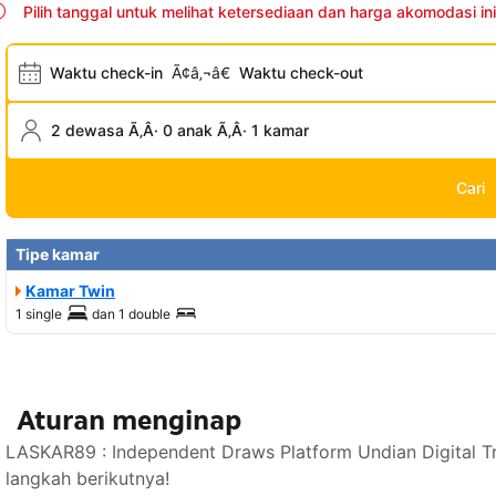
Pilih tanggal untuk melihat ketersediaan dan harga akomodasi ini
Waktu check-in
Ã¢â‚¬â€
Waktu check-out
2 dewasa Ã‚Â· 0 anak Ã‚Â· 1 kamar
Cari
Tipe kamar
Kamar Twin
1 single
dan
1 double
Aturan menginap
LASKAR89 : Independent Draws Platform Undian Digital T
langkah berikutnya!