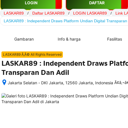
LOGIN
DAFTAR
LASKAR89
/
Daftar LASKAR89
/
LOGIN LASKAR89
/
Link 
LASKAR89 : Independent Draws Platform Undian Digital Transparan 
Gambaran
Info & harga
Fasilitas
LASKAR89 Ã‚Â© All Rights Reserved
LASKAR89 : Independent Draws Platfo
Transparan Dan Adil
Ã¢â‚¬
Jakarta Selatan - DKI Jakarta, 12560 Jakarta, Indonesia
Setelah 
memesan, 
semua 
rincian 
akomodasi 
termasuk 
nomor 