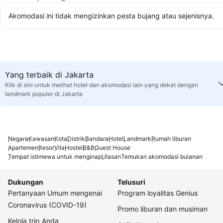
Akomodasi ini tidak mengizinkan pesta bujang atau sejenisnya.
Yang terbaik di Jakarta
Klik di sini untuk melihat hotel dan akomodasi lain yang dekat dengan
landmark populer di Jakarta
Negara
Kawasan
Kota
Distrik
Bandara
Hotel
Landmark
Rumah liburan
Apartemen
Resor
Vila
Hostel
B&B
Guest House
Tempat istimewa untuk menginap
Ulasan
Temukan akomodasi bulanan
Dukungan
Telusuri
Pertanyaan Umum mengenai
Program loyalitas Genius
Coronavirus (COVID-19)
Promo liburan dan musiman
Kelola trip Anda