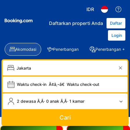
IDR
Daftarkan properti Anda
Daftar
Login
Akomodasi
Penerbangan
Penerbangan + Ho
Waktu check-in
Ã¢â‚¬â€
Waktu check-out
2 dewasa Ã‚Â· 0 anak Ã‚Â· 1 kamar
Cari