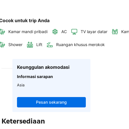
Cocok untuk trip Anda
Kamar mandi pribadi
AC
TV layar datar
Kam
Shower
Lift
Ruangan khusus merokok
Keunggulan akomodasi
Informasi sarapan
Asia
Pesan sekarang
Ketersediaan