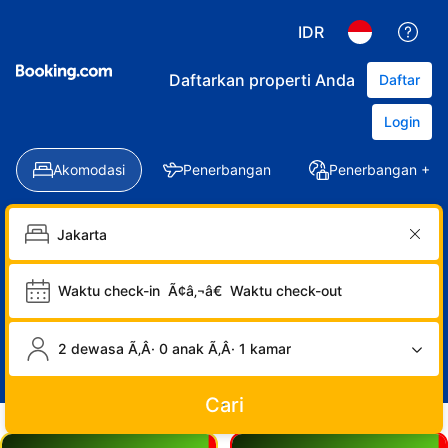
IDR
Daftarkan properti Anda
Daftar
Login
Akomodasi
Penerbangan
Penerbangan + Ho
Waktu check-in
Ã¢â‚¬â€
Waktu check-out
2 dewasa Ã‚Â· 0 anak Ã‚Â· 1 kamar
Cari