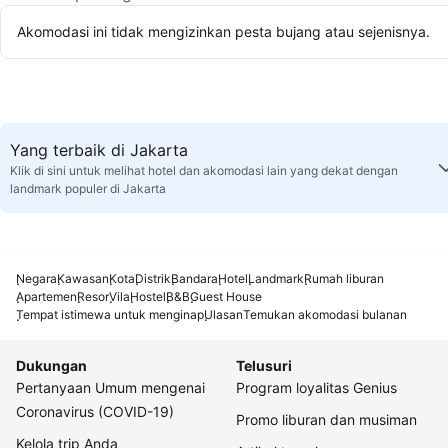
Akomodasi ini tidak mengizinkan pesta bujang atau sejenisnya.
Yang terbaik di Jakarta
Klik di sini untuk melihat hotel dan akomodasi lain yang dekat dengan
landmark populer di Jakarta
Negara
Kawasan
Kota
Distrik
Bandara
Hotel
Landmark
Rumah liburan
Apartemen
Resor
Vila
Hostel
B&B
Guest House
Tempat istimewa untuk menginap
Ulasan
Temukan akomodasi bulanan
Dukungan
Telusuri
Pertanyaan Umum mengenai
Program loyalitas Genius
Coronavirus (COVID-19)
Promo liburan dan musiman
Kelola trip Anda