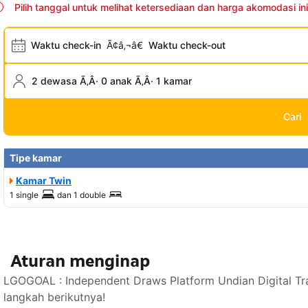
Pilih tanggal untuk melihat ketersediaan dan harga akomodasi ini
Waktu check-in
Ã¢â‚¬â€
Waktu check-out
2 dewasa Ã‚Â· 0 anak Ã‚Â· 1 kamar
Cari
Tipe kamar
Kamar Twin
1 single
dan
1 double
Aturan menginap
LGOGOAL : Independent Draws Platform Undian Digital Tr
langkah berikutnya!