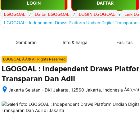
LOGIN
DAFTAR
LGOGOAL
/
Daftar LGOGOAL
/
LOGIN LGOGOAL
/
Link 
LGOGOAL : Independent Draws Platform Undian Digital Transparan 
Gambaran
Info & harga
Fasilitas
LGOGOAL Ã‚Â© All Rights Reserved
LGOGOAL : Independent Draws Platfor
Transparan Dan Adil
Ã¢â‚¬
Jakarta Selatan - DKI Jakarta, 12560 Jakarta, Indonesia
Setelah 
memesan, 
semua 
rincian 
akomodasi 
termasuk 
nomor 