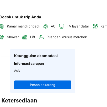
Cocok untuk trip Anda
Kamar mandi pribadi
AC
TV layar datar
Kam
Shower
Lift
Ruangan khusus merokok
Keunggulan akomodasi
Informasi sarapan
Asia
Pesan sekarang
Ketersediaan