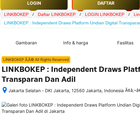
LOGIN
DAFTAR
LINKBOKEP
/
Daftar LINKBOKEP
/
LOGIN LINKBOKEP
/
Li
LINKBOKEP : Independent Draws Platform Undian Digital Transparan
Gambaran
Info & harga
Fasilitas
LINKBOKEP Ã‚Â© All Rights Reserved
LINKBOKEP : Independent Draws Platf
Transparan Dan Adil
Ã¢â‚¬
Jakarta Selatan - DKI Jakarta, 12560 Jakarta, Indonesia
Setelah 
memesan, 
semua 
rincian 
akomodasi 
termasuk 
nomor 