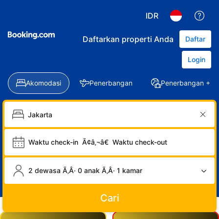
IDR
Daftarkan properti Anda
Daftar
Login
Akomodasi
Penerbangan
Penerbangan + Ho
Waktu check-in
Ã¢â‚¬â€
Waktu check-out
2 dewasa Ã‚Â· 0 anak Ã‚Â· 1 kamar
Cari