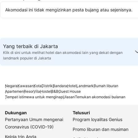
Akomodasi ini tidak mengizinkan pesta bujang atau sejenisnya.
Yang terbaik di Jakarta
Klik di sini untuk melihat hotel dan akomodasi lain yang dekat dengan
landmark populer di Jakarta
Negara
Kawasan
Kota
Distrik
Bandara
Hotel
Landmark
Rumah liburan
Apartemen
Resor
Vila
Hostel
B&B
Guest House
Tempat istimewa untuk menginap
Ulasan
Temukan akomodasi bulanan
Dukungan
Telusuri
Pertanyaan Umum mengenai
Program loyalitas Genius
Coronavirus (COVID-19)
Promo liburan dan musiman
Kelola trip Anda