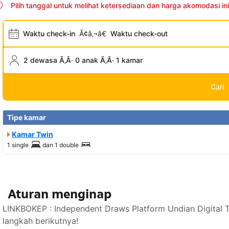
Pilih tanggal untuk melihat ketersediaan dan harga akomodasi ini
Waktu check-in
Ã¢â‚¬â€
Waktu check-out
2 dewasa Ã‚Â· 0 anak Ã‚Â· 1 kamar
Cari
Tipe kamar
Kamar Twin
1 single
dan
1 double
Aturan menginap
LINKBOKEP : Independent Draws Platform Undian Digital 
langkah berikutnya!