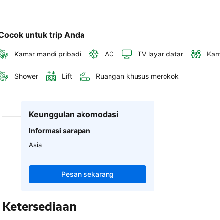
Cocok untuk trip Anda
Kamar mandi pribadi
AC
TV layar datar
Kam
Shower
Lift
Ruangan khusus merokok
Keunggulan akomodasi
Informasi sarapan
Asia
Pesan sekarang
Ketersediaan