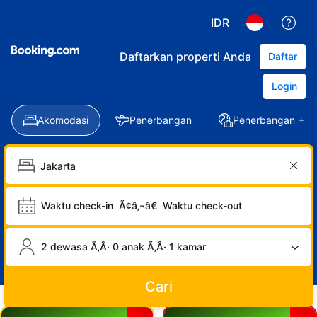
IDR
Daftarkan properti Anda
Daftar
Login
Akomodasi
Penerbangan
Penerbangan + Ho
Waktu check-in
Ã¢â‚¬â€
Waktu check-out
2 dewasa Ã‚Â· 0 anak Ã‚Â· 1 kamar
Cari