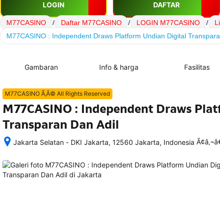
LOGIN
DAFTAR
M77CASINO
/
Daftar M77CASINO
/
LOGIN M77CASINO
/
L
M77CASINO : Independent Draws Platform Undian Digital Transpara
Gambaran
Info & harga
Fasilitas
M77CASINO Ã‚Â© All Rights Reserved
M77CASINO : Independent Draws Platf
Transparan Dan Adil
Ã¢â‚¬
Jakarta Selatan - DKI Jakarta, 12560 Jakarta, Indonesia
Setelah 
memesan, 
semua 
rincian 
akomodasi 
termasuk 
nomor 