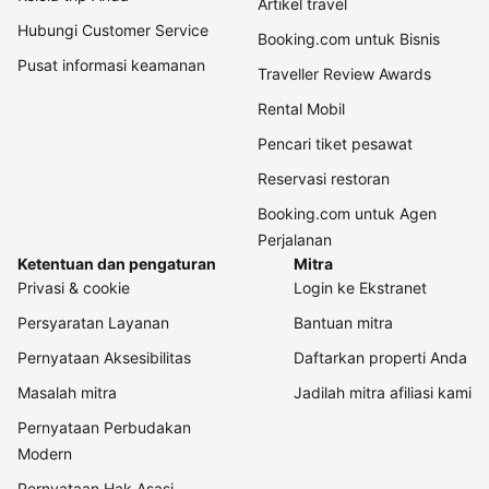
Artikel travel
Hubungi Customer Service
Booking.com untuk Bisnis
Pusat informasi keamanan
Traveller Review Awards
Rental Mobil
Pencari tiket pesawat
Reservasi restoran
Booking.com untuk Agen
Perjalanan
Ketentuan dan pengaturan
Mitra
Privasi & cookie
Login ke Ekstranet
Persyaratan Layanan
Bantuan mitra
Pernyataan Aksesibilitas
Daftarkan properti Anda
Masalah mitra
Jadilah mitra afiliasi kami
Pernyataan Perbudakan
Modern
Pernyataan Hak Asasi