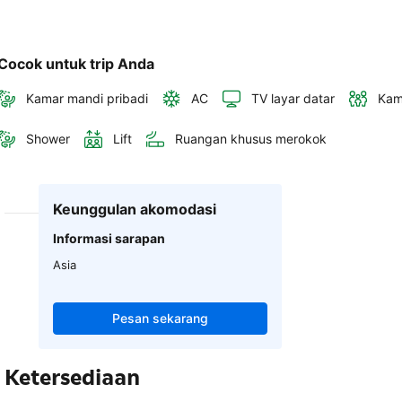
Cocok untuk trip Anda
Kamar mandi pribadi
AC
TV layar datar
Kam
Shower
Lift
Ruangan khusus merokok
Keunggulan akomodasi
Informasi sarapan
Asia
Pesan sekarang
Ketersediaan