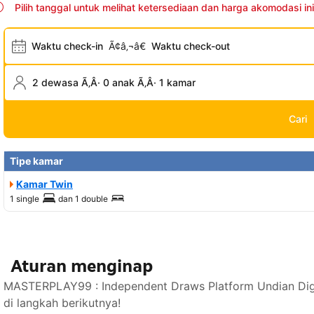
Pilih tanggal untuk melihat ketersediaan dan harga akomodasi ini
Waktu check-in
Ã¢â‚¬â€
Waktu check-out
2 dewasa Ã‚Â· 0 anak Ã‚Â· 1 kamar
Cari
Tipe kamar
Kamar Twin
1 single
dan
1 double
Aturan menginap
MASTERPLAY99 : Independent Draws Platform Undian Digi
di langkah berikutnya!