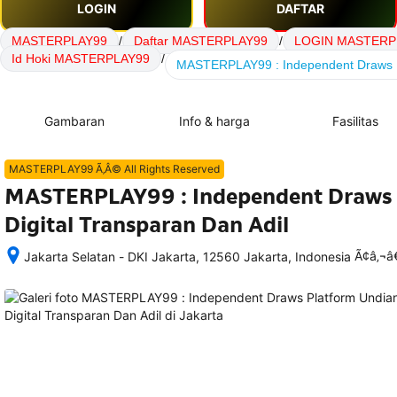
LOGIN
DAFTAR
MASTERPLAY99
/
Daftar MASTERPLAY99
/
LOGIN MASTERP
Id Hoki MASTERPLAY99
/
MASTERPLAY99 : Independent Draws Pl
Gambaran
Info & harga
Fasilitas
MASTERPLAY99 Ã‚Â© All Rights Reserved
MASTERPLAY99 : Independent Draws 
Digital Transparan Dan Adil
Ã¢â‚¬
Jakarta Selatan - DKI Jakarta, 12560 Jakarta, Indonesia
Setelah 
memesan, 
semua 
rincian 
akomodasi 
termasuk 
nomor 