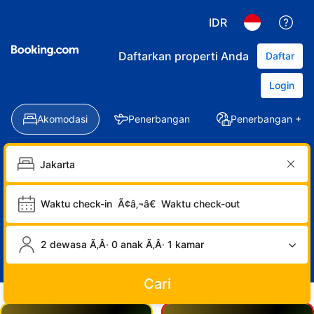
IDR
Daftarkan properti Anda
Daftar
Login
Akomodasi
Penerbangan
Penerbangan + Ho
Waktu check-in
Ã¢â‚¬â€
Waktu check-out
2 dewasa Ã‚Â· 0 anak Ã‚Â· 1 kamar
Cari