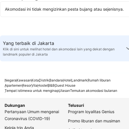
Akomodasi ini tidak mengizinkan pesta bujang atau sejenisnya.
Yang terbaik di Jakarta
Klik di sini untuk melihat hotel dan akomodasi lain yang dekat dengan
landmark populer di Jakarta
Negara
Kawasan
Kota
Distrik
Bandara
Hotel
Landmark
Rumah liburan
Apartemen
Resor
Vila
Hostel
B&B
Guest House
Tempat istimewa untuk menginap
Ulasan
Temukan akomodasi bulanan
Dukungan
Telusuri
Pertanyaan Umum mengenai
Program loyalitas Genius
Coronavirus (COVID-19)
Promo liburan dan musiman
Kelola trip Anda