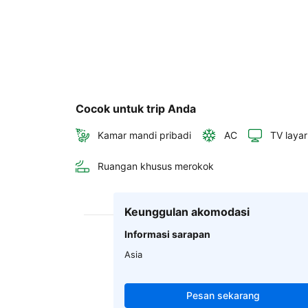
Cocok untuk trip Anda
Kamar mandi pribadi
AC
TV layar
Ruangan khusus merokok
Keunggulan akomodasi
Informasi sarapan
Asia
Pesan sekarang