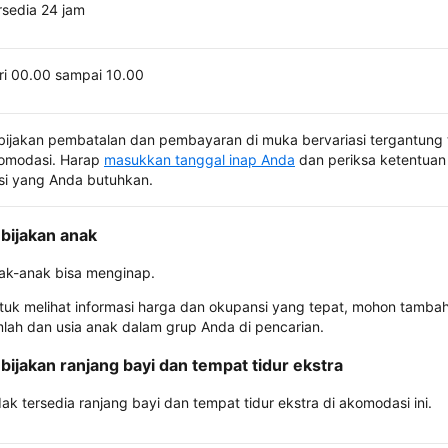
rsedia 24 jam
ri 00.00 sampai 10.00
bijakan pembatalan dan pembayaran di muka bervariasi tergantung 
omodasi. Harap
masukkan tanggal inap Anda
dan periksa ketentuan 
si yang Anda butuhkan.
bijakan anak
ak-anak bisa menginap.
tuk melihat informasi harga dan okupansi yang tepat, mohon tamba
mlah dan usia anak dalam grup Anda di pencarian.
bijakan ranjang bayi dan tempat tidur ekstra
dak tersedia ranjang bayi dan tempat tidur ekstra di akomodasi ini.