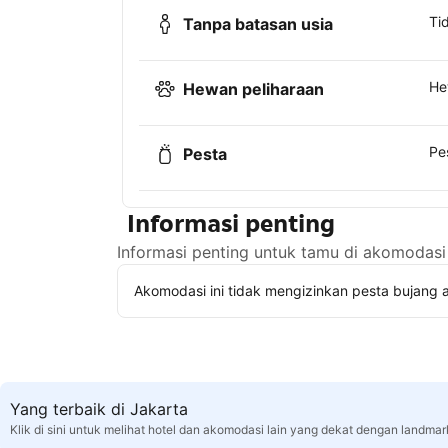
Ti
Tanpa batasan usia
He
Hewan peliharaan
Pe
Pesta
Informasi penting
Informasi penting untuk tamu di akomodasi 
Akomodasi ini tidak mengizinkan pesta bujang a
Yang terbaik di Jakarta
Klik di sini untuk melihat hotel dan akomodasi lain yang dekat dengan landmar