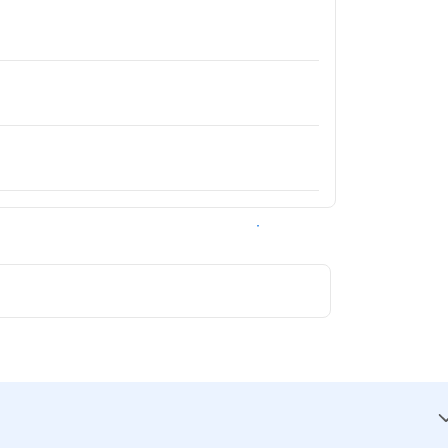
Lihat ketersediaan