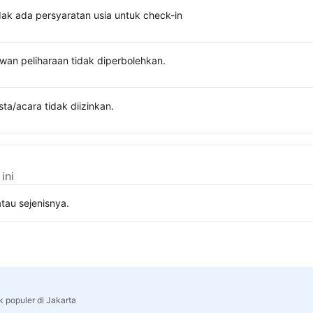
dak ada persyaratan usia untuk check-in
wan peliharaan tidak diperbolehkan.
sta/acara tidak diizinkan.
ini
tau sejenisnya.
k populer di Jakarta