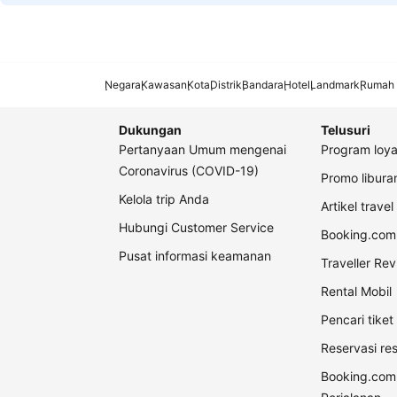
Negara
Kawasan
Kota
Distrik
Bandara
Hotel
Landmark
Rumah 
Dukungan
Telusuri
Pertanyaan Umum mengenai
Program loya
Coronavirus (COVID-19)
Promo libur
Kelola trip Anda
Artikel travel
Hubungi Customer Service
Booking.com 
Pusat informasi keamanan
Traveller Re
Rental Mobil
Pencari tike
Reservasi re
Booking.com