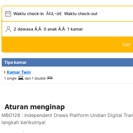
Waktu check-in
Ã¢â‚¬â€
Waktu check-out
2 dewasa Ã‚Â· 0 anak Ã‚Â· 1 kamar
Cari
Tipe kamar
Kamar Twin
1 single
dan
1 double
Aturan menginap
MBO128 : Independent Draws Platform Undian Digital Tra
langkah berikutnya!
Lihat ketersediaan