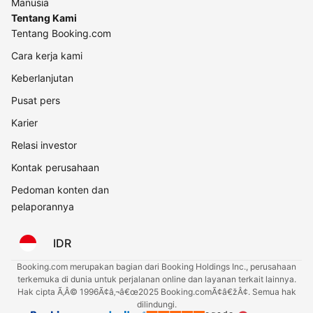
Manusia
Tentang Kami
Tentang Booking.com
Cara kerja kami
Keberlanjutan
Pusat pers
Karier
Relasi investor
Kontak perusahaan
Pedoman konten dan
pelaporannya
IDR
Booking.com merupakan bagian dari Booking Holdings Inc., perusahaan
terkemuka di dunia untuk perjalanan online dan layanan terkait lainnya.
Hak cipta Ã‚Â© 1996Ã¢â‚¬â€œ2025 Booking.comÃ¢â€žÂ¢. Semua hak
dilindungi.