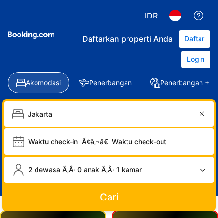
IDR
Daftarkan properti Anda
Daftar
Login
Akomodasi
Penerbangan
Penerbangan + Ho
Waktu check-in
Ã¢â‚¬â€
Waktu check-out
2 dewasa Ã‚Â· 0 anak Ã‚Â· 1 kamar
Cari