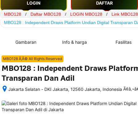
LOGIN
DAFTAR
MBO128
/
Daftar MBO128
/
LOGIN MBO128
/
Link MBO128
MBO128 : Independent Draws Platform Undian Digital Transparan Da
Gambaran
Info & harga
Fasilitas
MBO128 Ã‚Â© All Rights Reserved
MBO128 : Independent Draws Platform
Transparan Dan Adil
Ã¢â‚¬
Jakarta Selatan - DKI Jakarta, 12560 Jakarta, Indonesia
Setelah 
memesan, 
semua 
rincian 
akomodasi 
termasuk 
nomor 