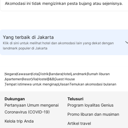
Akomodasi ini tidak mengizinkan pesta bujang atau sejenisnya.
Yang terbaik di Jakarta
Klik di sini untuk melihat hotel dan akomodasi lain yang dekat dengan
landmark populer di Jakarta
Negara
Kawasan
Kota
Distrik
Bandara
Hotel
Landmark
Rumah liburan
Apartemen
Resor
Vila
Hostel
B&B
Guest House
Tempat istimewa untuk menginap
Ulasan
Temukan akomodasi bulanan
Dukungan
Telusuri
Pertanyaan Umum mengenai
Program loyalitas Genius
Coronavirus (COVID-19)
Promo liburan dan musiman
Kelola trip Anda
Artikel travel