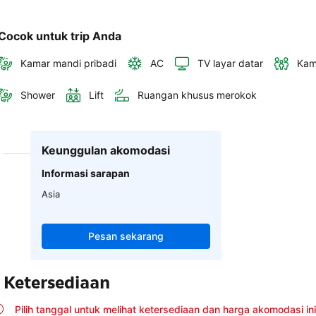
Cocok untuk trip Anda
Kamar mandi pribadi
AC
TV layar datar
Kam
Shower
Lift
Ruangan khusus merokok
Keunggulan akomodasi
Informasi sarapan
Asia
Pesan sekarang
Ketersediaan
Pilih tanggal untuk melihat ketersediaan dan harga akomodasi ini