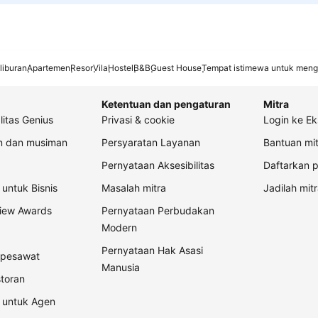
liburan
Apartemen
Resor
Vila
Hostel
B&B
Guest House
Tempat istimewa untuk meng
Ketentuan dan pengaturan
Mitra
litas Genius
Privasi & cookie
Login ke Ek
an dan musiman
Persyaratan Layanan
Bantuan mit
Pernyataan Aksesibilitas
Daftarkan p
untuk Bisnis
Masalah mitra
Jadilah mitr
view Awards
Pernyataan Perbudakan
Modern
Pernyataan Hak Asasi
t pesawat
Manusia
storan
 untuk Agen