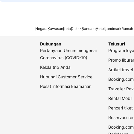
Negara
Kawasan
Kota
Distrik
Bandara
Hotel
Landmark
Rumah 
Dukungan
Telusuri
Pertanyaan Umum mengenai
Program loya
Coronavirus (COVID-19)
Promo libur
Kelola trip Anda
Artikel travel
Hubungi Customer Service
Booking.com 
Pusat informasi keamanan
Traveller Re
Rental Mobil
Pencari tike
Reservasi re
Booking.com