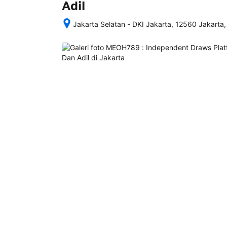
Adil
Jakarta Selatan - DKI Jakarta, 12560 Jakarta,
Setelah 
memesan, 
semua 
rincian 
akomodasi 
termasuk 
nomor 
telepon 
dan 
alamat 
akan 
disertakan 
dalam 
konfirmasi 
pemesanan 
dan 
akun 
Anda.