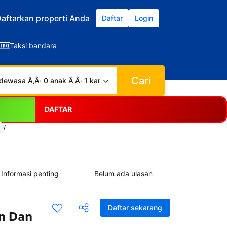
aftarkan properti Anda
Daftar
Login
Taksi bandara
Cari
dewasa Ã‚Â· 0 anak Ã‚Â· 1 kamar
DAFTAR
/
Informasi penting
Belum ada ulasan
Daftar sekarang
an Dan