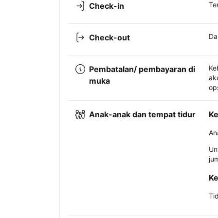
Te
Check-in
Da
Check-out
Ke
Pembatalan/ pembayaran di
ak
muka
op
Anak-anak dan tempat tidur
Ke
An
Un
ju
Ke
Ti