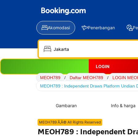
Akomodasi
Penerbangan
Pe
LOGIN
MEOH789
/
Daftar MEOH789
/
LOGIN MEO
MEOH789 : Independent Draws Platform Undian Di
Gambaran
Info & harga
MEOH789 Ã‚Â© All Rights Reserved
MEOH789 : Independent Dra