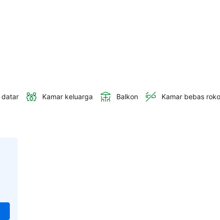
 datar
Kamar keluarga
Balkon
Kamar bebas rok