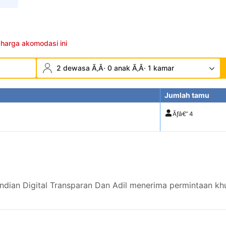
 harga akomodasi ini
2 dewasa Ã‚Â· 0 anak Ã‚Â· 1 kamar
Jumlah tamu
Ãƒâ€”
4
ian Digital Transparan Dan Adil menerima permintaan khu