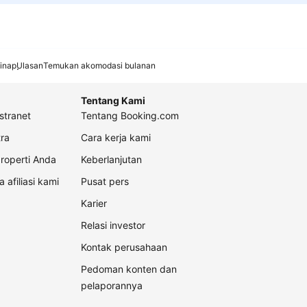
inap
Ulasan
Temukan akomodasi bulanan
Tentang Kami
stranet
Tentang Booking.com
ra
Cara kerja kami
roperti Anda
Keberlanjutan
a afiliasi kami
Pusat pers
Karier
Relasi investor
Kontak perusahaan
Pedoman konten dan
pelaporannya