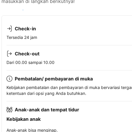
masukkan di langkah berikutnya!
Lihat ketersediaan
Check-in
Tersedia 24 jam
Check-out
Dari 00.00 sampai 10.00
Pembatalan/ pembayaran di muka
Kebijakan pembatalan dan pembayaran di muka bervariasi terg
ketentuan dari opsi yang Anda butuhkan.
Anak-anak dan tempat tidur
Kebijakan anak
Anak-anak bisa menginap.