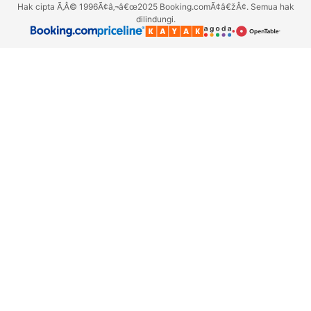
Hak cipta Ã‚Â© 1996Ã¢â‚¬â€œ2025 Booking.comÃ¢â€žÂ¢. Semua hak
dilindungi.