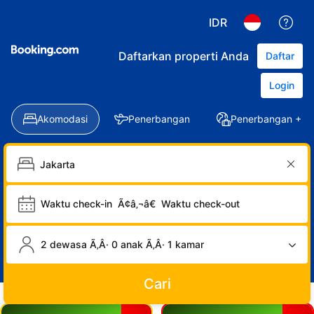
IDR
Daftarkan properti Anda
Daftar
Login
Akomodasi
Penerbangan
Penerbangan + Ho
Waktu check-in
Ã¢â‚¬â€
Waktu check-out
2 dewasa Ã‚Â· 0 anak Ã‚Â· 1 kamar
Cari