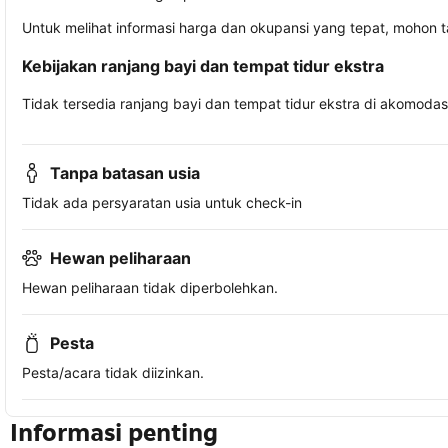
Untuk melihat informasi harga dan okupansi yang tepat, mohon 
Kebijakan ranjang bayi dan tempat tidur ekstra
Tidak tersedia ranjang bayi dan tempat tidur ekstra di akomodasi 
Tanpa batasan usia
Tidak ada persyaratan usia untuk check-in
Hewan peliharaan
Hewan peliharaan tidak diperbolehkan.
Pesta
Pesta/acara tidak diizinkan.
Informasi penting