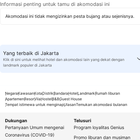
Informasi penting untuk tamu di akomodasi ini
Akomodasi ini tidak mengizinkan pesta bujang atau sejenisnya.
Yang terbaik di Jakarta
Klik di sini untuk melihat hotel dan akomodasi lain yang dekat dengan
landmark populer di Jakarta
Negara
Kawasan
Kota
Distrik
Bandara
Hotel
Landmark
Rumah liburan
Apartemen
Resor
Vila
Hostel
B&B
Guest House
Tempat istimewa untuk menginap
Ulasan
Temukan akomodasi bulanan
Dukungan
Telusuri
Pertanyaan Umum mengenai
Program loyalitas Genius
Coronavirus (COVID-19)
Promo liburan dan musiman