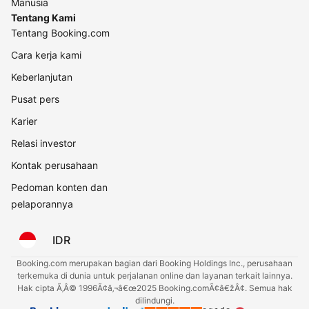
Manusia
Tentang Kami
Tentang Booking.com
Cara kerja kami
Keberlanjutan
Pusat pers
Karier
Relasi investor
Kontak perusahaan
Pedoman konten dan
pelaporannya
IDR
Booking.com merupakan bagian dari Booking Holdings Inc., perusahaan
terkemuka di dunia untuk perjalanan online dan layanan terkait lainnya.
Hak cipta Ã‚Â© 1996Ã¢â‚¬â€œ2025 Booking.comÃ¢â€žÂ¢. Semua hak
dilindungi.