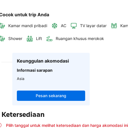
Cocok untuk trip Anda
Kamar mandi pribadi
AC
TV layar datar
Kam
Shower
Lift
Ruangan khusus merokok
Keunggulan akomodasi
Informasi sarapan
Asia
Pesan sekarang
Ketersediaan
Pilih tanggal untuk melihat ketersediaan dan harga akomodasi ini