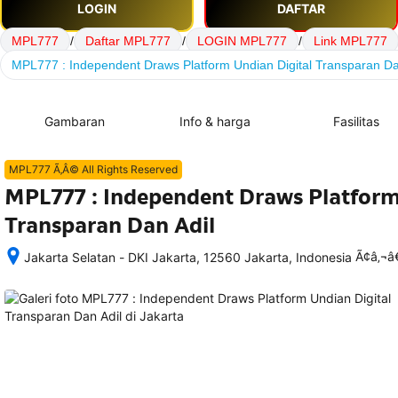
LOGIN
DAFTAR
MPL777
/
Daftar MPL777
/
LOGIN MPL777
/
Link MPL777
MPL777 : Independent Draws Platform Undian Digital Transparan Da
Gambaran
Info & harga
Fasilitas
MPL777 Ã‚Â© All Rights Reserved
MPL777 : Independent Draws Platform
Transparan Dan Adil
Ã¢â‚¬
Jakarta Selatan - DKI Jakarta, 12560 Jakarta, Indonesia
Setelah 
memesan, 
semua 
rincian 
akomodasi 
termasuk 
nomor 