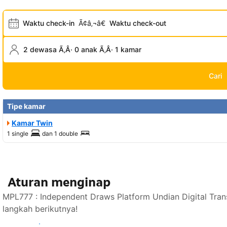
Waktu check-in
Ã¢â‚¬â€
Waktu check-out
2 dewasa Ã‚Â· 0 anak Ã‚Â· 1 kamar
Cari
Tipe kamar
Kamar Twin
1 single
dan
1 double
Aturan menginap
MPL777 : Independent Draws Platform Undian Digital Tra
langkah berikutnya!
Lihat ketersediaan