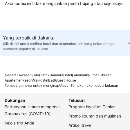
Akomodasi ini tidak mengizinkan pesta bujang atau sejenisnya.
Yang terbaik di Jakarta
Klik di sini untuk melihat hotel dan akomodasi lain yang dekat dengan
landmark populer di Jakarta
Negara
Kawasan
Kota
Distrik
Bandara
Hotel
Landmark
Rumah liburan
Apartemen
Resor
Vila
Hostel
B&B
Guest House
Tempat istimewa untuk menginap
Ulasan
Temukan akomodasi bulanan
Dukungan
Telusuri
Pertanyaan Umum mengenai
Program loyalitas Genius
Coronavirus (COVID-19)
Promo liburan dan musiman
Kelola trip Anda
Artikel travel