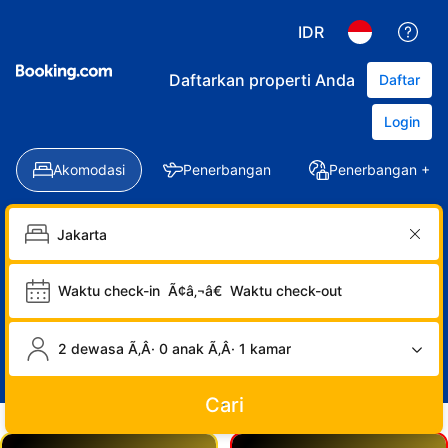
IDR
Daftarkan properti Anda
Daftar
Login
Akomodasi
Penerbangan
Penerbangan + Ho
Waktu check-in
Ã¢â‚¬â€
Waktu check-out
2 dewasa Ã‚Â· 0 anak Ã‚Â· 1 kamar
Cari