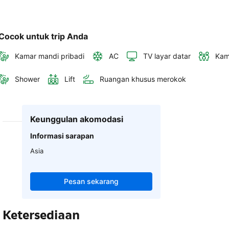
Cocok untuk trip Anda
Kamar mandi pribadi
AC
TV layar datar
Kam
Shower
Lift
Ruangan khusus merokok
Keunggulan akomodasi
Informasi sarapan
Asia
Pesan sekarang
Ketersediaan