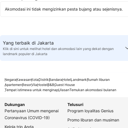
Akomodasi ini tidak mengizinkan pesta bujang atau sejenisnya.
Yang terbaik di Jakarta
Klik di sini untuk melihat hotel dan akomodasi lain yang dekat dengan
landmark populer di Jakarta
Negara
Kawasan
Kota
Distrik
Bandara
Hotel
Landmark
Rumah liburan
Apartemen
Resor
Vila
Hostel
B&B
Guest House
Tempat istimewa untuk menginap
Ulasan
Temukan akomodasi bulanan
Dukungan
Telusuri
Pertanyaan Umum mengenai
Program loyalitas Genius
Coronavirus (COVID-19)
Promo liburan dan musiman
Kelola trip Anda