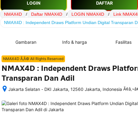
LOGIN
DAFTAR
NMAX4D
/
Daftar NMAX4D
/
LOGIN NMAX4D
/
Link NMAX4
NMAX4D : Independent Draws Platform Undian Digital Transparan D
Gambaran
Info & harga
Fasilitas
NMAX4D Ã‚Â© All Rights Reserved
NMAX4D : Independent Draws Platfor
Transparan Dan Adil
Ã¢â‚¬
Jakarta Selatan - DKI Jakarta, 12560 Jakarta, Indonesia
Setelah 
memesan, 
semua 
rincian 
akomodasi 
termasuk 
nomor 