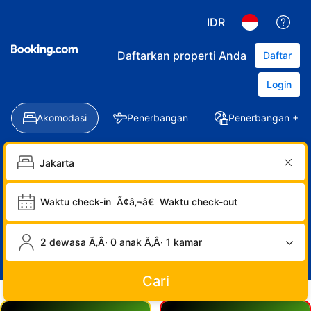
IDR
Daftarkan properti Anda
Daftar
Login
Akomodasi
Penerbangan
Penerbangan + Ho
Waktu check-in
Ã¢â‚¬â€
Waktu check-out
2 dewasa Ã‚Â· 0 anak Ã‚Â· 1 kamar
Cari