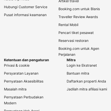
Artikel travel
Hubungi Customer Service
Booking.com untuk Bisnis
Pusat informasi keamanan
Traveller Review Awards
Rental Mobil
Pencari tiket pesawat
Reservasi restoran
Booking.com untuk Agen
Perjalanan
Ketentuan dan pengaturan
Mitra
Privasi & cookie
Login ke Ekstranet
Persyaratan Layanan
Bantuan mitra
Pernyataan Aksesibilitas
Daftarkan properti Anda
Masalah mitra
Jadilah mitra afiliasi kami
Pernyataan Perbudakan
Modern
Pernyataan Hak Asasi