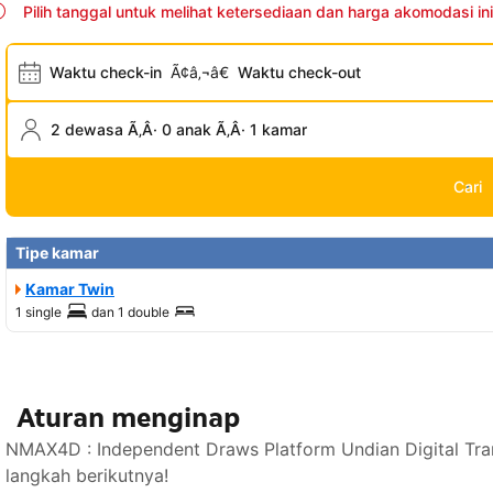
Pilih tanggal untuk melihat ketersediaan dan harga akomodasi ini
Waktu check-in
Ã¢â‚¬â€
Waktu check-out
2 dewasa Ã‚Â· 0 anak Ã‚Â· 1 kamar
Cari
Tipe kamar
Kamar Twin
1 single
dan
1 double
Aturan menginap
NMAX4D : Independent Draws Platform Undian Digital Tra
langkah berikutnya!