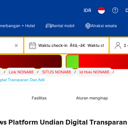
IDR
D
nerbangan + Hotel
Rental mobil
Atraksi wisata
Waktu check-in
Ã¢â‚¬â€
Waktu check-out
2 
8
/
Link NONA88
/
SITUS NONA88
/
Id Hoki NONA88
/
ital Transparan Dan Adil
Fasilitas
Aturan menginap
s Platform Undian Digital Transparan