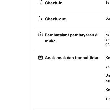
Te
Check-in
Da
Check-out
Ke
Pembatalan/ pembayaran di
ak
muka
op
Anak-anak dan tempat tidur
Ke
An
Un
ju
Ke
Ti