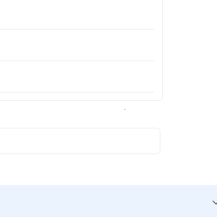
Lihat ketersediaan