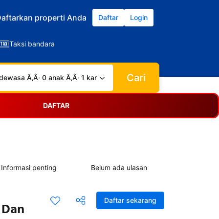
aftarkan properti Anda
Daftar
Login
Taksi bandara
Cari
dewasa Ã‚Â· 0 anak Ã‚Â· 1 kamar
DAFTAR
Informasi penting
Belum ada ulasan
Daftar sekarang
 Dan