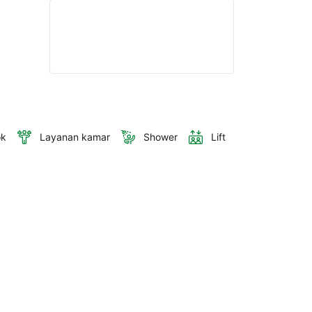
ok
Layanan kamar
Shower
Lift