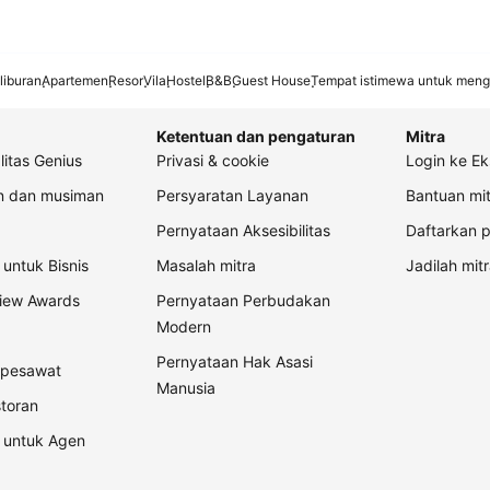
liburan
Apartemen
Resor
Vila
Hostel
B&B
Guest House
Tempat istimewa untuk meng
Ketentuan dan pengaturan
Mitra
litas Genius
Privasi & cookie
Login ke Ek
an dan musiman
Persyaratan Layanan
Bantuan mit
Pernyataan Aksesibilitas
Daftarkan p
untuk Bisnis
Masalah mitra
Jadilah mitr
view Awards
Pernyataan Perbudakan
Modern
Pernyataan Hak Asasi
t pesawat
Manusia
storan
 untuk Agen