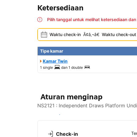
Ketersediaan
Pilih tanggal untuk melihat ketersediaan dan
Waktu check-in
Ã¢â‚¬â€
Waktu check-out
Tipe kamar
Kamar Twin
1 single
dan
1 double
Aturan menginap
NS2121 : Independent Draws Platform Undi
Lihat ketersediaan
Te
Check-in