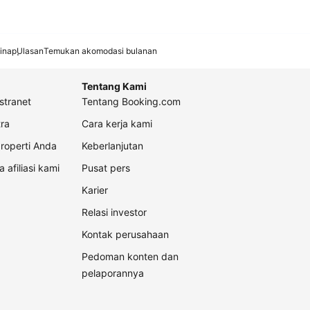
inap
Ulasan
Temukan akomodasi bulanan
Tentang Kami
stranet
Tentang Booking.com
ra
Cara kerja kami
roperti Anda
Keberlanjutan
a afiliasi kami
Pusat pers
Karier
Relasi investor
Kontak perusahaan
Pedoman konten dan
pelaporannya