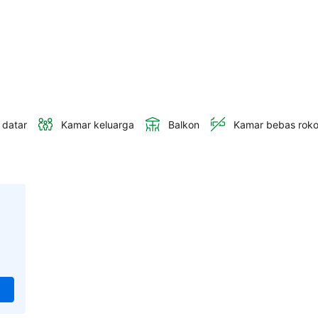
 datar
Kamar keluarga
Balkon
Kamar bebas rok