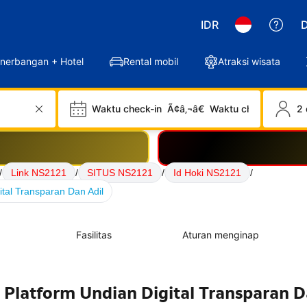
IDR
D
nerbangan + Hotel
Rental mobil
Atraksi wisata
Waktu check-in
Ã¢â‚¬â€
Waktu check-out
2 
/
Link NS2121
/
SITUS NS2121
/
Id Hoki NS2121
/
tal Transparan Dan Adil
Fasilitas
Aturan menginap
 Platform Undian Digital Transparan D