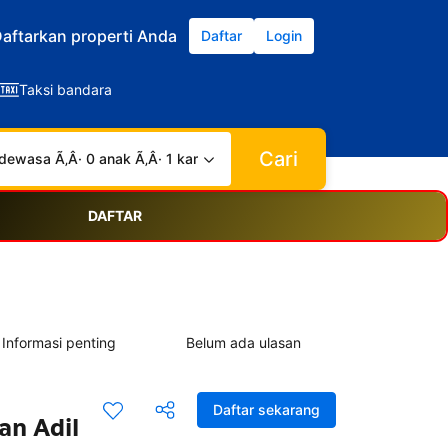
aftarkan properti Anda
Daftar
Login
Taksi bandara
Cari
dewasa Ã‚Â· 0 anak Ã‚Â· 1 kamar
DAFTAR
Informasi penting
Belum ada ulasan
Daftar sekarang
an Adil