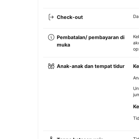
Da
Check-out
Ke
Pembatalan/ pembayaran di
ak
muka
op
Anak-anak dan tempat tidur
Ke
An
Un
ju
Ke
Ti
Ti