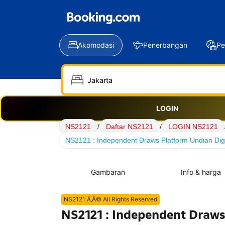
Akomodasi
Penerbangan
Pe
LOGIN
NS2121
/
Daftar NS2121
/
LOGIN NS2121
NS2121 : Independent Draws Platform Undian Digi
Gambaran
Info & harga
NS2121 Ã‚Â© All Rights Reserved
NS2121 : Independent Draws