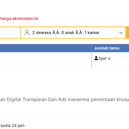
 harga akomodasi ini
2 dewasa Ã‚Â· 0 anak Ã‚Â· 1 kamar
Jumlah tamu
Ãƒâ€”
4
an Digital Transparan Dan Adil menerima permintaan khusu
rsedia 24 jam