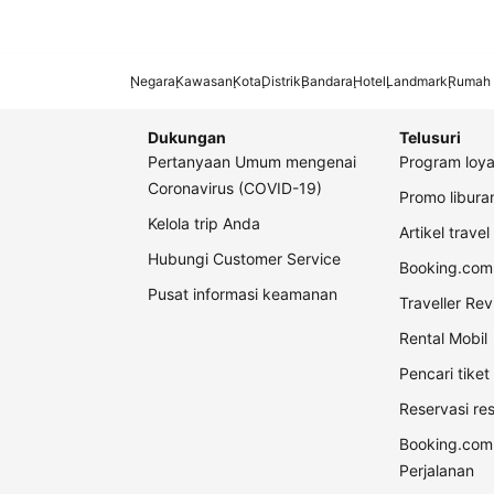
Negara
Kawasan
Kota
Distrik
Bandara
Hotel
Landmark
Rumah 
Dukungan
Telusuri
Pertanyaan Umum mengenai
Program loya
Coronavirus (COVID-19)
Promo libur
Kelola trip Anda
Artikel travel
Hubungi Customer Service
Booking.com 
Pusat informasi keamanan
Traveller Re
Rental Mobil
Pencari tike
Reservasi re
Booking.com
Perjalanan