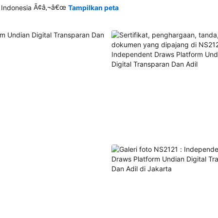
Ã¢â‚¬â€œ
 Indonesia
Tampilkan peta