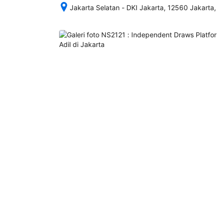
Jakarta Selatan - DKI Jakarta, 12560 Jakarta,
Setelah 
memesan, 
semua 
rincian 
akomodasi 
termasuk 
nomor 
telepon 
dan 
alamat 
akan 
disertakan 
dalam 
konfirmasi 
pemesanan 
dan 
akun 
Anda.