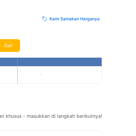
Kami Samakan Harganya
Cari
Tampilkan harga
n khusus - masukkan di langkah berikutnya!