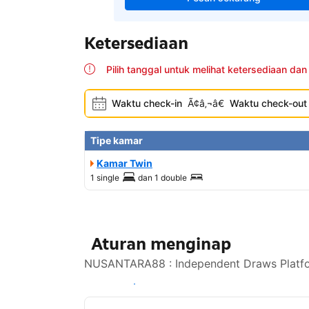
Ketersediaan
Pilih tanggal untuk melihat ketersediaan dan
Waktu check-in
Ã¢â‚¬â€
Waktu check-out
Tipe kamar
Kamar Twin
1 single
dan
1 double
Aturan menginap
NUSANTARA88 : Independent Draws Platfor
Lihat ketersediaan