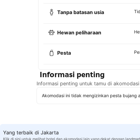
Ti
Tanpa batasan usia
He
Hewan peliharaan
Pe
Pesta
Informasi penting
Informasi penting untuk tamu di akomodasi 
Akomodasi ini tidak mengizinkan pesta bujang a
Yang terbaik di Jakarta
Klik di sini untuk melihat hotel dan akomodasi lain yang dekat dengan landmar