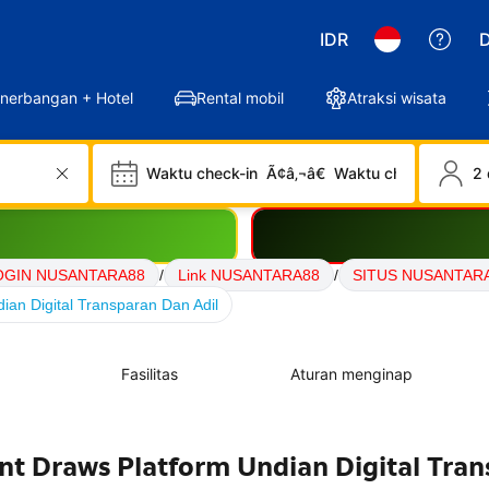
IDR
D
nerbangan + Hotel
Rental mobil
Atraksi wisata
Waktu check-in
Ã¢â‚¬â€
Waktu check-out
2 
OGIN NUSANTARA88
/
Link NUSANTARA88
/
SITUS NUSANTAR
n Digital Transparan Dan Adil
Fasilitas
Aturan menginap
 Draws Platform Undian Digital Tran