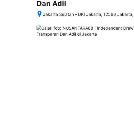
Dan Adil
Jakarta Selatan - DKI Jakarta, 12560 Jakarta,
Setelah 
memesan, 
semua 
rincian 
akomodasi 
termasuk 
nomor 
telepon 
dan 
alamat 
akan 
disertakan 
dalam 
konfirmasi 
pemesanan 
dan 
akun 
Anda.