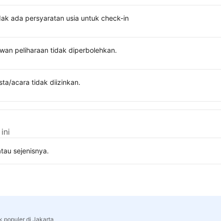
dak ada persyaratan usia untuk check-in
wan peliharaan tidak diperbolehkan.
sta/acara tidak diizinkan.
ini
tau sejenisnya.
k populer di Jakarta