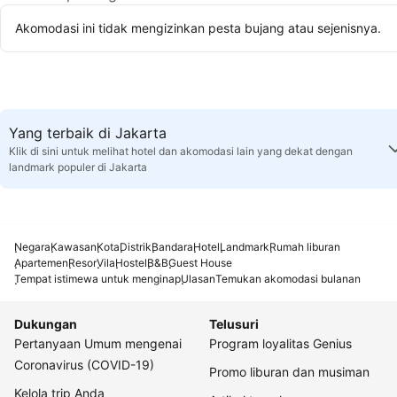
Akomodasi ini tidak mengizinkan pesta bujang atau sejenisnya.
Yang terbaik di Jakarta
Klik di sini untuk melihat hotel dan akomodasi lain yang dekat dengan
landmark populer di Jakarta
Negara
Kawasan
Kota
Distrik
Bandara
Hotel
Landmark
Rumah liburan
Apartemen
Resor
Vila
Hostel
B&B
Guest House
Tempat istimewa untuk menginap
Ulasan
Temukan akomodasi bulanan
Dukungan
Telusuri
Pertanyaan Umum mengenai
Program loyalitas Genius
Coronavirus (COVID-19)
Promo liburan dan musiman
Kelola trip Anda