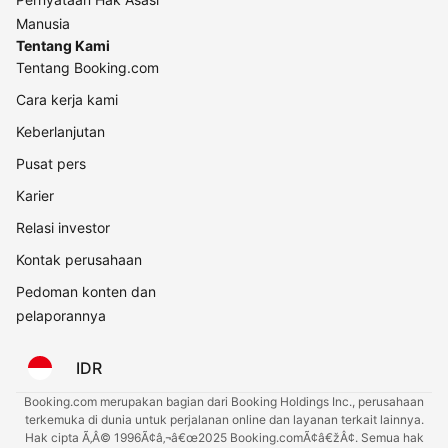
Manusia
Tentang Kami
Tentang Booking.com
Cara kerja kami
Keberlanjutan
Pusat pers
Karier
Relasi investor
Kontak perusahaan
Pedoman konten dan
pelaporannya
IDR
Booking.com merupakan bagian dari Booking Holdings Inc., perusahaan
terkemuka di dunia untuk perjalanan online dan layanan terkait lainnya.
Hak cipta Ã‚Â© 1996Ã¢â‚¬â€œ2025 Booking.comÃ¢â€žÂ¢. Semua hak