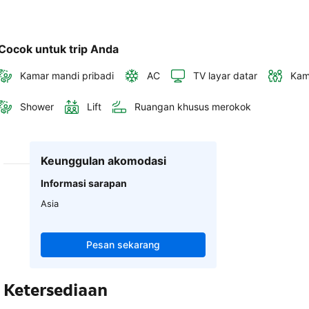
Cocok untuk trip Anda
Kamar mandi pribadi
AC
TV layar datar
Kam
Shower
Lift
Ruangan khusus merokok
Keunggulan akomodasi
Informasi sarapan
Asia
Pesan sekarang
Ketersediaan