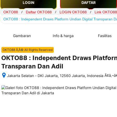
LOGIN
DAFTAR
OKTO88
/
Daftar OKTO88
/
LOGIN OKTO88
/
Link OKTO88
OKTO88 : Independent Draws Platform Undian Digital Transparan Da
Gambaran
Info & harga
Fasilitas
OKTO88 Ã‚Â© All Rights Reserved
OKTO88 : Independent Draws Platform
Transparan Dan Adil
Ã¢â‚¬
Jakarta Selatan - DKI Jakarta, 12560 Jakarta, Indonesia
Setelah 
memesan, 
semua 
rincian 
akomodasi 
termasuk 
nomor 