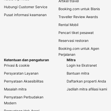
Artikel travel
Hubungi Customer Service
Booking.com untuk Bisnis
Pusat informasi keamanan
Traveller Review Awards
Rental Mobil
Pencari tiket pesawat
Reservasi restoran
Booking.com untuk Agen
Perjalanan
Ketentuan dan pengaturan
Mitra
Privasi & cookie
Login ke Ekstranet
Persyaratan Layanan
Bantuan mitra
Pernyataan Aksesibilitas
Daftarkan properti Anda
Masalah mitra
Jadilah mitra afiliasi kami
Pernyataan Perbudakan
Modern
Pernyataan Hak Asasi