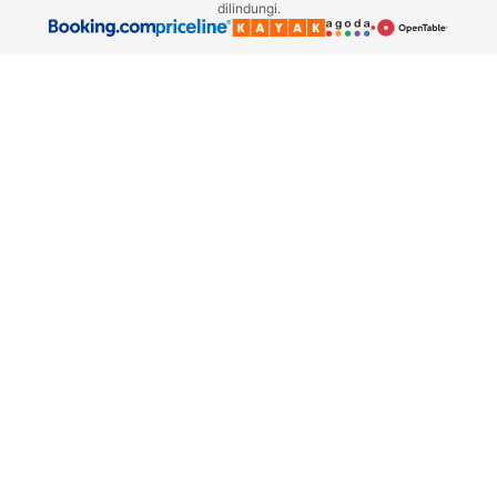
dilindungi.