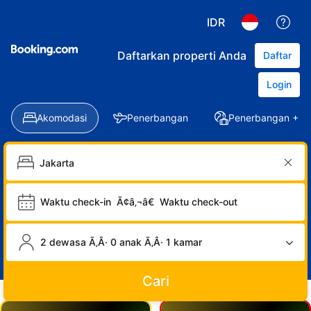
IDR
Daftarkan properti Anda
Daftar
Login
Akomodasi
Penerbangan
Penerbangan + Ho
Waktu check-in
Ã¢â‚¬â€
Waktu check-out
2 dewasa Ã‚Â· 0 anak Ã‚Â· 1 kamar
Cari