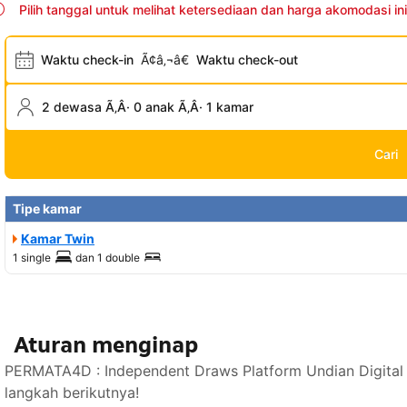
Pilih tanggal untuk melihat ketersediaan dan harga akomodasi ini
Waktu check-in
Ã¢â‚¬â€
Waktu check-out
2 dewasa Ã‚Â· 0 anak Ã‚Â· 1 kamar
Cari
Tipe kamar
Kamar Twin
1 single
dan
1 double
Aturan menginap
PERMATA4D : Independent Draws Platform Undian Digital 
langkah berikutnya!