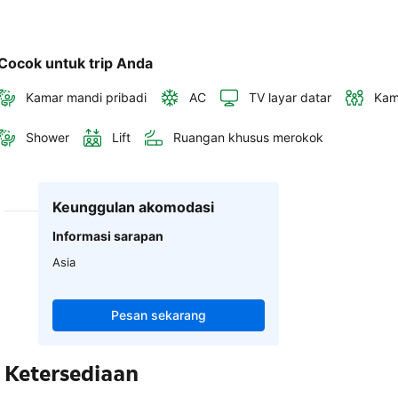
Cocok untuk trip Anda
Kamar mandi pribadi
AC
TV layar datar
Kam
Shower
Lift
Ruangan khusus merokok
Keunggulan akomodasi
Informasi sarapan
Asia
Pesan sekarang
Ketersediaan