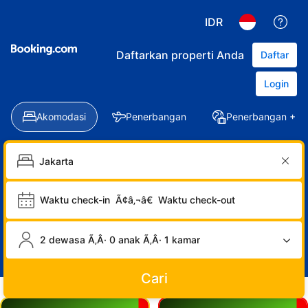
IDR
Daftarkan properti Anda
Daftar
Login
Akomodasi
Penerbangan
Penerbangan + Ho
Waktu check-in
Ã¢â‚¬â€
Waktu check-out
2 dewasa Ã‚Â· 0 anak Ã‚Â· 1 kamar
Cari