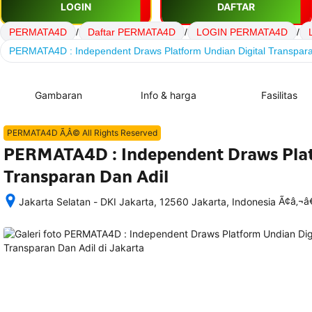
LOGIN
DAFTAR
PERMATA4D
/
Daftar PERMATA4D
/
LOGIN PERMATA4D
/
PERMATA4D : Independent Draws Platform Undian Digital Transpara
Gambaran
Info & harga
Fasilitas
PERMATA4D Ã‚Â© All Rights Reserved
PERMATA4D : Independent Draws Plat
Transparan Dan Adil
Ã¢â‚¬
Jakarta Selatan - DKI Jakarta, 12560 Jakarta, Indonesia
Setelah 
memesan, 
semua 
rincian 
akomodasi 
termasuk 
nomor 