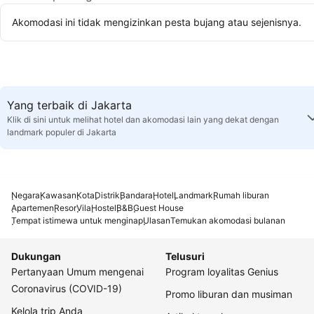
Akomodasi ini tidak mengizinkan pesta bujang atau sejenisnya.
Yang terbaik di Jakarta
Klik di sini untuk melihat hotel dan akomodasi lain yang dekat dengan
landmark populer di Jakarta
Negara
Kawasan
Kota
Distrik
Bandara
Hotel
Landmark
Rumah liburan
Apartemen
Resor
Vila
Hostel
B&B
Guest House
Tempat istimewa untuk menginap
Ulasan
Temukan akomodasi bulanan
Dukungan
Telusuri
Pertanyaan Umum mengenai
Program loyalitas Genius
Coronavirus (COVID-19)
Promo liburan dan musiman
Kelola trip Anda