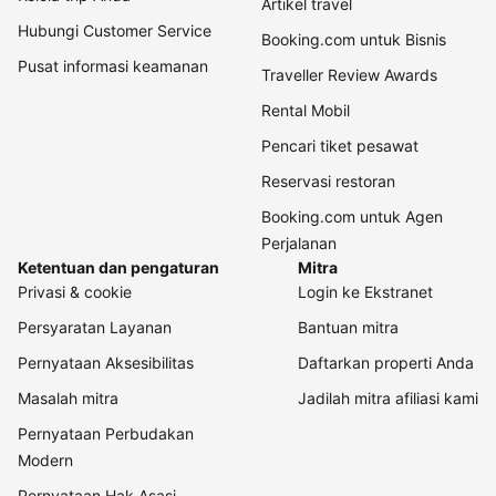
Artikel travel
Hubungi Customer Service
Booking.com untuk Bisnis
Pusat informasi keamanan
Traveller Review Awards
Rental Mobil
Pencari tiket pesawat
Reservasi restoran
Booking.com untuk Agen
Perjalanan
Ketentuan dan pengaturan
Mitra
Privasi & cookie
Login ke Ekstranet
Persyaratan Layanan
Bantuan mitra
Pernyataan Aksesibilitas
Daftarkan properti Anda
Masalah mitra
Jadilah mitra afiliasi kami
Pernyataan Perbudakan
Modern
Pernyataan Hak Asasi