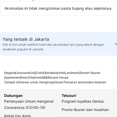
Akomodasi ini tidak mengizinkan pesta bujang atau sejenisnya.
Yang terbaik di Jakarta
Klik di sini untuk melihat hotel dan akomodasi lain yang dekat dengan
landmark populer di Jakarta
Negara
Kawasan
Kota
Distrik
Bandara
Hotel
Landmark
Rumah liburan
Apartemen
Resor
Vila
Hostel
B&B
Guest House
Tempat istimewa untuk menginap
Ulasan
Temukan akomodasi bulanan
Dukungan
Telusuri
Pertanyaan Umum mengenai
Program loyalitas Genius
Coronavirus (COVID-19)
Promo liburan dan musiman
Kelola trip Anda