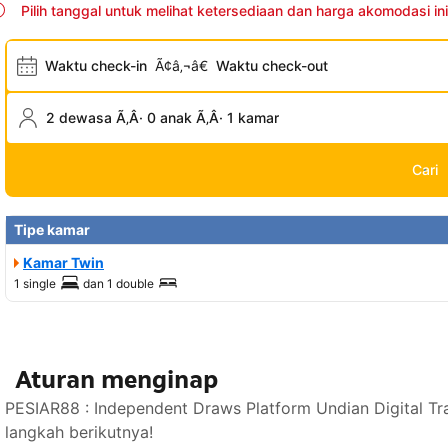
Pilih tanggal untuk melihat ketersediaan dan harga akomodasi ini
Waktu check-in
Ã¢â‚¬â€
Waktu check-out
2 dewasa Ã‚Â· 0 anak Ã‚Â· 1 kamar
Cari
Tipe kamar
Kamar Twin
1 single
dan
1 double
Aturan menginap
PESIAR88 : Independent Draws Platform Undian Digital T
langkah berikutnya!