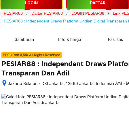
LOGIN
DAFTAR
PESIAR88
/
Daftar PESIAR88
/
LOGIN PESIAR88
/
Link PE
PESIAR88 : Independent Draws Platform Undian Digital Transparan 
Gambaran
Info & harga
Fasilitas
PESIAR88 Ã‚Â© All Rights Reserved
PESIAR88 : Independent Draws Platfo
Transparan Dan Adil
Ã¢â‚¬
Jakarta Selatan - DKI Jakarta, 12560 Jakarta, Indonesia
Setelah 
memesan, 
semua 
rincian 
akomodasi 
termasuk 
nomor 