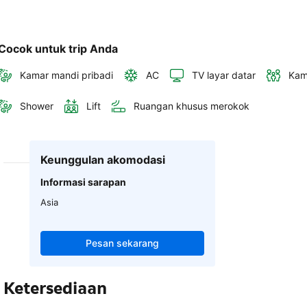
Cocok untuk trip Anda
Kamar mandi pribadi
AC
TV layar datar
Kam
Shower
Lift
Ruangan khusus merokok
Keunggulan akomodasi
Informasi sarapan
Asia
Pesan sekarang
Ketersediaan