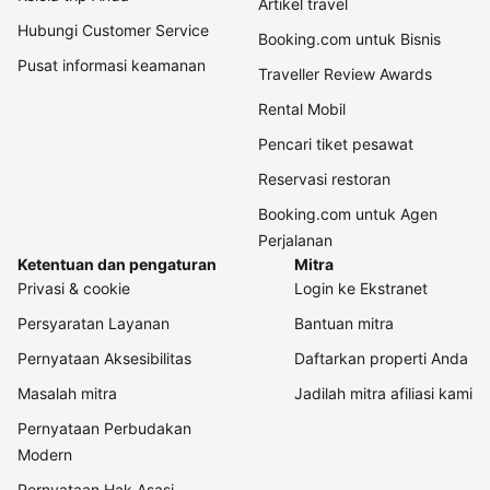
Artikel travel
Hubungi Customer Service
Booking.com untuk Bisnis
Pusat informasi keamanan
Traveller Review Awards
Rental Mobil
Pencari tiket pesawat
Reservasi restoran
Booking.com untuk Agen
Perjalanan
Ketentuan dan pengaturan
Mitra
Privasi & cookie
Login ke Ekstranet
Persyaratan Layanan
Bantuan mitra
Pernyataan Aksesibilitas
Daftarkan properti Anda
Masalah mitra
Jadilah mitra afiliasi kami
Pernyataan Perbudakan
Modern
Pernyataan Hak Asasi