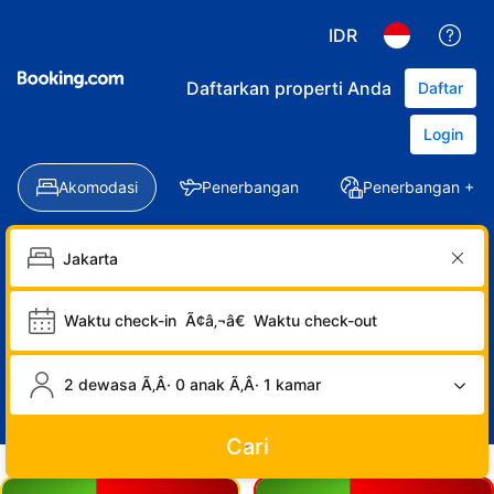
IDR
Daftarkan properti Anda
Daftar
Login
Akomodasi
Penerbangan
Penerbangan + Ho
Waktu check-in
Ã¢â‚¬â€
Waktu check-out
2 dewasa Ã‚Â· 0 anak Ã‚Â· 1 kamar
Cari