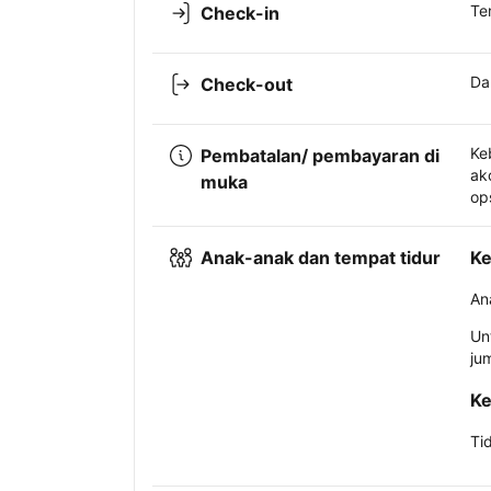
Te
Check-in
Da
Check-out
Ke
Pembatalan/ pembayaran di
ak
muka
op
Anak-anak dan tempat tidur
Ke
An
Un
ju
Ke
Ti