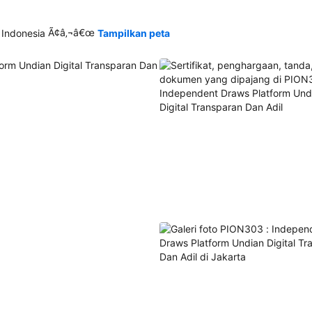
Ã¢â‚¬â€œ
 Indonesia
Tampilkan peta