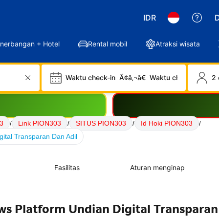
IDR
D
nerbangan + Hotel
Rental mobil
Atraksi wisata
Waktu check-in
Ã¢â‚¬â€
Waktu check-out
2 
3
/
Link PION303
/
SITUS PION303
/
Id Hoki PION303
/
ital Transparan Dan Adil
Fasilitas
Aturan menginap
s Platform Undian Digital Transpara