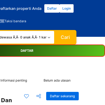
aftarkan properti Anda
Daftar
Login
Taksi bandara
Cari
dewasa Ã‚Â· 0 anak Ã‚Â· 1 kamar
DAFTAR
Informasi penting
Belum ada ulasan
Daftar sekarang
n Dan