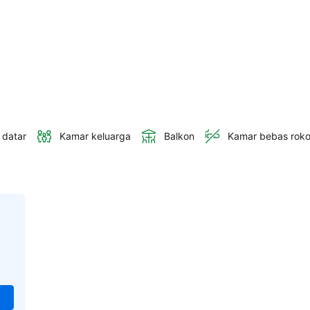
 datar
Kamar keluarga
Balkon
Kamar bebas rok