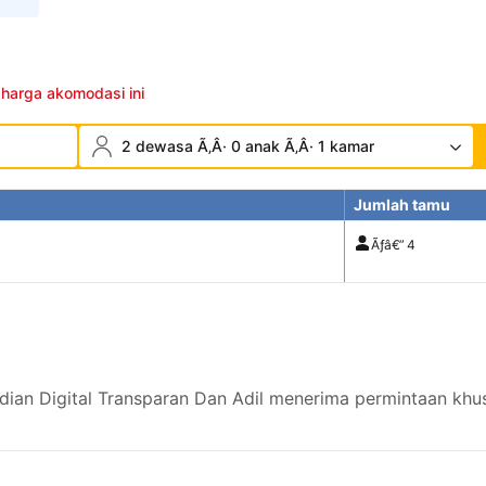
 harga akomodasi ini
2 dewasa Ã‚Â· 0 anak Ã‚Â· 1 kamar
Jumlah tamu
Ãƒâ€”
4
ian Digital Transparan Dan Adil menerima permintaan khus