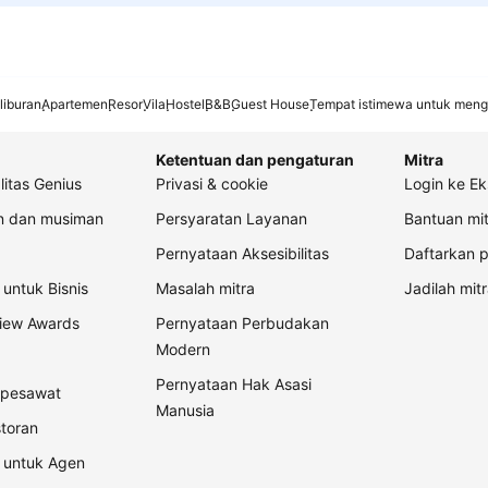
liburan
Apartemen
Resor
Vila
Hostel
B&B
Guest House
Tempat istimewa untuk meng
Ketentuan dan pengaturan
Mitra
litas Genius
Privasi & cookie
Login ke Ek
an dan musiman
Persyaratan Layanan
Bantuan mit
Pernyataan Aksesibilitas
Daftarkan p
untuk Bisnis
Masalah mitra
Jadilah mitr
view Awards
Pernyataan Perbudakan
Modern
Pernyataan Hak Asasi
t pesawat
Manusia
storan
 untuk Agen