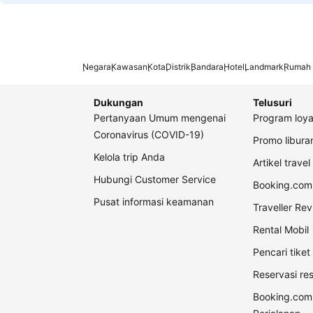
Negara
Kawasan
Kota
Distrik
Bandara
Hotel
Landmark
Rumah 
Dukungan
Telusuri
Pertanyaan Umum mengenai
Program loya
Coronavirus (COVID-19)
Promo libur
Kelola trip Anda
Artikel travel
Hubungi Customer Service
Booking.com 
Pusat informasi keamanan
Traveller Re
Rental Mobil
Pencari tike
Reservasi re
Booking.com