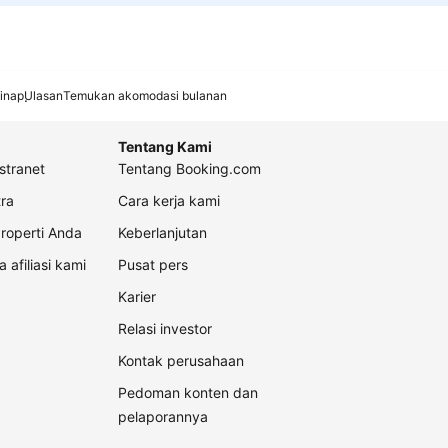
inap
Ulasan
Temukan akomodasi bulanan
Tentang Kami
stranet
Tentang Booking.com
ra
Cara kerja kami
roperti Anda
Keberlanjutan
a afiliasi kami
Pusat pers
Karier
Relasi investor
Kontak perusahaan
Pedoman konten dan
pelaporannya