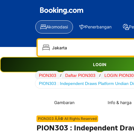
Akomodasi
Penerbangan
Pe
LOGIN
PION303
/
Daftar PION303
/
LOGIN PION30
PION303 : Independent Draws Platform Undian Dig
Gambaran
Info & harga
PION303 Ã‚Â© All Rights Reserved
PION303 : Independent Draw