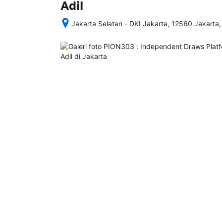
Adil
Jakarta Selatan - DKI Jakarta, 12560 Jakarta,
Setelah 
memesan, 
semua 
rincian 
akomodasi 
termasuk 
nomor 
telepon 
dan 
alamat 
akan 
disertakan 
dalam 
konfirmasi 
pemesanan 
dan 
akun 
Anda.