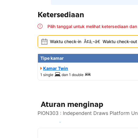
Ketersediaan
Pilih tanggal untuk melihat ketersediaan dan
Waktu check-in
Ã¢â‚¬â€
Waktu check-out
Tipe kamar
Kamar Twin
1 single
dan
1 double
Aturan menginap
PION303 : Independent Draws Platform Und
Lihat ketersediaan