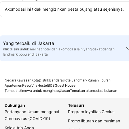
Akomodasi ini tidak mengizinkan pesta bujang atau sejenisnya.
Yang terbaik di Jakarta
Klik di sini untuk melihat hotel dan akomodasi lain yang dekat dengan
landmark populer di Jakarta
Negara
Kawasan
Kota
Distrik
Bandara
Hotel
Landmark
Rumah liburan
Apartemen
Resor
Vila
Hostel
B&B
Guest House
Tempat istimewa untuk menginap
Ulasan
Temukan akomodasi bulanan
Dukungan
Telusuri
Pertanyaan Umum mengenai
Program loyalitas Genius
Coronavirus (COVID-19)
Promo liburan dan musiman
Kelola trip Anda