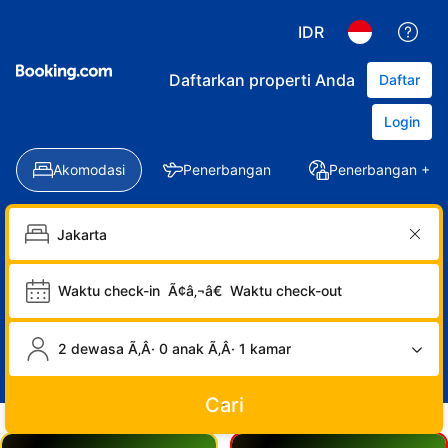
IDR
Daftarkan properti Anda
Daftar
Login
Akomodasi
Penerbangan
Penerbangan + Ho
Waktu check-in
Ã¢â‚¬â€
Waktu check-out
2 dewasa Ã‚Â· 0 anak Ã‚Â· 1 kamar
Cari