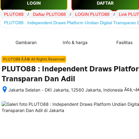
LOGIN
DAFTAR
PLUTO88
/
Daftar PLUTO88
/
LOGIN PLUTO88
/
Link PLU
PLUTO88 : Independent Draws Platform Undian Digital Transparan D
Gambaran
Info & harga
Fasilitas
PLUTO88 Ã‚Â© All Rights Reserved
PLUTO88 : Independent Draws Platfor
Transparan Dan Adil
Ã¢â‚¬
Jakarta Selatan - DKI Jakarta, 12560 Jakarta, Indonesia
Setelah 
memesan, 
semua 
rincian 
akomodasi 
termasuk 
nomor 