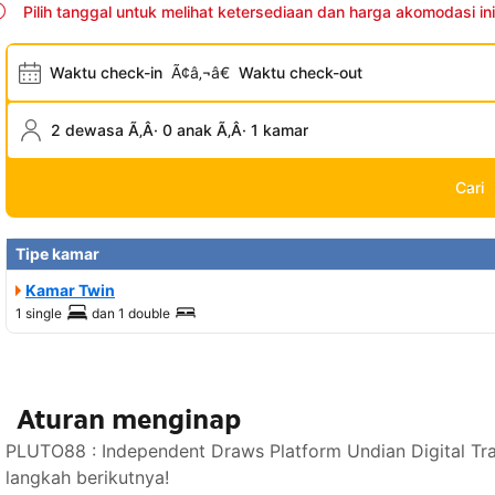
Pilih tanggal untuk melihat ketersediaan dan harga akomodasi ini
Waktu check-in
Ã¢â‚¬â€
Waktu check-out
2 dewasa Ã‚Â· 0 anak Ã‚Â· 1 kamar
Cari
Tipe kamar
Kamar Twin
1 single
dan
1 double
Aturan menginap
PLUTO88 : Independent Draws Platform Undian Digital Tr
langkah berikutnya!