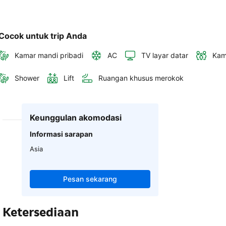
Cocok untuk trip Anda
Kamar mandi pribadi
AC
TV layar datar
Kam
Shower
Lift
Ruangan khusus merokok
Keunggulan akomodasi
Informasi sarapan
Asia
Pesan sekarang
Ketersediaan