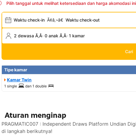
Pilih tanggal untuk melihat ketersediaan dan harga akomodasi ini
Waktu check-in
Ã¢â‚¬â€
Waktu check-out
2 dewasa Ã‚Â· 0 anak Ã‚Â· 1 kamar
Cari
Tipe kamar
Kamar Twin
1 single
dan
1 double
Aturan menginap
PRAGMATIC007 : Independent Draws Platform Undian Digi
di langkah berikutnya!