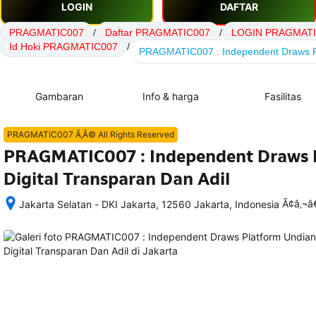
LOGIN
DAFTAR
PRAGMATIC007
/
Daftar PRAGMATIC007
/
LOGIN PRAGMATI
Id Hoki PRAGMATIC007
/
PRAGMATIC007 : Independent Draws Pla
Gambaran
Info & harga
Fasilitas
PRAGMATIC007 Ã‚Â© All Rights Reserved
PRAGMATIC007 : Independent Draws 
Digital Transparan Dan Adil
Ã¢â‚¬
Jakarta Selatan - DKI Jakarta, 12560 Jakarta, Indonesia
Setelah 
memesan, 
semua 
rincian 
akomodasi 
termasuk 
nomor 