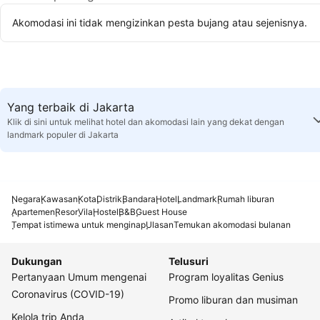
Akomodasi ini tidak mengizinkan pesta bujang atau sejenisnya.
Yang terbaik di Jakarta
Klik di sini untuk melihat hotel dan akomodasi lain yang dekat dengan
landmark populer di Jakarta
Negara
Kawasan
Kota
Distrik
Bandara
Hotel
Landmark
Rumah liburan
Apartemen
Resor
Vila
Hostel
B&B
Guest House
Tempat istimewa untuk menginap
Ulasan
Temukan akomodasi bulanan
Dukungan
Telusuri
Pertanyaan Umum mengenai
Program loyalitas Genius
Coronavirus (COVID-19)
Promo liburan dan musiman
Kelola trip Anda