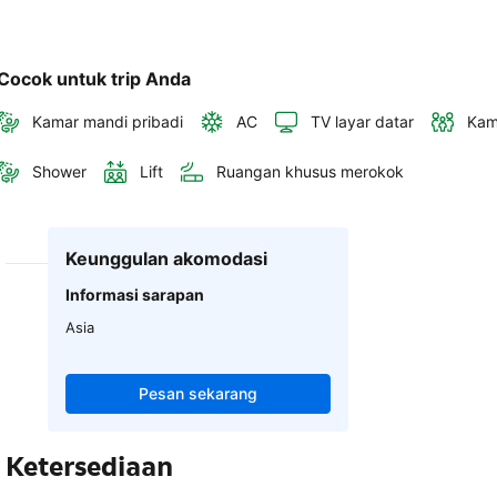
Cocok untuk trip Anda
Kamar mandi pribadi
AC
TV layar datar
Kam
Shower
Lift
Ruangan khusus merokok
Keunggulan akomodasi
Informasi sarapan
Asia
Pesan sekarang
Ketersediaan