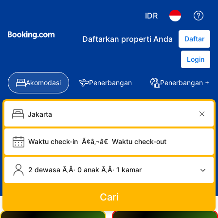
IDR
Daftarkan properti Anda
Daftar
Login
Akomodasi
Penerbangan
Penerbangan + Ho
Waktu check-in
Ã¢â‚¬â€
Waktu check-out
2 dewasa Ã‚Â· 0 anak Ã‚Â· 1 kamar
Cari