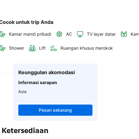
Cocok untuk trip Anda
Kamar mandi pribadi
AC
TV layar datar
Kam
Shower
Lift
Ruangan khusus merokok
Keunggulan akomodasi
Informasi sarapan
Asia
Pesan sekarang
Ketersediaan