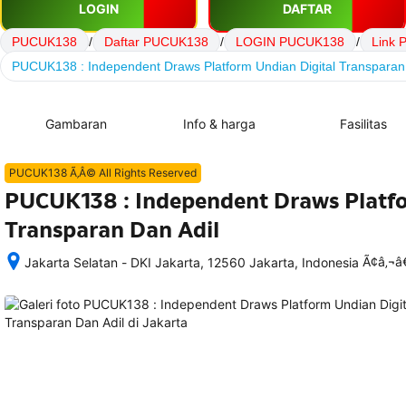
LOGIN
DAFTAR
PUCUK138
/
Daftar PUCUK138
/
LOGIN PUCUK138
/
Link
PUCUK138 : Independent Draws Platform Undian Digital Transparan
Gambaran
Info & harga
Fasilitas
PUCUK138 Ã‚Â© All Rights Reserved
PUCUK138 : Independent Draws Platfo
Transparan Dan Adil
Ã¢â‚¬
Jakarta Selatan - DKI Jakarta, 12560 Jakarta, Indonesia
Setelah 
memesan, 
semua 
rincian 
akomodasi 
termasuk 
nomor 