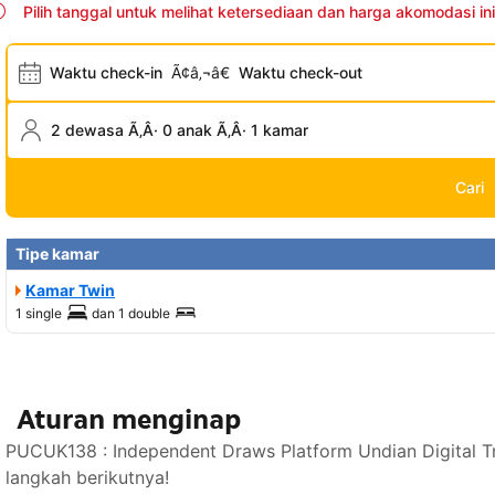
Pilih tanggal untuk melihat ketersediaan dan harga akomodasi ini
Waktu check-in
Ã¢â‚¬â€
Waktu check-out
2 dewasa Ã‚Â· 0 anak Ã‚Â· 1 kamar
Cari
Tipe kamar
Kamar Twin
1 single
dan
1 double
Aturan menginap
PUCUK138 : Independent Draws Platform Undian Digital T
langkah berikutnya!