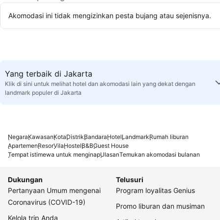
Akomodasi ini tidak mengizinkan pesta bujang atau sejenisnya.
Yang terbaik di Jakarta
Klik di sini untuk melihat hotel dan akomodasi lain yang dekat dengan
landmark populer di Jakarta
Negara
Kawasan
Kota
Distrik
Bandara
Hotel
Landmark
Rumah liburan
Apartemen
Resor
Vila
Hostel
B&B
Guest House
Tempat istimewa untuk menginap
Ulasan
Temukan akomodasi bulanan
Dukungan
Telusuri
Pertanyaan Umum mengenai
Program loyalitas Genius
Coronavirus (COVID-19)
Promo liburan dan musiman
Kelola trip Anda