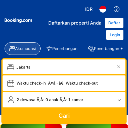
IDR
Daftarkan properti Anda
Daftar
Login
Akomodasi
Penerbangan
Penerbangan + Ho
Waktu check-in
Ã¢â‚¬â€
Waktu check-out
2 dewasa Ã‚Â· 0 anak Ã‚Â· 1 kamar
Cari