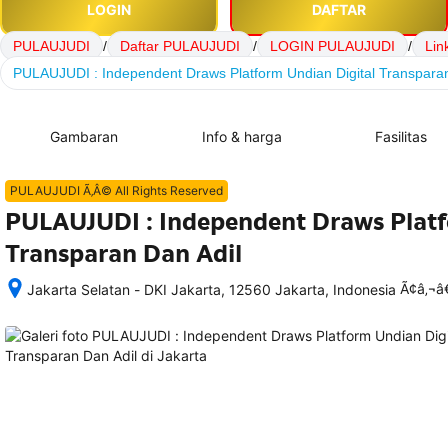
LOGIN
DAFTAR
PULAUJUDI
/
Daftar PULAUJUDI
/
LOGIN PULAUJUDI
/
Lin
PULAUJUDI : Independent Draws Platform Undian Digital Transparan
Gambaran
Info & harga
Fasilitas
PULAUJUDI Ã‚Â© All Rights Reserved
PULAUJUDI : Independent Draws Platf
Transparan Dan Adil
Ã¢â‚¬
Jakarta Selatan - DKI Jakarta, 12560 Jakarta, Indonesia
Setelah 
memesan, 
semua 
rincian 
akomodasi 
termasuk 
nomor 