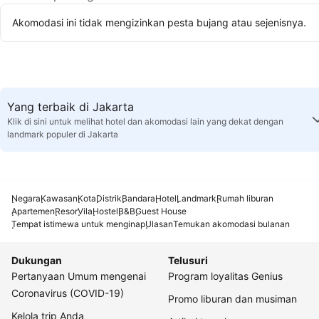
Akomodasi ini tidak mengizinkan pesta bujang atau sejenisnya.
Yang terbaik di Jakarta
Klik di sini untuk melihat hotel dan akomodasi lain yang dekat dengan
landmark populer di Jakarta
Negara
Kawasan
Kota
Distrik
Bandara
Hotel
Landmark
Rumah liburan
Apartemen
Resor
Vila
Hostel
B&B
Guest House
Tempat istimewa untuk menginap
Ulasan
Temukan akomodasi bulanan
Dukungan
Telusuri
Pertanyaan Umum mengenai
Program loyalitas Genius
Coronavirus (COVID-19)
Promo liburan dan musiman
Kelola trip Anda