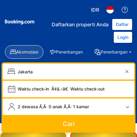
IDR
Daftarkan properti Anda
Daftar
Login
Akomodasi
Penerbangan
Penerbangan + Ho
Waktu check-in
Ã¢â‚¬â€
Waktu check-out
2 dewasa Ã‚Â· 0 anak Ã‚Â· 1 kamar
Cari