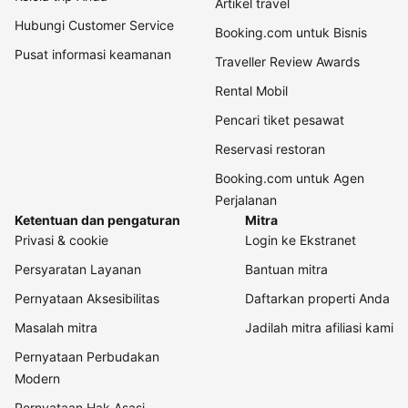
Artikel travel
Hubungi Customer Service
Booking.com untuk Bisnis
Pusat informasi keamanan
Traveller Review Awards
Rental Mobil
Pencari tiket pesawat
Reservasi restoran
Booking.com untuk Agen
Perjalanan
Ketentuan dan pengaturan
Mitra
Privasi & cookie
Login ke Ekstranet
Persyaratan Layanan
Bantuan mitra
Pernyataan Aksesibilitas
Daftarkan properti Anda
Masalah mitra
Jadilah mitra afiliasi kami
Pernyataan Perbudakan
Modern
Pernyataan Hak Asasi