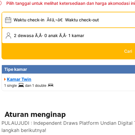
Pilih tanggal untuk melihat ketersediaan dan harga akomodasi ini
Waktu check-in
Ã¢â‚¬â€
Waktu check-out
2 dewasa Ã‚Â· 0 anak Ã‚Â· 1 kamar
Cari
Tipe kamar
Kamar Twin
1 single
dan
1 double
Aturan menginap
PULAUJUDI : Independent Draws Platform Undian Digital 
langkah berikutnya!