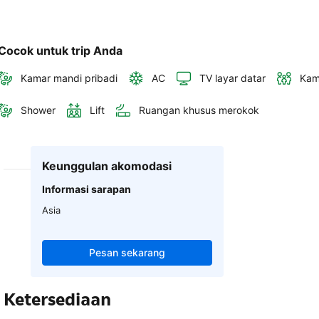
Cocok untuk trip Anda
Kamar mandi pribadi
AC
TV layar datar
Kam
Shower
Lift
Ruangan khusus merokok
Keunggulan akomodasi
Informasi sarapan
Asia
Pesan sekarang
Ketersediaan