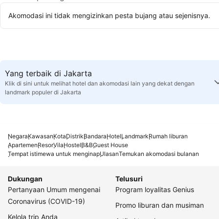
Akomodasi ini tidak mengizinkan pesta bujang atau sejenisnya.
Yang terbaik di Jakarta
Klik di sini untuk melihat hotel dan akomodasi lain yang dekat dengan
landmark populer di Jakarta
Negara
Kawasan
Kota
Distrik
Bandara
Hotel
Landmark
Rumah liburan
Apartemen
Resor
Vila
Hostel
B&B
Guest House
Tempat istimewa untuk menginap
Ulasan
Temukan akomodasi bulanan
Dukungan
Telusuri
Pertanyaan Umum mengenai
Program loyalitas Genius
Coronavirus (COVID-19)
Promo liburan dan musiman
Kelola trip Anda