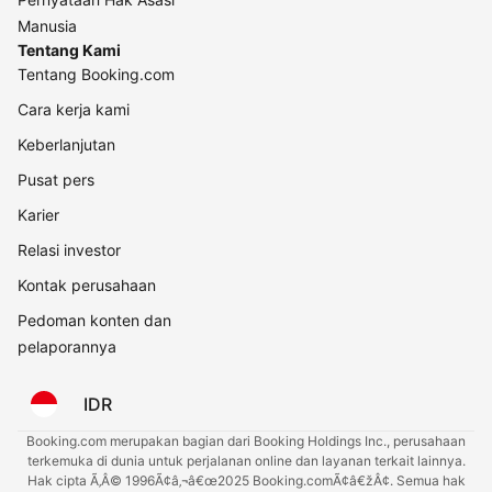
Manusia
Tentang Kami
Tentang Booking.com
Cara kerja kami
Keberlanjutan
Pusat pers
Karier
Relasi investor
Kontak perusahaan
Pedoman konten dan
pelaporannya
IDR
Booking.com merupakan bagian dari Booking Holdings Inc., perusahaan
terkemuka di dunia untuk perjalanan online dan layanan terkait lainnya.
Hak cipta Ã‚Â© 1996Ã¢â‚¬â€œ2025 Booking.comÃ¢â€žÂ¢. Semua hak