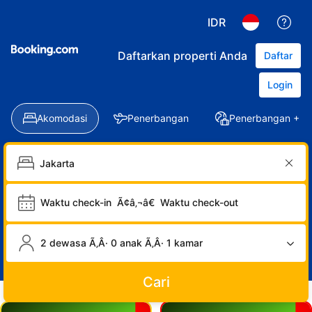
IDR
Daftarkan properti Anda
Daftar
Login
Akomodasi
Penerbangan
Penerbangan + Ho
Waktu check-in
Ã¢â‚¬â€
Waktu check-out
2 dewasa Ã‚Â· 0 anak Ã‚Â· 1 kamar
Cari