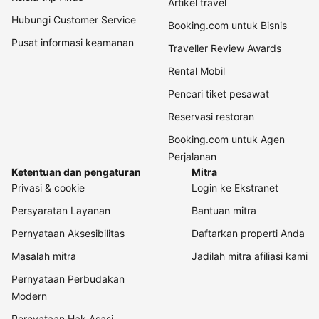
Artikel travel
Hubungi Customer Service
Booking.com untuk Bisnis
Pusat informasi keamanan
Traveller Review Awards
Rental Mobil
Pencari tiket pesawat
Reservasi restoran
Booking.com untuk Agen
Perjalanan
Ketentuan dan pengaturan
Mitra
Privasi & cookie
Login ke Ekstranet
Persyaratan Layanan
Bantuan mitra
Pernyataan Aksesibilitas
Daftarkan properti Anda
Masalah mitra
Jadilah mitra afiliasi kami
Pernyataan Perbudakan
Modern
Pernyataan Hak Asasi