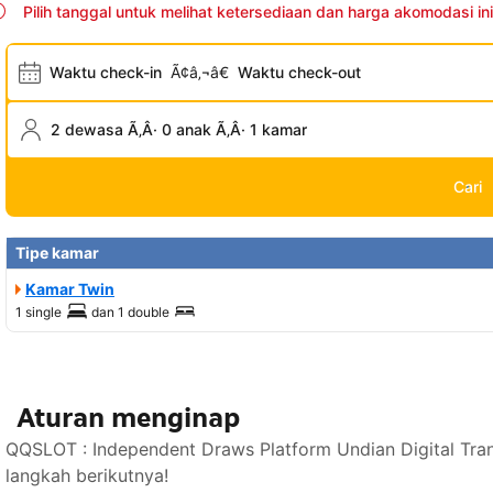
Pilih tanggal untuk melihat ketersediaan dan harga akomodasi ini
Waktu check-in
Ã¢â‚¬â€
Waktu check-out
2 dewasa Ã‚Â· 0 anak Ã‚Â· 1 kamar
Cari
Tipe kamar
Kamar Twin
1 single
dan
1 double
Aturan menginap
QQSLOT : Independent Draws Platform Undian Digital Tra
langkah berikutnya!