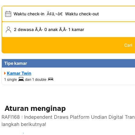
Waktu check-in
Ã¢â‚¬â€
Waktu check-out
2 dewasa Ã‚Â· 0 anak Ã‚Â· 1 kamar
Cari
Tipe kamar
Kamar Twin
1 single
dan
1 double
Aturan menginap
RAFI168 : Independent Draws Platform Undian Digital Tra
langkah berikutnya!
Lihat ketersediaan