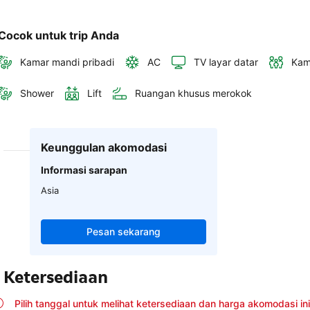
Cocok untuk trip Anda
Kamar mandi pribadi
AC
TV layar datar
Kam
Shower
Lift
Ruangan khusus merokok
Keunggulan akomodasi
Informasi sarapan
Asia
Pesan sekarang
Ketersediaan
Pilih tanggal untuk melihat ketersediaan dan harga akomodasi ini