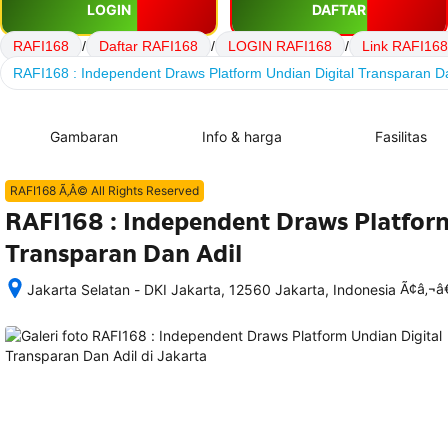
LOGIN
DAFTAR
RAFI168
/
Daftar RAFI168
/
LOGIN RAFI168
/
Link RAFI168
RAFI168 : Independent Draws Platform Undian Digital Transparan Da
Gambaran
Info & harga
Fasilitas
RAFI168 Ã‚Â© All Rights Reserved
RAFI168 : Independent Draws Platform
Transparan Dan Adil
Ã¢â‚¬
Jakarta Selatan - DKI Jakarta, 12560 Jakarta, Indonesia
Setelah 
memesan, 
semua 
rincian 
akomodasi 
termasuk 
nomor 