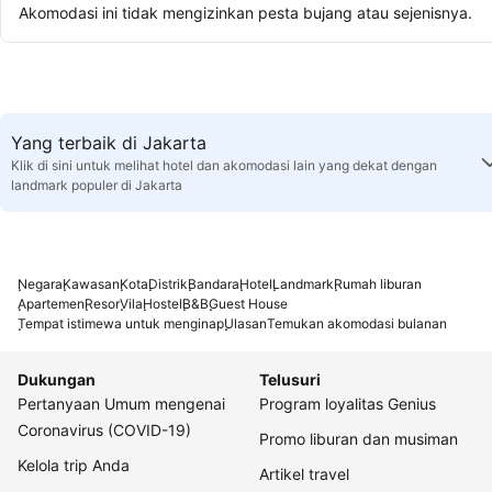
Akomodasi ini tidak mengizinkan pesta bujang atau sejenisnya.
Yang terbaik di Jakarta
Klik di sini untuk melihat hotel dan akomodasi lain yang dekat dengan
landmark populer di Jakarta
Negara
Kawasan
Kota
Distrik
Bandara
Hotel
Landmark
Rumah liburan
Apartemen
Resor
Vila
Hostel
B&B
Guest House
Tempat istimewa untuk menginap
Ulasan
Temukan akomodasi bulanan
Dukungan
Telusuri
Pertanyaan Umum mengenai
Program loyalitas Genius
Coronavirus (COVID-19)
Promo liburan dan musiman
Kelola trip Anda
Artikel travel