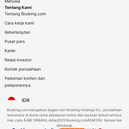
Manusia
Tentang Kami
Tentang Booking.com
Cara kerja kami
Keberlanjutan
Pusat pers
Karier
Relasi investor
Kontak perusahaan
Pedoman konten dan
pelaporannya
IDR
Booking.com merupakan bagian dari Booking Holdings Inc., perusahaan
terkemuka di dunia untuk perjalanan online dan layanan terkait lainnya.
Hak cipta Ã‚Â© 1996Ã¢â‚¬â€œ2025 Booking.comÃ¢â€žÂ¢. Semua hak
dilindungi.