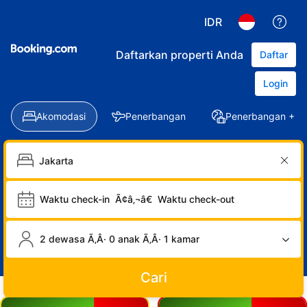
IDR
Daftarkan properti Anda
Daftar
Login
Akomodasi
Penerbangan
Penerbangan + Ho
Waktu check-in
Ã¢â‚¬â€
Waktu check-out
2 dewasa Ã‚Â· 0 anak Ã‚Â· 1 kamar
Cari