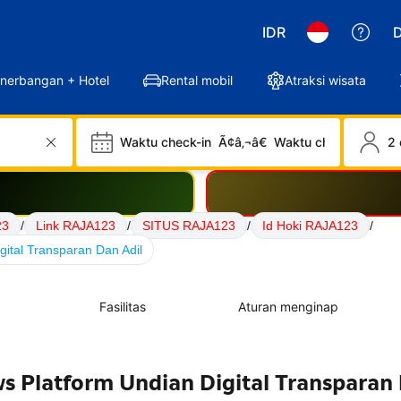
IDR
D
nerbangan + Hotel
Rental mobil
Atraksi wisata
Waktu check-in
Ã¢â‚¬â€
Waktu check-out
2 
23
/
Link RAJA123
/
SITUS RAJA123
/
Id Hoki RAJA123
/
ital Transparan Dan Adil
Fasilitas
Aturan menginap
s Platform Undian Digital Transparan