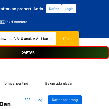
aftarkan properti Anda
Daftar
Login
Taksi bandara
Cari
dewasa Ã‚Â· 0 anak Ã‚Â· 1 kamar
DAFTAR
Informasi penting
Belum ada ulasan
Daftar sekarang
 Dan