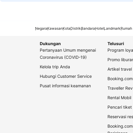
Negara
Kawasan
Kota
Distrik
Bandara
Hotel
Landmark
Rumah 
Dukungan
Telusuri
Pertanyaan Umum mengenai
Program loya
Coronavirus (COVID-19)
Promo libur
Kelola trip Anda
Artikel travel
Hubungi Customer Service
Booking.com 
Pusat informasi keamanan
Traveller Re
Rental Mobil
Pencari tike
Reservasi re
Booking.com