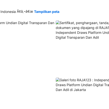
Ã¢â‚¬â€œ
 Indonesia
Tampilkan peta