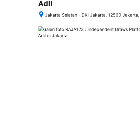
Adil
Jakarta Selatan - DKI Jakarta, 12560 Jakarta,
Setelah 
memesan, 
semua 
rincian 
akomodasi 
termasuk 
nomor 
telepon 
dan 
alamat 
akan 
disertakan 
dalam 
konfirmasi 
pemesanan 
dan 
akun 
Anda.