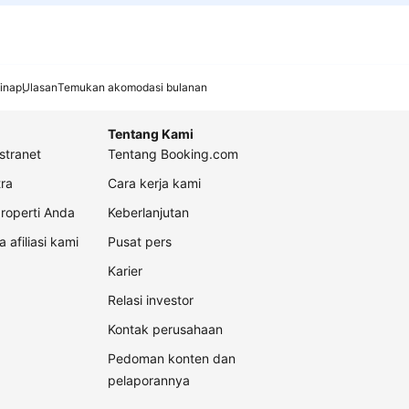
inap
Ulasan
Temukan akomodasi bulanan
Tentang Kami
stranet
Tentang Booking.com
ra
Cara kerja kami
roperti Anda
Keberlanjutan
a afiliasi kami
Pusat pers
Karier
Relasi investor
Kontak perusahaan
Pedoman konten dan
pelaporannya