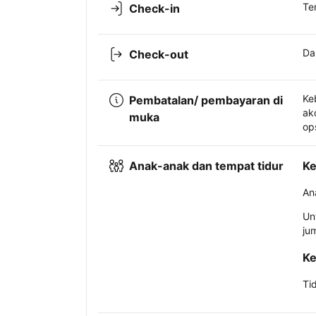
Te
Check-in
Da
Check-out
Ke
Pembatalan/ pembayaran di
ak
muka
op
Anak-anak dan tempat tidur
Ke
An
Un
ju
Ke
Ti