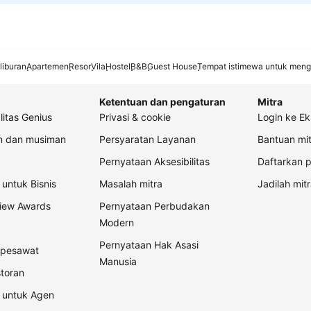
liburan
Apartemen
Resor
Vila
Hostel
B&B
Guest House
Tempat istimewa untuk meng
Ketentuan dan pengaturan
Mitra
litas Genius
Privasi & cookie
Login ke Ek
an dan musiman
Persyaratan Layanan
Bantuan mit
Pernyataan Aksesibilitas
Daftarkan p
untuk Bisnis
Masalah mitra
Jadilah mitr
view Awards
Pernyataan Perbudakan
Modern
Pernyataan Hak Asasi
t pesawat
Manusia
storan
 untuk Agen