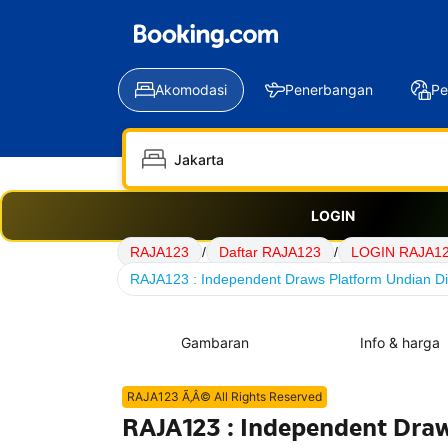
Akomodasi
Penerbangan
Pe
LOGIN
RAJA123
/
Daftar RAJA123
/
LOGIN RAJA1
RAJA123 : Independent Draws Platform Undian Dig
Gambaran
Info & harga
RAJA123 Ã‚Â© All Rights Reserved
RAJA123 : Independent Draw