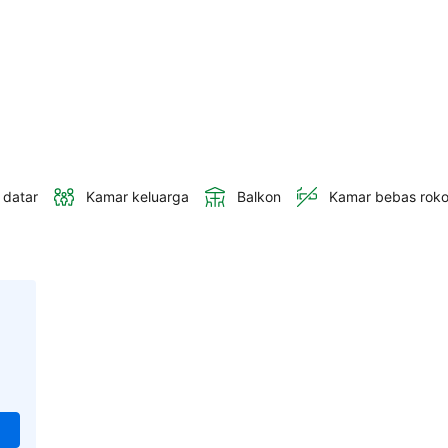
 datar
Kamar keluarga
Balkon
Kamar bebas rok