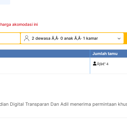
 harga akomodasi ini
2 dewasa Ã‚Â· 0 anak Ã‚Â· 1 kamar
Jumlah tamu
Ãƒâ€”
4
ian Digital Transparan Dan Adil menerima permintaan khus