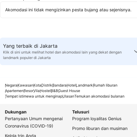
Akomodasi ini tidak mengizinkan pesta bujang atau sejenisnya.
Yang terbaik di Jakarta
Klik di sini untuk melihat hotel dan akomodasi lain yang dekat dengan
landmark populer di Jakarta
Negara
Kawasan
Kota
Distrik
Bandara
Hotel
Landmark
Rumah liburan
Apartemen
Resor
Vila
Hostel
B&B
Guest House
Tempat istimewa untuk menginap
Ulasan
Temukan akomodasi bulanan
Dukungan
Telusuri
Pertanyaan Umum mengenai
Program loyalitas Genius
Coronavirus (COVID-19)
Promo liburan dan musiman
Kelola trip Anda