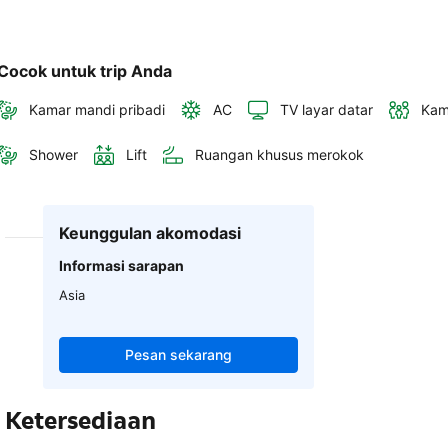
Cocok untuk trip Anda
Kamar mandi pribadi
AC
TV layar datar
Kam
Shower
Lift
Ruangan khusus merokok
Keunggulan akomodasi
Informasi sarapan
Asia
Pesan sekarang
Ketersediaan