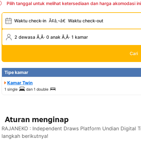
Pilih tanggal untuk melihat ketersediaan dan harga akomodasi ini
Waktu check-in
Ã¢â‚¬â€
Waktu check-out
2 dewasa Ã‚Â· 0 anak Ã‚Â· 1 kamar
Cari
Tipe kamar
Kamar Twin
1 single
dan
1 double
Aturan menginap
RAJANEKO : Independent Draws Platform Undian Digital T
langkah berikutnya!