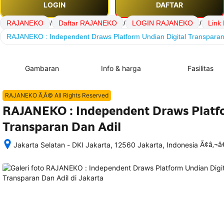
LOGIN
DAFTAR
RAJANEKO
/
Daftar RAJANEKO
/
LOGIN RAJANEKO
/
Link
RAJANEKO : Independent Draws Platform Undian Digital Transparan
Gambaran
Info & harga
Fasilitas
RAJANEKO Ã‚Â© All Rights Reserved
RAJANEKO : Independent Draws Platfo
Transparan Dan Adil
Ã¢â‚¬
Jakarta Selatan - DKI Jakarta, 12560 Jakarta, Indonesia
Setelah 
memesan, 
semua 
rincian 
akomodasi 
termasuk 
nomor 