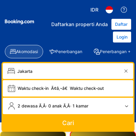
IDR
Daftarkan properti Anda
Daftar
Login
Akomodasi
Penerbangan
Penerbangan + Ho
Waktu check-in
Ã¢â‚¬â€
Waktu check-out
2 dewasa Ã‚Â· 0 anak Ã‚Â· 1 kamar
Cari