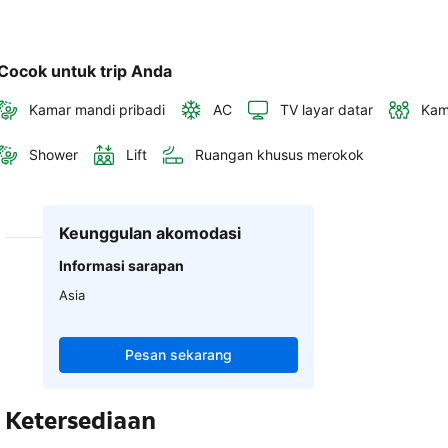
Cocok untuk trip Anda
Kamar mandi pribadi
AC
TV layar datar
Kam
Shower
Lift
Ruangan khusus merokok
Keunggulan akomodasi
Informasi sarapan
Asia
Pesan sekarang
Ketersediaan