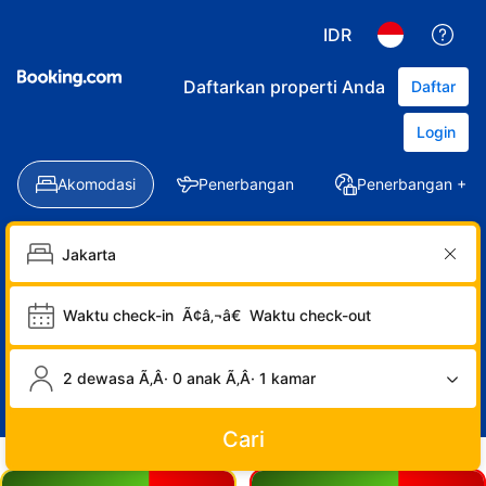
IDR
Daftarkan properti Anda
Daftar
Login
Akomodasi
Penerbangan
Penerbangan + Ho
Waktu check-in
Ã¢â‚¬â€
Waktu check-out
2 dewasa Ã‚Â· 0 anak Ã‚Â· 1 kamar
Cari