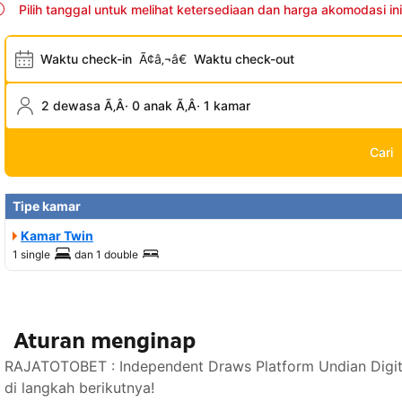
Pilih tanggal untuk melihat ketersediaan dan harga akomodasi ini
Waktu check-in
Ã¢â‚¬â€
Waktu check-out
2 dewasa Ã‚Â· 0 anak Ã‚Â· 1 kamar
Cari
Tipe kamar
Kamar Twin
1 single
dan
1 double
Aturan menginap
RAJATOTOBET : Independent Draws Platform Undian Digit
di langkah berikutnya!