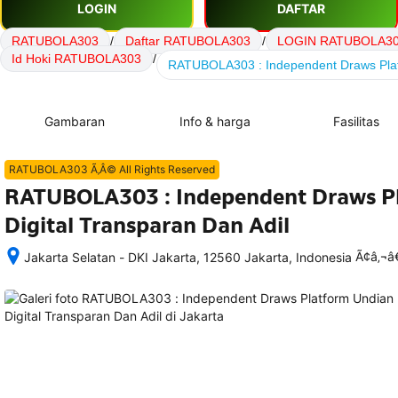
LOGIN
DAFTAR
RATUBOLA303
/
Daftar RATUBOLA303
/
LOGIN RATUBOLA3
Id Hoki RATUBOLA303
/
RATUBOLA303 : Independent Draws Platf
Gambaran
Info & harga
Fasilitas
RATUBOLA303 Ã‚Â© All Rights Reserved
RATUBOLA303 : Independent Draws P
Digital Transparan Dan Adil
Ã¢â‚¬
Jakarta Selatan - DKI Jakarta, 12560 Jakarta, Indonesia
Setelah 
memesan, 
semua 
rincian 
akomodasi 
termasuk 
nomor 