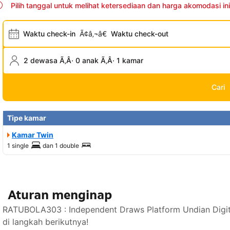
Pilih tanggal untuk melihat ketersediaan dan harga akomodasi ini
Waktu check-in
Ã¢â‚¬â€
Waktu check-out
2 dewasa Ã‚Â· 0 anak Ã‚Â· 1 kamar
Cari
Tipe kamar
Kamar Twin
1 single
dan
1 double
Aturan menginap
RATUBOLA303 : Independent Draws Platform Undian Digit
di langkah berikutnya!