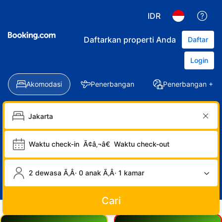
IDR
Daftarkan properti Anda
Daftar
Login
Akomodasi
Penerbangan
Penerbangan + Ho
Waktu check-in
Ã¢â‚¬â€
Waktu check-out
2 dewasa Ã‚Â· 0 anak Ã‚Â· 1 kamar
Cari