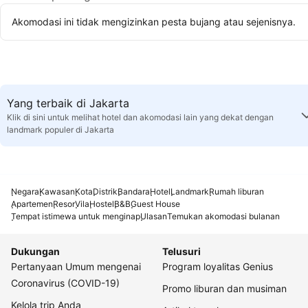
Akomodasi ini tidak mengizinkan pesta bujang atau sejenisnya.
Yang terbaik di Jakarta
Klik di sini untuk melihat hotel dan akomodasi lain yang dekat dengan
landmark populer di Jakarta
Negara
Kawasan
Kota
Distrik
Bandara
Hotel
Landmark
Rumah liburan
Apartemen
Resor
Vila
Hostel
B&B
Guest House
Tempat istimewa untuk menginap
Ulasan
Temukan akomodasi bulanan
Dukungan
Telusuri
Pertanyaan Umum mengenai
Program loyalitas Genius
Coronavirus (COVID-19)
Promo liburan dan musiman
Kelola trip Anda