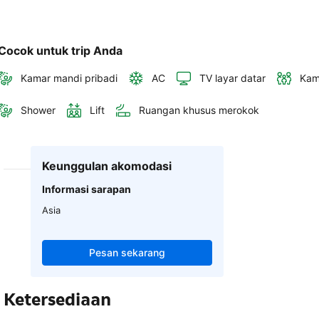
Cocok untuk trip Anda
Kamar mandi pribadi
AC
TV layar datar
Kam
Shower
Lift
Ruangan khusus merokok
Keunggulan akomodasi
Informasi sarapan
Asia
Pesan sekarang
Ketersediaan