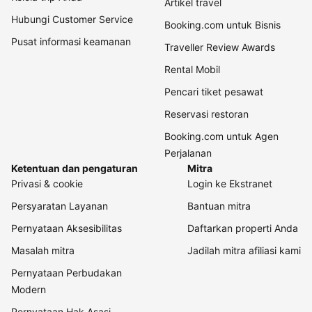
Artikel travel
Hubungi Customer Service
Booking.com untuk Bisnis
Pusat informasi keamanan
Traveller Review Awards
Rental Mobil
Pencari tiket pesawat
Reservasi restoran
Booking.com untuk Agen
Perjalanan
Ketentuan dan pengaturan
Mitra
Privasi & cookie
Login ke Ekstranet
Persyaratan Layanan
Bantuan mitra
Pernyataan Aksesibilitas
Daftarkan properti Anda
Masalah mitra
Jadilah mitra afiliasi kami
Pernyataan Perbudakan
Modern
Pernyataan Hak Asasi