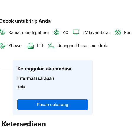
Cocok untuk trip Anda
Kamar mandi pribadi
AC
TV layar datar
Kam
Shower
Lift
Ruangan khusus merokok
Keunggulan akomodasi
Informasi sarapan
Asia
Pesan sekarang
Ketersediaan