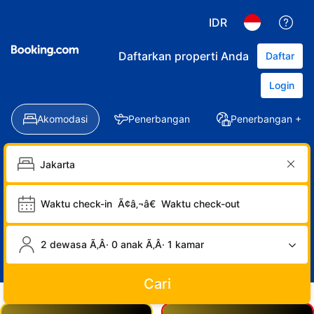
IDR
Daftarkan properti Anda
Daftar
Login
Akomodasi
Penerbangan
Penerbangan + Ho
Waktu check-in
Ã¢â‚¬â€
Waktu check-out
2 dewasa Ã‚Â· 0 anak Ã‚Â· 1 kamar
Cari