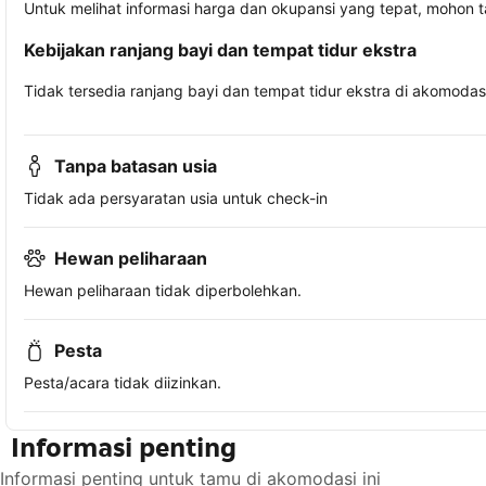
Untuk melihat informasi harga dan okupansi yang tepat, mohon 
Kebijakan ranjang bayi dan tempat tidur ekstra
Tidak tersedia ranjang bayi dan tempat tidur ekstra di akomodasi 
Tanpa batasan usia
Tidak ada persyaratan usia untuk check-in
Hewan peliharaan
Hewan peliharaan tidak diperbolehkan.
Pesta
Pesta/acara tidak diizinkan.
Informasi penting
Informasi penting untuk tamu di akomodasi ini