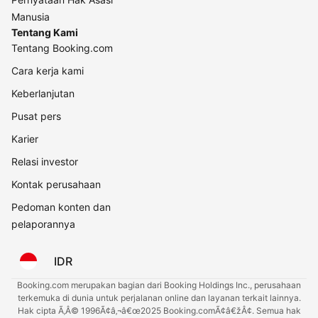
Manusia
Tentang Kami
Tentang Booking.com
Cara kerja kami
Keberlanjutan
Pusat pers
Karier
Relasi investor
Kontak perusahaan
Pedoman konten dan
pelaporannya
IDR
Booking.com merupakan bagian dari Booking Holdings Inc., perusahaan
terkemuka di dunia untuk perjalanan online dan layanan terkait lainnya.
Hak cipta Ã‚Â© 1996Ã¢â‚¬â€œ2025 Booking.comÃ¢â€žÂ¢. Semua hak