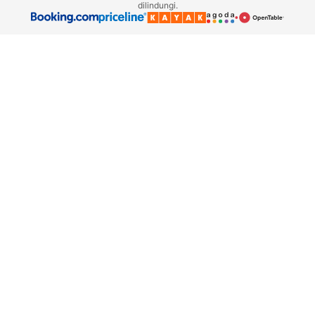
dilindungi.