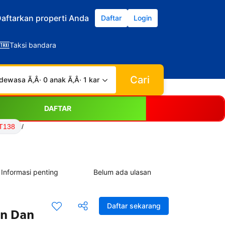
aftarkan properti Anda
Daftar
Login
Taksi bandara
Cari
dewasa Ã‚Â· 0 anak Ã‚Â· 1 kamar
DAFTAR
T138
/
Informasi penting
Belum ada ulasan
Daftar sekarang
an Dan