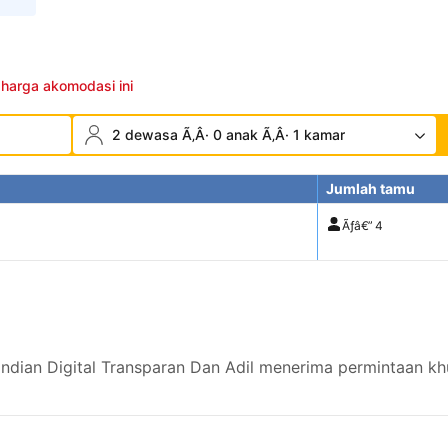
 harga akomodasi ini
2 dewasa Ã‚Â· 0 anak Ã‚Â· 1 kamar
Jumlah tamu
Ãƒâ€”
4
dian Digital Transparan Dan Adil menerima permintaan khu