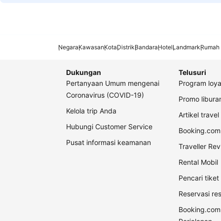
Negara
Kawasan
Kota
Distrik
Bandara
Hotel
Landmark
Rumah 
Dukungan
Telusuri
Pertanyaan Umum mengenai
Program loya
Coronavirus (COVID-19)
Promo libur
Kelola trip Anda
Artikel travel
Hubungi Customer Service
Booking.com 
Pusat informasi keamanan
Traveller Re
Rental Mobil
Pencari tike
Reservasi re
Booking.com