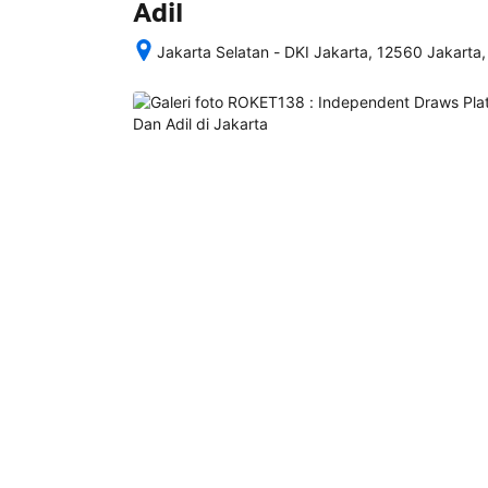
Adil
Jakarta Selatan - DKI Jakarta, 12560 Jakarta,
Setelah 
memesan, 
semua 
rincian 
akomodasi 
termasuk 
nomor 
telepon 
dan 
alamat 
akan 
disertakan 
dalam 
konfirmasi 
pemesanan 
dan 
akun 
Anda.