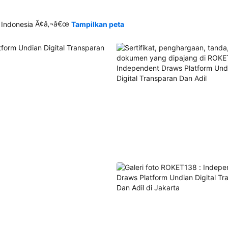
Ã¢â‚¬â€œ
 Indonesia
Tampilkan peta