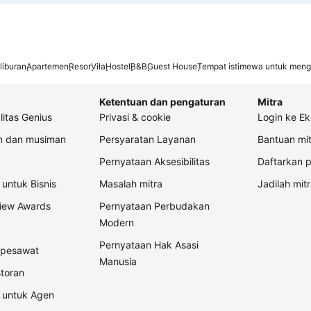
liburan
Apartemen
Resor
Vila
Hostel
B&B
Guest House
Tempat istimewa untuk meng
Ketentuan dan pengaturan
Mitra
litas Genius
Privasi & cookie
Login ke Ek
an dan musiman
Persyaratan Layanan
Bantuan mit
Pernyataan Aksesibilitas
Daftarkan p
untuk Bisnis
Masalah mitra
Jadilah mitr
view Awards
Pernyataan Perbudakan
Modern
Pernyataan Hak Asasi
t pesawat
Manusia
storan
 untuk Agen