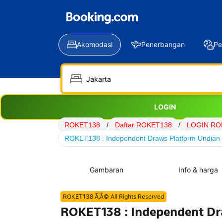
Akomodasi
Penerbangan
Pe
LOGIN
ROKET138
/
Daftar ROKET138
/
LOGIN RO
ROKET138 : Independent Draws Platform Undian D
Gambaran
Info & harga
ROKET138 Ã‚Â© All Rights Reserved
ROKET138 : Independent Dr