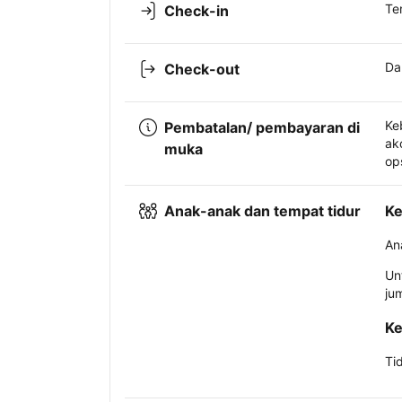
Te
Check-in
Da
Check-out
Ke
Pembatalan/ pembayaran di
ak
muka
op
Anak-anak dan tempat tidur
Ke
An
Un
ju
Ke
Ti