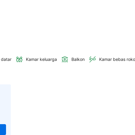
 datar
Kamar keluarga
Balkon
Kamar bebas rok