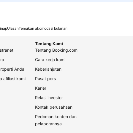
inap
Ulasan
Temukan akomodasi bulanan
Tentang Kami
stranet
Tentang Booking.com
ra
Cara kerja kami
roperti Anda
Keberlanjutan
a afiliasi kami
Pusat pers
Karier
Relasi investor
Kontak perusahaan
Pedoman konten dan
pelaporannya