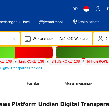
IDR
D
nerbangan + Hotel
Rental mobil
Atraksi wisata
Waktu check-in
Ã¢â‚¬â€
Waktu check-out
2 
KET138
/
Link ROKET138
/
SITUS ROKET138
/
Id Hoki ROKE
igital Transparan Dan Adil
Fasilitas
Aturan menginap
aws Platform Undian Digital Transpar