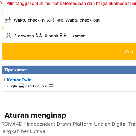
Pilih tanggal untuk melihat ketersediaan dan harga akomodasi ini
Waktu check-in
Ã¢â‚¬â€
Waktu check-out
2 dewasa Ã‚Â· 0 anak Ã‚Â· 1 kamar
Cari
Tipe kamar
Kamar Twin
1 single
dan
1 double
Aturan menginap
ROMA4D : Independent Draws Platform Undian Digital Tra
langkah berikutnya!