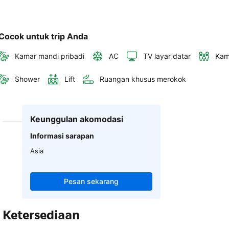
Cocok untuk trip Anda
Kamar mandi pribadi
AC
TV layar datar
Kam
Shower
Lift
Ruangan khusus merokok
Keunggulan akomodasi
Informasi sarapan
Asia
Pesan sekarang
Ketersediaan