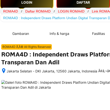
LOGIN
DAFTAR
ROMA4D
/
Daftar ROMA4D
/
LOGIN ROMA4D
/
Link ROMA
ROMA4D : Independent Draws Platform Undian Digital Transparan D
Gambaran
Info & harga
Fasilitas
ROMA4D Ã‚Â© All Rights Reserved
ROMA4D : Independent Draws Platfor
Transparan Dan Adil
Ã¢â‚¬
Jakarta Selatan - DKI Jakarta, 12560 Jakarta, Indonesia
Setelah 
memesan, 
semua 
rincian 
akomodasi 
termasuk 
nomor 