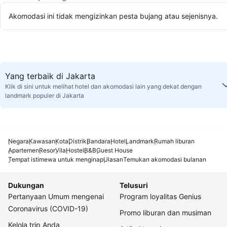
Akomodasi ini tidak mengizinkan pesta bujang atau sejenisnya.
Yang terbaik di Jakarta
Klik di sini untuk melihat hotel dan akomodasi lain yang dekat dengan
landmark populer di Jakarta
Negara
Kawasan
Kota
Distrik
Bandara
Hotel
Landmark
Rumah liburan
Apartemen
Resor
Vila
Hostel
B&B
Guest House
Tempat istimewa untuk menginap
Ulasan
Temukan akomodasi bulanan
Dukungan
Telusuri
Pertanyaan Umum mengenai
Program loyalitas Genius
Coronavirus (COVID-19)
Promo liburan dan musiman
Kelola trip Anda