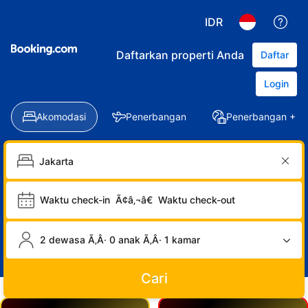
IDR
Daftarkan properti Anda
Daftar
Login
Akomodasi
Penerbangan
Penerbangan + Ho
Waktu check-in
Ã¢â‚¬â€
Waktu check-out
2 dewasa Ã‚Â· 0 anak Ã‚Â· 1 kamar
Cari