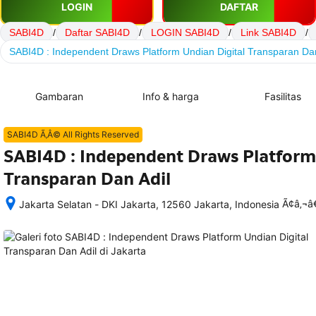
LOGIN
DAFTAR
SABI4D
/
Daftar SABI4D
/
LOGIN SABI4D
/
Link SABI4D
/
SABI4D : Independent Draws Platform Undian Digital Transparan Dan
Gambaran
Info & harga
Fasilitas
SABI4D Ã‚Â© All Rights Reserved
SABI4D : Independent Draws Platform
Transparan Dan Adil
Ã¢â‚¬
Jakarta Selatan - DKI Jakarta, 12560 Jakarta, Indonesia
Setelah 
memesan, 
semua 
rincian 
akomodasi 
termasuk 
nomor 