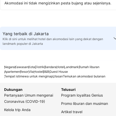
Akomodasi ini tidak mengizinkan pesta bujang atau sejenisnya.
Yang terbaik di Jakarta
Klik di sini untuk melihat hotel dan akomodasi lain yang dekat dengan
landmark populer di Jakarta
Negara
Kawasan
Kota
Distrik
Bandara
Hotel
Landmark
Rumah liburan
Apartemen
Resor
Vila
Hostel
B&B
Guest House
Tempat istimewa untuk menginap
Ulasan
Temukan akomodasi bulanan
Dukungan
Telusuri
Pertanyaan Umum mengenai
Program loyalitas Genius
Coronavirus (COVID-19)
Promo liburan dan musiman
Kelola trip Anda
Artikel travel