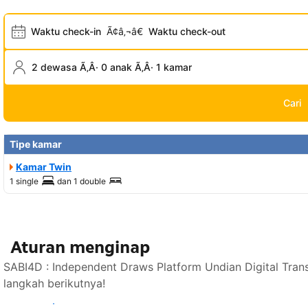
Waktu check-in
Ã¢â‚¬â€
Waktu check-out
2 dewasa Ã‚Â· 0 anak Ã‚Â· 1 kamar
Cari
Tipe kamar
Kamar Twin
1 single
dan
1 double
Aturan menginap
SABI4D : Independent Draws Platform Undian Digital Tra
langkah berikutnya!
Lihat ketersediaan