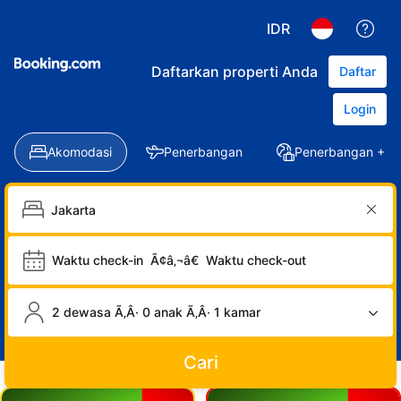
IDR
Daftarkan properti Anda
Daftar
Login
Akomodasi
Penerbangan
Penerbangan + Ho
Waktu check-in
Ã¢â‚¬â€
Waktu check-out
2 dewasa Ã‚Â· 0 anak Ã‚Â· 1 kamar
Cari