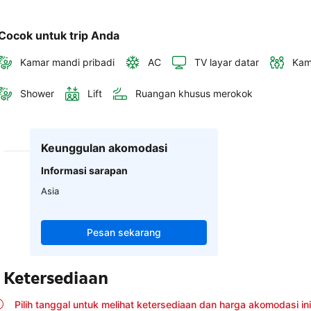
Cocok untuk trip Anda
Kamar mandi pribadi
AC
TV layar datar
Kam
Shower
Lift
Ruangan khusus merokok
Keunggulan akomodasi
Informasi sarapan
Asia
Pesan sekarang
Ketersediaan
Pilih tanggal untuk melihat ketersediaan dan harga akomodasi ini