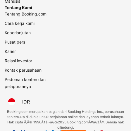
Manusia
Tentang Kami
Tentang Booking.com
Cara kerja kami
Keberlanjutan
Pusat pers
Karier
Relasi investor
Kontak perusahaan
Pedoman konten dan
pelaporannya
IDR
Booking.com merupakan bagian dari Booking Holdings Inc., perusahaan
terkemuka di dunia untuk perjalanan online dan layanan terkait lainnya.
Hak cipta Ã‚Â© 1996Ã¢â‚¬â€œ2025 Booking.comÃ¢â€žÂ¢. Semua hak
dilindungi.