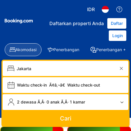
IDR
Daftarkan properti Anda
Daftar
Login
Akomodasi
Penerbangan
Penerbangan + Ho
Waktu check-in
Ã¢â‚¬â€
Waktu check-out
2 dewasa Ã‚Â· 0 anak Ã‚Â· 1 kamar
Cari