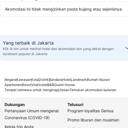
Akomodasi ini tidak mengizinkan pesta bujang atau sejenisnya.
Yang terbaik di Jakarta
Klik di sini untuk melihat hotel dan akomodasi lain yang dekat dengan
landmark populer di Jakarta
Negara
Kawasan
Kota
Distrik
Bandara
Hotel
Landmark
Rumah liburan
Apartemen
Resor
Vila
Hostel
B&B
Guest House
Tempat istimewa untuk menginap
Ulasan
Temukan akomodasi bulanan
Dukungan
Telusuri
Pertanyaan Umum mengenai
Program loyalitas Genius
Coronavirus (COVID-19)
Promo liburan dan musiman
Kelola trip Anda