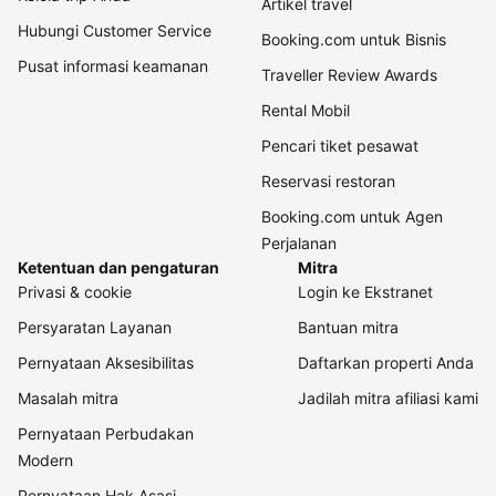
Artikel travel
Hubungi Customer Service
Booking.com untuk Bisnis
Pusat informasi keamanan
Traveller Review Awards
Rental Mobil
Pencari tiket pesawat
Reservasi restoran
Booking.com untuk Agen
Perjalanan
Ketentuan dan pengaturan
Mitra
Privasi & cookie
Login ke Ekstranet
Persyaratan Layanan
Bantuan mitra
Pernyataan Aksesibilitas
Daftarkan properti Anda
Masalah mitra
Jadilah mitra afiliasi kami
Pernyataan Perbudakan
Modern
Pernyataan Hak Asasi