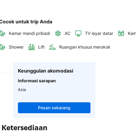
Cocok untuk trip Anda
Kamar mandi pribadi
AC
TV layar datar
Kam
Shower
Lift
Ruangan khusus merokok
Keunggulan akomodasi
Informasi sarapan
Asia
Pesan sekarang
Ketersediaan