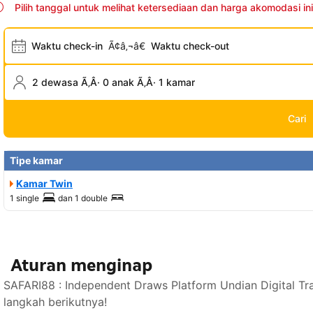
Pilih tanggal untuk melihat ketersediaan dan harga akomodasi ini
Waktu check-in
Ã¢â‚¬â€
Waktu check-out
2 dewasa Ã‚Â· 0 anak Ã‚Â· 1 kamar
Cari
Tipe kamar
Kamar Twin
1 single
dan
1 double
Aturan menginap
SAFARI88 : Independent Draws Platform Undian Digital T
langkah berikutnya!