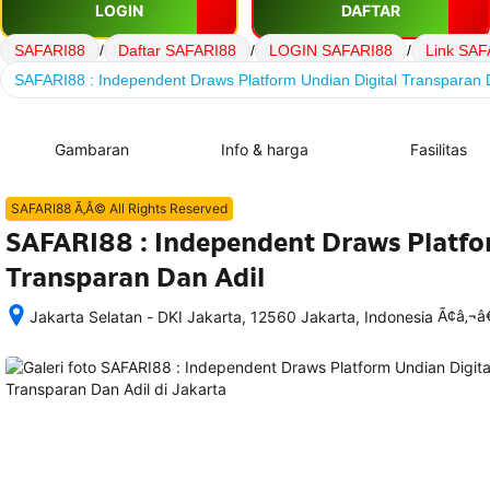
LOGIN
DAFTAR
SAFARI88
/
Daftar SAFARI88
/
LOGIN SAFARI88
/
Link SAF
SAFARI88 : Independent Draws Platform Undian Digital Transparan 
Gambaran
Info & harga
Fasilitas
SAFARI88 Ã‚Â© All Rights Reserved
SAFARI88 : Independent Draws Platfo
Transparan Dan Adil
Ã¢â‚¬
Jakarta Selatan - DKI Jakarta, 12560 Jakarta, Indonesia
Setelah 
memesan, 
semua 
rincian 
akomodasi 
termasuk 
nomor 